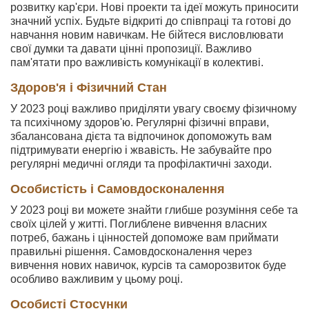
розвитку кар'єри. Нові проекти та ідеї можуть приносити
значний успіх. Будьте відкриті до співпраці та готові до
навчання новим навичкам. Не бійтеся висловлювати
свої думки та давати цінні пропозиції. Важливо
пам'ятати про важливість комунікації в колективі.
Здоров'я і Фізичний Стан
У 2023 році важливо приділяти увагу своєму фізичному
та психічному здоров'ю. Регулярні фізичні вправи,
збалансована дієта та відпочинок допоможуть вам
підтримувати енергію і жвавість. Не забувайте про
регулярні медичні огляди та профілактичні заходи.
Особистість і Самовдосконалення
У 2023 році ви можете знайти глибше розуміння себе та
своїх цілей у житті. Поглиблене вивчення власних
потреб, бажань і цінностей допоможе вам приймати
правильні рішення. Самовдосконалення через
вивчення нових навичок, курсів та саморозвиток буде
особливо важливим у цьому році.
Особисті Стосунки