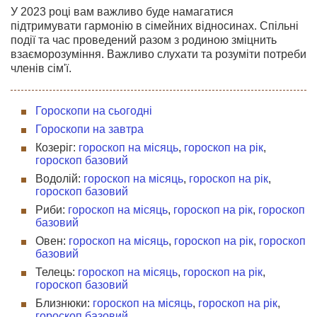
У 2023 році вам важливо буде намагатися
підтримувати гармонію в сімейних відносинах. Спільні
події та час проведений разом з родиною зміцнить
взаєморозуміння. Важливо слухати та розуміти потреби
членів сім'ї.
Гороскопи на сьогодні
Гороскопи на завтра
Козеріг:
гороскоп на місяць
,
гороскоп на рік
,
гороскоп базовий
Водолій:
гороскоп на місяць
,
гороскоп на рік
,
гороскоп базовий
Риби:
гороскоп на місяць
,
гороскоп на рік
,
гороскоп
базовий
Овен:
гороскоп на місяць
,
гороскоп на рік
,
гороскоп
базовий
Телець:
гороскоп на місяць
,
гороскоп на рік
,
гороскоп базовий
Близнюки:
гороскоп на місяць
,
гороскоп на рік
,
гороскоп базовий