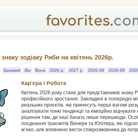
знаку зодіаку Риби на квітень 2026р.
у:
Базовий
Він
Вона
2026 р.
2027 р.
2026-08
2026-09
202
Кар'єра і Робота
Квітень 2026 року стане для представників знаку 
професійного зростання. Закладені в попередні міс
реальних проєктів, які принесуть перші вагомі рез
аналізувати тонкі тенденції та емоційно відчувати
рішення там, де інші бачать лише перешкоди. Ос
поєднання транзитів Венери та Юпітера, які підсил
м’яко, але впевнено вести співрозмовника до потр