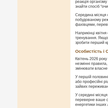
реакція організму
знайти спосіб “оч
Середина місяця с
побудованому режи
фахівцями, переві
Наприкінці квітня
тренування. Якщо
зробити перший к
Особистість і
Квітень 2026 року
незмінні правила,
змінювати власне 
У першій половині
або професійні рі
зайвих переживань
У середині місяця
переверне ваше св
енергетики інших 