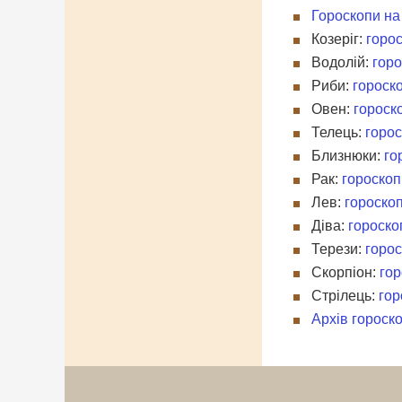
Гороскопи на
Козеріг:
горос
Водолій:
горо
Риби:
гороско
Овен:
гороск
Телець:
горос
Близнюки:
го
Рак:
гороскоп
Лев:
гороскоп
Діва:
гороско
Терези:
горос
Скорпіон:
гор
Стрілець:
гор
Архів гороско