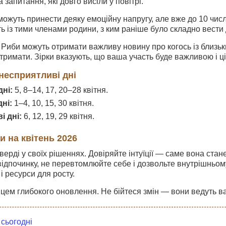
а запитання, які довго висіли у повітрі.
можуть принести деяку емоційну напругу, але вже до 10 числ
ть із тими членами родини, з ким раніше було складно вести 
 Риби можуть отримати важливу новину про когось із близьк
тримати. Зірки вказують, що ваша участь буде важливою і ц
несприятливі дні
ні:
5, 8–14, 17, 20–28 квітня.
ні:
1–4, 10, 15, 30 квітня.
і дні:
6, 12, 19, 29 квітня.
и на квітень 2026
 тверді у своїх рішеннях. Довіряйте інтуїції — саме вона ст
ідпочинку, не перевтомлюйте себе і дозвольте внутрішньому
і ресурси для росту.
яцем глибокого оновлення. Не бійтеся змін — вони ведуть ва
 сьогодні