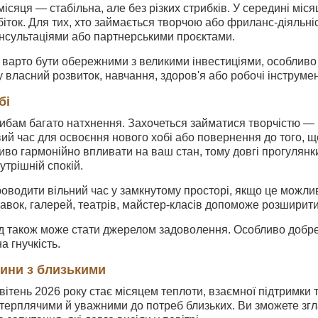
сяця — стабільна, але без різких стрибків. У середині міс
іток. Для тих, хто займається творчою або фриланс-діяльніс
нсультаціями або партнерськими проєктами.
 варто бути обережними з великими інвестиціями, особливо 
у власний розвиток, навчання, здоров'я або робочі інструмен
бі
Рибам багато натхнення. Захочеться займатися творчістю —
ий час для освоєння нового хобі або повернення до того, щ
иво гармонійно впливати на ваш стан, тому довгі прогулянки
утрішній спокій.
роводити вільний час у замкнутому просторі, якщо це можли
авок, галерей, театрів, майстер-класів допоможе розширити
д також може стати джерелом задоволення. Особливо добре п
а гнучкість.
сини з близькими
квітень 2026 року стає місяцем теплоти, взаємної підтримки 
терплячими й уважними до потреб близьких. Ви зможете згл