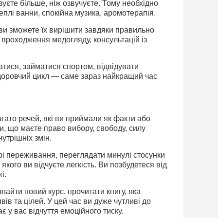
зуєте більше, ніж озвучуєте. Тому необхідно
еплі ванни, спокійна музика, аромотерапія.
 ви зможете їх вирішити завдяки правильно
проходження медогляду, консультацій із
атися, займатися спортом, відвідувати
доровчий цикл — саме зараз найкращий час
гато речей, які ви приймали як факти або
и, що маєте право вибору, свободу, силу
утрішніх змін.
рі переживання, переглядати минулі стосунки
кого ви відчуєте легкість. Ви позбудетеся від
і.
найти новий курс, прочитати книгу, яка
в та цілей. У цей час ви дуже чутливі до
 у вас відчуття емоційного тиску.