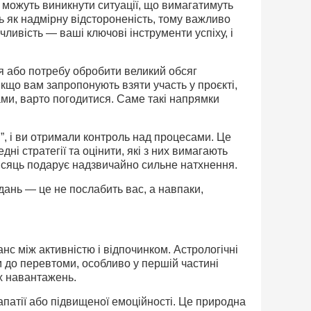
 можуть виникнути ситуації, що вимагатимуть
ь як надмірну відстороненість, тому важливо
ичливість — ваші ключові інструменти успіху, і
я або потребу обробити великий обсяг
кщо вам запропонують взяти участь у проєкті,
ами, варто погодитися. Саме такі напрямки
и”, і ви отримали контроль над процесами. Це
ні стратегії та оцінити, які з них вимагають
ісяць подарує надзвичайно сильне натхнення.
дань — це не послабить вас, а навпаки,
нс між активністю і відпочинком. Астрологічні
до перевтоми, особливо у першій частині
их навантажень.
патії або підвищеної емоційності. Це природна