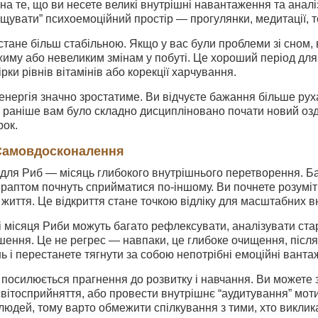
 на те, що ви несете великі внутрішні навантаження та аналі
ищувати” психоемоційний простір — прогулянки, медитації, т
тане більш стабільною. Якщо у вас були проблеми зі сном,
му або невеликим змінам у побуті. Це хороший період для 
рки рівнів вітамінів або корекції харчування.
 енергія значно зростатиме. Ви відчуєте бажання більше рух
 раніше вам було складно дисципліновано почати новий оз
рок.
 Самовдосконалення
 для Риб — місяць глибокого внутрішнього перетворення. Ба
 раптом почнуть сприйматися по-іншому. Ви почнете розуміт
життя. Це відкриття стане точкою відліку для масштабних вн
 місяця Риби можуть багато рефлексувати, аналізувати ста
шення. Це не регрес — навпаки, це глибоке очищення, після я
 і перестанете тягнути за собою непотрібні емоційні вантаж
 посилюється прагнення до розвитку і навчання. Ви можете з
ітосприйняття, або провести внутрішнє “аудитування” мотиві
людей, тому варто обмежити спілкування з тими, хто викликає