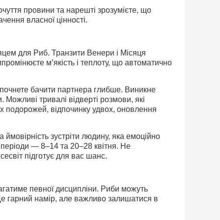
почуття провини та нарешті зрозумієте, що
ачення власної цінності.
сяцем для Риб. Транзити Венери і Місяця
промінюєте м’якість і теплоту, що автоматично
 почнете бачити партнера глибше. Виникне
 Можливі тривалі відверті розмови, які
х подорожей, відпочинку удвох, оновлення
 ймовірність зустріти людину, яка емоційно
 періоди — 8–14 та 20–28 квітня. Не
есвіт підготує для вас шанс.
магатиме певної дисципліни. Риби можуть
Це гарний намір, але важливо залишатися в