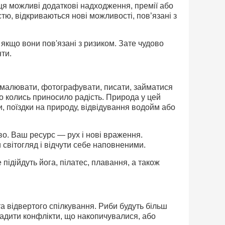
яця можливі додаткові надходження, премії або
тю, відкриваються нові можливості, пов’язані з
якщо вони пов'язані з ризиком. Зате чудово
ти.
 малювати, фотографувати, писати, займатися
о колись приносило радість. Природа у цей
, поїздки на природу, відвідування водойм або
во. Ваш ресурс — рух і нові враження.
 світогляд і відчути себе наповненими.
ідійдуть йога, пілатес, плавання, а також
та відвертого спілкування. Риби будуть більш
адити конфлікти, що накопичувалися, або