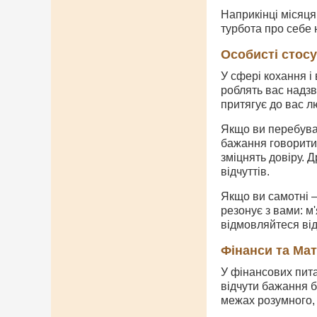
Наприкінці місяця
турбота про себе 
Особисті стос
У сфері кохання і
роблять вас надзв
притягує до вас л
Якщо ви перебува
бажання говорити 
зміцнять довіру. 
відчуттів.
Якщо ви самотні —
резонує з вами: м
відмовляйтеся від
Фінанси та Ма
У фінансових пита
відчути бажання б
межах розумного, 