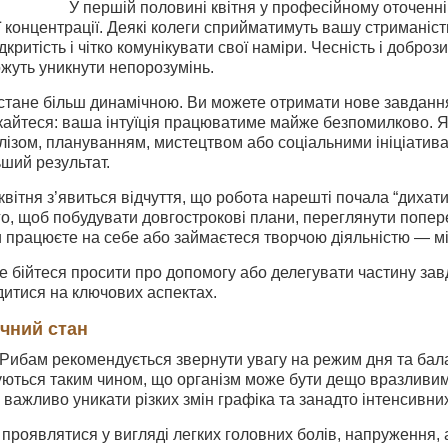
У першій половині квітня у професійному оточенні
ї концентрації. Деякі колеги сприйматимуть вашу стриманіст
критість і чітко комунікувати свої наміри. Чесність і доброз
жуть уникнути непорозумінь.
стане більш динамічною. Ви можете отримати нове завданн
кайтеся: ваша інтуїція працюватиме майже безпомилково. Я
лізом, плануванням, мистецтвом або соціальними ініціатив
ший результат.
 квітня з’явиться відчуття, що робота нарешті почала “дихат
го, щоб побудувати довгострокові плани, переглянути поперед
и працюєте на себе або займаєтеся творчою діяльністю — м
е бійтеся просити про допомогу або делегувати частину зав
дитися на ключових аспектах.
ичний стан
у Рибам рекомендується звернути увагу на режим дня та бала
ються таким чином, що організм може бути дещо вразливим 
 важливо уникати різких змін графіка та занадто інтенсивн
роявлятися у вигляді легких головних болів, напруження, а