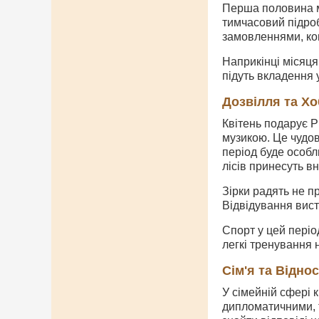
Перша половина мі
тимчасовий підроб
замовленнями, ко
Наприкінці місяця
підуть вкладення 
Дозвілля та Хо
Квітень подарує 
музикою. Це чудов
період буде особл
лісів принесуть вн
Зірки радять не п
Відвідування вист
Спорт у цей періо
легкі тренування н
Сім'я та Відно
У сімейній сфері 
дипломатичними, 