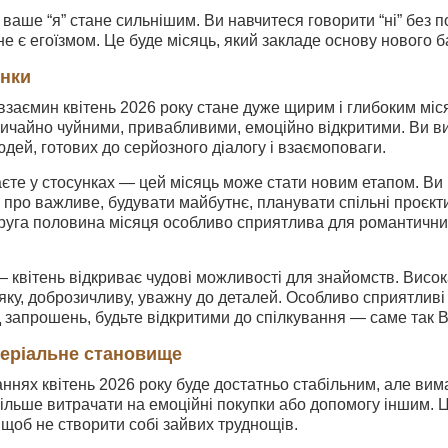
 ваше “я” стане сильнішим. Ви навчитеся говорити “ні” без 
не є егоїзмом. Це буде місяць, який закладе основу нового б
унки
 взаємин квітень 2026 року стане дуже щирим і глибоким мі
ичайно чуйними, привабливими, емоційно відкритими. Ви ви
юдей, готових до серйозного діалогу і взаємоповаги.
єте у стосунках — цей місяць може стати новим етапом. Ви
про важливе, будувати майбутнє, планувати спільні проєкти.
Друга половина місяця особливо сприятлива для романтични
 квітень відкриває чудові можливості для знайомств. Висока
'яку, доброзичливу, уважну до деталей. Особливо сприятливі
 запрошень, будьте відкритими до спілкування — саме так Вс
теріальне становище
ннях квітень 2026 року буде достатньо стабільним, але ви
ільше витрачати на емоційні покупки або допомогу іншим. 
щоб не створити собі зайвих труднощів.