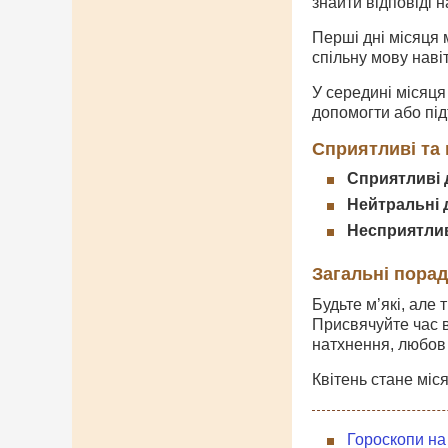
знайти відповіді н
Перші дні місяця 
спільну мову наві
У середині місяця
допомогти або під
Сприятливі та 
Сприятливі д
Нейтральні д
Неспpиятлив
Загальні порад
Будьте м’які, але
Присвячуйте час в
натхнення, любов 
Квітень стане міс
Гороскопи на