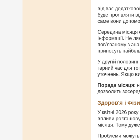
від вас додатково
буде проявляти від
саме вони допомо
Середина місяця 
інформації. Не ля
пов'язаному з ана
принесуть найбіль
У другій половині
гарний час для то
уточнень. Якщо в
Порада місяця:
н
дозволить зосере
Здоров'я і Фіз
У квітні 2026 рок
впливи розташову
місяця. Тому дуже
Проблеми можуть п