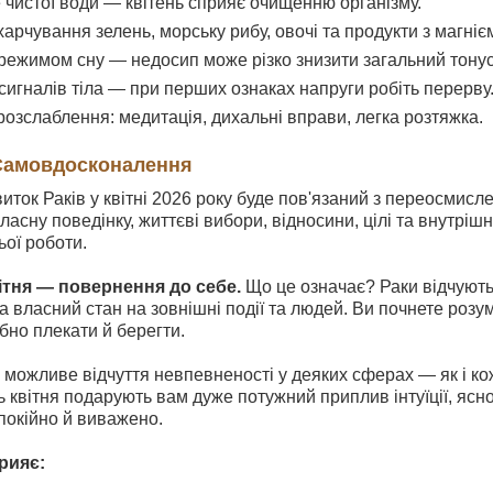
 чистої води — квітень сприяє очищенню організму.
арчування зелень, морську рибу, овочі та продукти з магніє
 режимом сну — недосип може різко знизити загальний тонус
сигналів тіла — при перших ознаках напруги робіть перерву
розслаблення: медитація, дихальні вправи, легка розтяжка.
 Самовдосконалення
иток Раків у квітні 2026 року буде пов'язаний з переосмисл
власну поведінку, життєві вибори, відносини, цілі та внутр
ьої роботи.
ітня — повернення до себе.
Що це означає? Раки відчують
за власний стан на зовнішні події та людей. Ви почнете розу
ібно плекати й берегти.
 можливе відчуття невпевненості у деяких сферах — як і к
ь квітня подарують вам дуже потужний приплив інтуїції, ясн
покійно й виважено.
рияє: