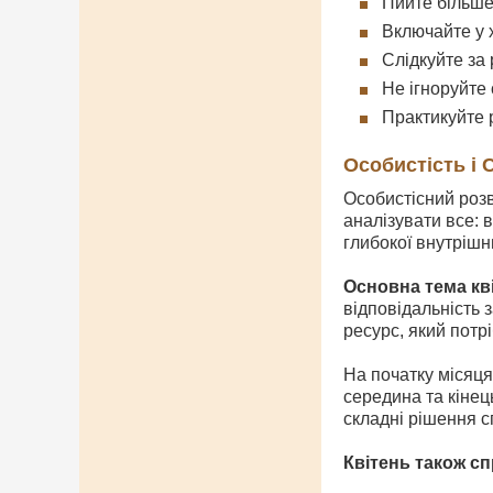
Пийте більше
Включайте у х
Слідкуйте за
Не ігноруйте 
Практикуйте 
Особистість і
Особистісний розв
аналізувати все: 
глибокої внутрішн
Основна тема кв
відповідальність 
ресурс, який потр
На початку місяця
середина та кінец
складні рішення с
Квітень також сп