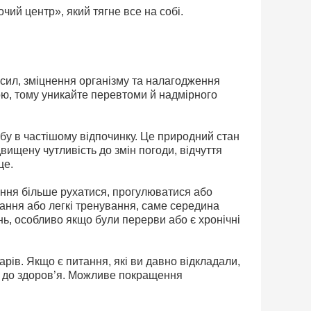
чий центр», який тягне все на собі.
сил, зміцнення організму та налагодження
рою, тому уникайте перевтоми й надмірного
бу в частішому відпочинку. Це природний стан
вищену чутливість до змін погоди, відчуття
це.
ання більше рухатися, прогулюватися або
вання або легкі тренування, саме середина
нь, особливо якщо були перерви або є хронічні
арів. Якщо є питання, які ви давно відкладали,
агу до здоров’я. Можливе покращення