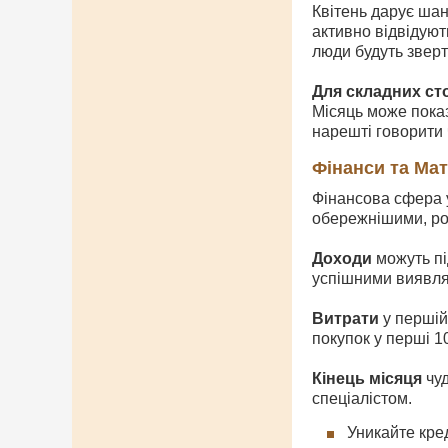
Квітень дарує шан
активно відвідуют
люди будуть зверт
Для складних сто
Місяць може показ
нарешті говорити 
Фінанси та Ма
Фінансова сфера у
обережнішими, ро
Доходи
можуть пі
успішними виявлят
Витрати
у першій
покупок у перші 1
Кінець місяця
чуд
спеціалістом.
Уникайте кред