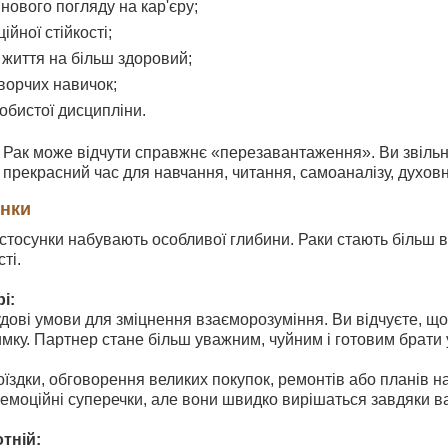
ового погляду на кар'єру;
ійної стійкості;
 життя на більш здоровий;
ворчих навичок;
обистої дисципліни.
 Рак може відчути справжнє «перезавантаження». Ви звільня
 прекрасний час для навчання, читання, самоаналізу, духовн
унки
у стосунки набувають особливої глибини. Раки стають більш в
ті.
і:
дові умови для зміцнення взаєморозуміння. Ви відчуєте, щ
мку. Партнер стане більш уважним, чуйним і готовим брати 
оїздки, обговорення великих покупок, ремонтів або планів н
 емоційні суперечки, але вони швидко вирішаться завдяки ва
отній: