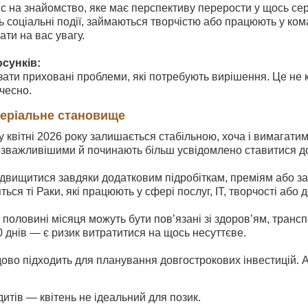
с на знайомство, яке має перспективу перерости у щось серй
ь соціальні події, займаються творчістю або працюють у ко
ати на вас увагу.
сунків:
ати приховані проблеми, які потребують вирішення. Це не к
чесно.
теріальне становище
 квітні 2026 року залишається стабільною, хоча і вимагатим
зважливішими й починають більш усвідомлено ставитися до
двищитися завдяки додатковим підробіткам, преміям або 
ься ті Раки, які працюють у сфері послуг, IT, творчості або 
 половині місяця можуть бути пов’язані зі здоров’ям, транс
0 днів — є ризик витратитися на щось несуттєве.
ово підходить для планування довгострокових інвестицій. А
итів — квітень не ідеальний для позик.