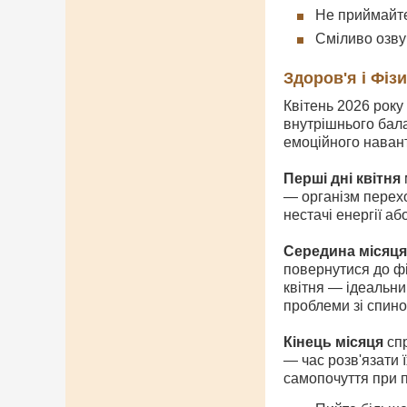
Не приймайте 
Сміливо озву
Здоров'я і Фіз
Квітень 2026 року
внутрішнього бала
емоційного наван
Перші дні квітня
— організм перехо
нестачі енергії а
Середина місяця
повернутися до фі
квітня — ідеальни
проблеми зі спино
Кінець місяця
спр
— час розв'язати 
самопочуття при 