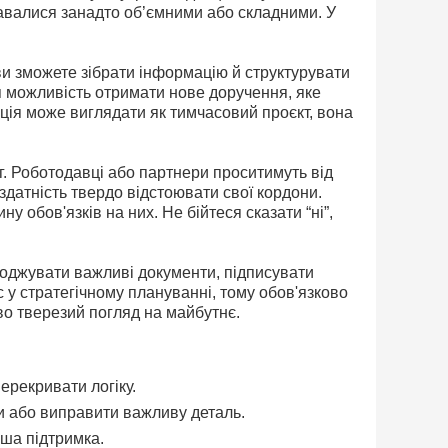
авалися занадто об’ємними або складними. У
ви зможете зібрати інформацію й структурувати
ся можливість отримати нове доручення, яке
иція може виглядати як тимчасовий проєкт, вона
. Роботодавці або партнери проситимуть від
й здатність твердо відстоювати свої кордони.
у обов'язків на них. Не бійтеся сказати “ні”,
годжувати важливі документи, підписувати
с у стратегічному плануванні, тому обов'язково
во тверезий погляд на майбутнє.
ерекривати логіку.
и або виправити важливу деталь.
ьша підтримка.