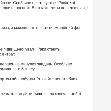
озне. Особливо це стосується Раків, які
мандних проєктах. Ваш магнетизм посилюється, і
риза, а можливість очистити емоційний фон і
е підвищеної уваги. Раки стають
 витрат.
завершенню минулих завдань. Особливо
домашнього бізнесу.
портом або побутом. Уникайте непотрібних
ле важливо діяти лише після консультації зі