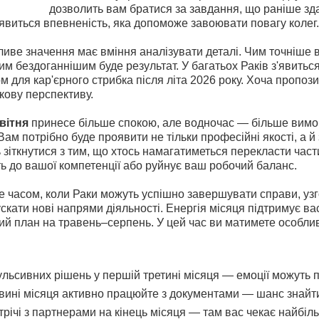
дозволить вам братися за завдання, що раніше зд
’явиться впевненість, яка допоможе завоювати повагу колег.
ливе значення має вміння аналізувати деталі. Чим точніше 
им бездоганнішим буде результат. У багатьох Раків з'явить
м для кар'єрного стрибка після літа 2026 року. Хоча пропоз
кову перспективу.
вітня
принесе більше спокою, але водночас — більше вимог
. Вам потрібно буде проявити не тільки професійні якості, а 
зіткнутися з тим, що хтось намагатиметься перекласти частин
ь до вашої компетенції або руйнує ваш робочий баланс.
не часом, коли Раки можуть успішно завершувати справи, уз
скати нові напрями діяльності. Енергія місяця підтримує ва
кий план на травень–серпень. У цей час ви матимете особли
ульсивних рішень у першій третині місяця — емоції можуть п
овині місяця активно працюйте з документами — шанс знайт
трічі з партнерами на кінець місяця — там вас чекає найбіл