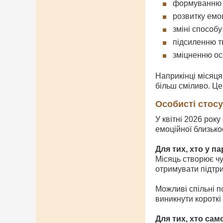
формуванню н
розвитку емоц
зміні способу
підсиленню т
зміцненню ос
Наприкінці місяця
більш сміливо. Це
Особисті стос
У квітні 2026 рок
емоційної близькос
Для тих, хто у пар
Місяць створює чу
отримувати підтри
Можливі спільні п
виникнути короткі
Для тих, хто сам