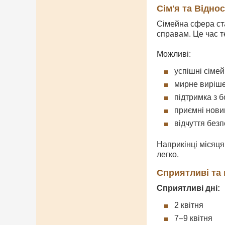
Сім'я та Відно
Сімейна сфера ста
справам. Це час т
Можливі:
успішні сімей
мирне виріше
підтримка з б
приємні нови
відчуття без
Наприкінці місяця
легко.
Сприятливі та 
Сприятливі дні:
2 квітня
7–9 квітня