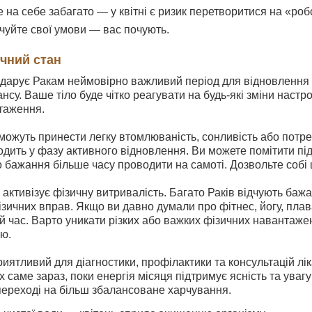
на себе забагато — у квітні є ризик перетворитися на «робо
чуйте свої умови — вас почують.
ичний стан
 дарує Ракам неймовірно важливий період для відновлення 
нсу. Ваше тіло буде чітко реагувати на будь-які зміни наст
таження.
можуть принести легку втомлюваність, сонливість або потре
дить у фазу активного відновлення. Ви можете помітити під
бо бажання більше часу проводити на самоті. Дозвольте собі 
активізує фізичну витривалість. Багато Раків відчують баж
зичних вправ. Якщо ви давно думали про фітнес, йогу, пла
й час. Варто уникати різких або важких фізичних навантаже
ю.
иятливий для діагностики, профілактики та консультацій лік
їх саме зараз, поки енергія місяця підтримує ясність та ув
переході на більш збалансоване харчування.