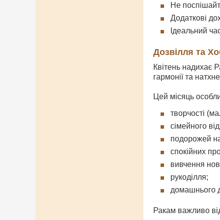
Не поспішайт
Додаткові дох
Ідеальний ча
Дозвілля та Хо
Квітень надихає Р
гармонії та натхн
Цей місяць особл
творчості (м
сімейного від
подорожей на 
спокійних пр
вивчення нови
рукоділля;
домашнього д
Ракам важливо відч