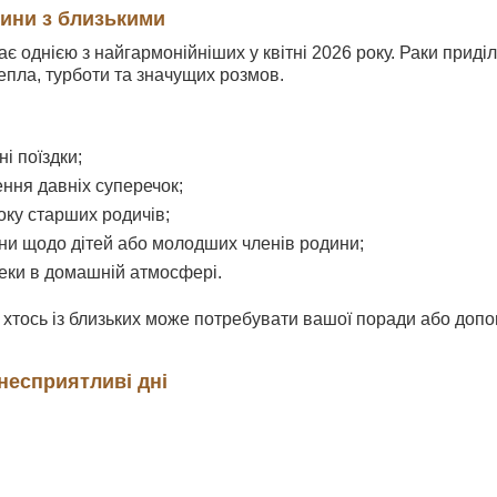
сини з близькими
є однією з найгармонійніших у квітні 2026 року. Раки приді
епла, турботи та значущих розмов.
ні поїздки;
ння давніх суперечок;
оку старших родичів;
ни щодо дітей або молодших членів родини;
пеки в домашній атмосфері.
 хтось із близьких може потребувати вашої поради або допо
несприятливі дні