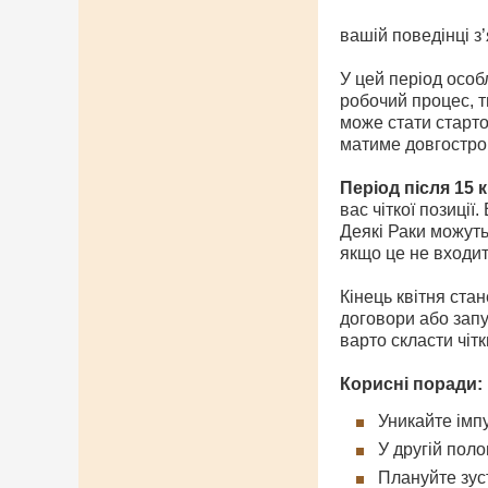
вашій поведінці з
У цей період особ
робочий процес, т
може стати старто
матиме довгостро
Період після 15 к
вас чіткої позиції
Деякі Раки можуть 
якщо це не входит
Кінець квітня ста
договори або запу
варто скласти чіт
Корисні поради:
Уникайте імп
У другій пол
Плануйте зус