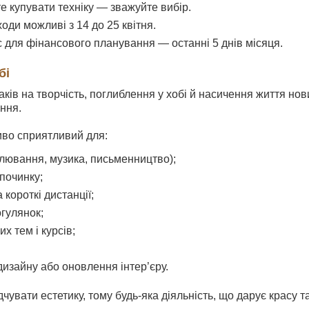
е купувати техніку — зважуйте вибір.
оди можливі з 14 до 25 квітня.
с для фінансового планування — останні 5 днів місяця.
бі
аків на творчість, поглиблення у хобі й насичення життя но
ення.
иво сприятливий для:
алювання, музика, письменництво);
починку;
короткі дистанції;
огулянок;
х тем і курсів;
изайну або оновлення інтер’єру.
увати естетику, тому будь-яка діяльність, що дарує красу та 