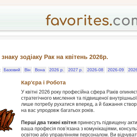
знаку зодіаку Рак на квітень 2026р.
у:
Базовий
Він
Вона
2026 р.
2027 р.
2026-08
2026-09
202
Кар'єра і Робота
У квітні 2026 року професійна сфера Раків опиняє
стратегічного мислення та підвищеної внутрішньої 
лише потребу рухатися вперед, а й бажання ство
на вас упродовж багатьох років.
Перші два тижні квітня
принесуть підвищену акти
ваша професія пов'язана з комунікаціями, консу
освітою або управлінням персоналом. Ви відчуват