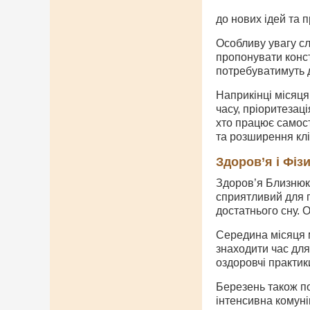
до нових ідей та 
Особливу увагу сл
пропонувати конст
потребуватимуть д
Наприкінці місяц
часу, пріоритезац
хто працює самост
та розширення клі
Здоров’я і Фіз
Здоров’я Близнюкі
сприятливий для 
достатнього сну. 
Середина місяця 
знаходити час для
оздоровчі практик
Березень також по
інтенсивна комуні