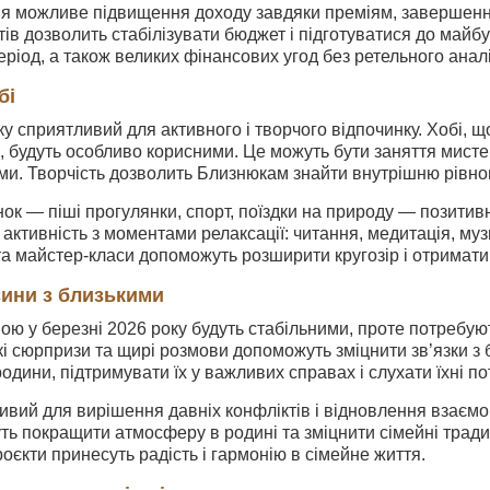
ня можливе підвищення доходу завдяки преміям, завершенню
ів дозволить стабілізувати бюджет і підготуватися до майбу
еріод, а також великих фінансових угод без ретельного аналі
бі
у сприятливий для активного і творчого відпочинку. Хобі, 
, будуть особливо корисними. Це можуть бути заняття мисте
и. Творчість дозволить Близнюкам знайти внутрішню рівнов
ок — піші прогулянки, спорт, поїздки на природу — позитив
активність з моментами релаксації: читання, медитація, музи
та майстер-класи допоможуть розширити кругозір і отримати
сини з близькими
ою у березні 2026 року будуть стабільними, проте потребуют
кі сюрпризи та щирі розмови допоможуть зміцнити зв’язки з б
дини, підтримувати їх у важливих справах і слухати їхні по
вий для вирішення давніх конфліктів і відновлення взаєморо
ь покращити атмосферу в родині та зміцнити сімейні традиці
проєкти принесуть радість і гармонію в сімейне життя.