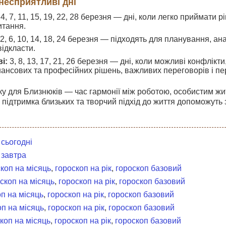
несприятливі дні
4, 7, 11, 15, 19, 22, 28 березня — дні, коли легко приймати
итання.
2, 6, 10, 14, 18, 24 березня — підходять для планування, ан
відкласти.
і:
3, 8, 13, 17, 21, 26 березня — дні, коли можливі конфлікт
ансових та професійних рішень, важливих переговорів і п
у для Близнюків — час гармонії між роботою, особистим жи
, підтримка близьких та творчий підхід до життя допоможут
 сьогодні
 завтра
коп на місяць
,
гороскоп на рік
,
гороскоп базовий
скоп на місяць
,
гороскоп на рік
,
гороскоп базовий
п на місяць
,
гороскоп на рік
,
гороскоп базовий
оп на місяць
,
гороскоп на рік
,
гороскоп базовий
коп на місяць
,
гороскоп на рік
,
гороскоп базовий