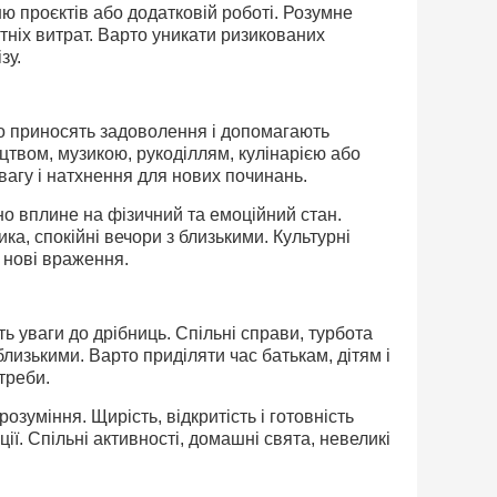
 проєктів або додатковій роботі. Розумне
тніх витрат. Варто уникати ризикованих
зу.
що приносять задоволення і допомагають
цтвом, музикою, рукоділлям, кулінарією або
агу і натхнення для нових починань.
но вплине на фізичний та емоційний стан.
ка, спокійні вечори з близькими. Культурні
 нові враження.
ь уваги до дрібниць. Спільні справи, турбота
лизькими. Варто приділяти час батькам, дітям і
треби.
зуміння. Щирість, відкритість і готовність
ї. Спільні активності, домашні свята, невеликі