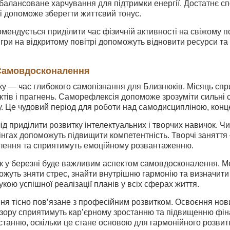
балансоване харчування для підтримки енергії. Достатнє сп
 і допоможе зберегти життєвий тонус.
омендується приділити час фізичній активності на свіжому пов
 ігри на відкритому повітрі допоможуть відновити ресурси т
 Самовдосконалення
у — час глибокого самопізнання для Близнюків. Місяць спри
ктів і прагнень. Саморефлексія допоможе зрозуміти сильні с
у. Це чудовий період для роботи над самодисципліною, конц
ід приділити розвитку інтелектуальних і творчих навичок. Чи
інгах допоможуть підвищити компетентність. Творчі заняття
лення та сприятимуть емоційному розвантаженню.
 у березні буде важливим аспектом самовдосконалення. Мед
уть зняти стрес, знайти внутрішню гармонію та визначити 
укою успішної реалізації планів у всіх сферах життя.
 тісно пов’язане з професійним розвитком. Освоєння нових
ору сприятимуть кар’єрному зростанню та підвищенню фінан
танню, оскільки це стане основою для гармонійного розвитк