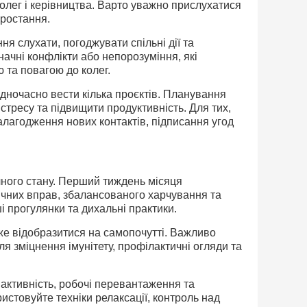
лег і керівництва. Варто уважно прислухатися
зростання.
ня слухати, погоджувати спільні дії та
ачні конфлікти або непорозуміння, які
 та повагою до колег.
дночасно вести кілька проєктів. Планування
стресу та підвищити продуктивність. Для тих,
алагодження нових контактів, підписання угод
ічного стану. Перший тиждень місяця
чних вправ, збалансованого харчування та
ші прогулянки та дихальні практики.
 відобразитися на самопочутті. Важливо
ля зміцнення імунітету, профілактичні огляди та
активність, робочі перевантаження та
истовуйте техніки релаксації, контроль над