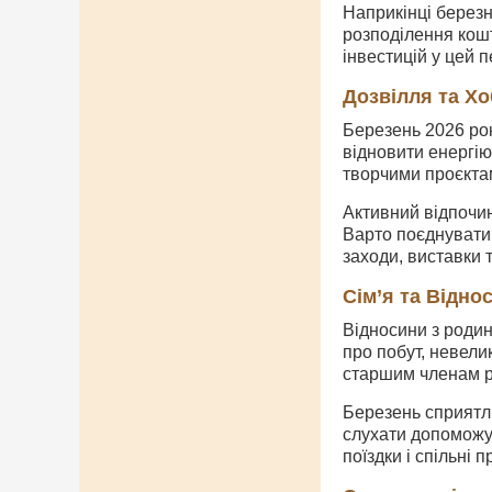
Наприкінці берез
розподілення кошт
інвестицій у цей п
Дозвілля та Хо
Березень 2026 рок
відновити енергію
творчими проєктам
Активний відпочин
Варто поєднувати 
заходи, виставки 
Сім’я та Відно
Відносини з родин
про побут, невели
старшим членам ро
Березень сприятли
слухати допоможут
поїздки і спільні 