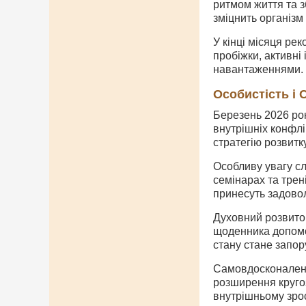
ритмом життя та з
зміцнить організм
У кінці місяця рек
пробіжки, активні
навантаженнями.
Особистість і
Березень 2026 рок
внутрішніх конфлі
стратегію розвитк
Особливу увагу сл
семінарах та трен
принесуть задово
Духовний розвиток
щоденника допомож
стану стане запор
Самовдосконалення
розширення кругоз
внутрішньому зрос