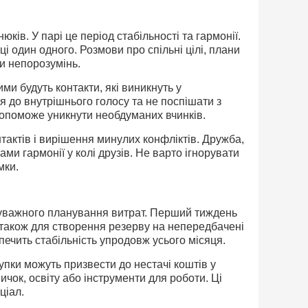
ів. У парі це період стабільності та гармонії.
і один одного. Розмови про спільні цілі, плани
ти непорозумінь.
и будуть контакти, які виникнуть у
я до внутрішнього голосу та не поспішати з
опоможе уникнути необдуманих вчинків.
тактів і вирішення минулих конфліктів. Дружба,
ми гармонії у колі друзів. Не варто ігнорувати
мки.
и уважного планування витрат. Перший тиждень
а також для створення резерву на непередбачені
печить стабільність упродовж усього місяця.
пки можуть призвести до нестачі коштів у
чок, освіту або інструменти для роботи. Ці
ціал.