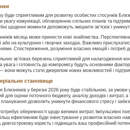
унки
у буде сприятливим для розвитку особистих стосунків Близнюк
 увагу комунікації, обговоренню спільних планів та підтримц
ібні щоденні моменти допоможуть зміцнити зв’язок і уникну
нюків місяць може принести нові знайомства. Перспективним
 або на культурних і творчих заходах. Важливо прислухатис
нями. Спостереження, розуміння власних емоцій і потреб д
альних зв’язках березень сприятливий для налагодження кон
а увага і готовність до компромісу будуть основними фактора
 — вони можуть стати джерелом нових можливостей і підтри
теріальне становище
я Близнюків у березні 2026 року буде стабільною, за умов
й для оцінки поточного бюджету, аналізу доходів і витрат, 
 планування дозволить уникнути фінансового стресу і забез
отребує обережності щодо великих витрат. Імпульсивні поку
більш ефективним буде інвестування у розвиток власних нави
 довгострокову користь і підвищать ваш професійний потен