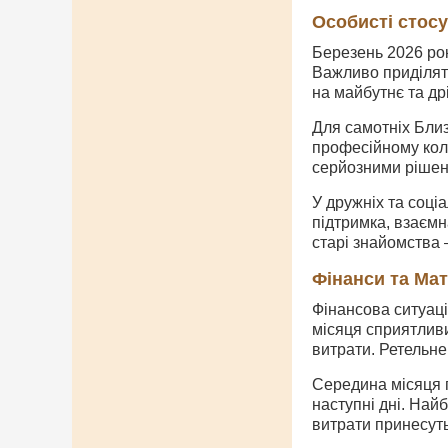
Особисті стос
Березень 2026 рок
Важливо приділяти
на майбутнє та др
Для самотніх Близ
професійному колі
серйозними рішен
У дружніх та соці
підтримка, взаємн
старі знайомства
Фінанси та Ма
Фінансова ситуаці
місяця сприятливи
витрати. Ретельне
Середина місяця п
наступні дні. Най
витрати принесуть