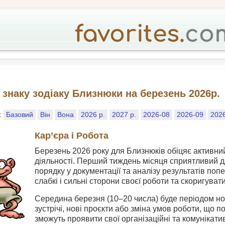
 знаку зодіаку Близнюки на березень 2026р.
у:
Базовий
Він
Вона
2026 р.
2027 р.
2026-08
2026-09
202
Кар’єра і Робота
Березень 2026 року для Близнюків обіцяє активни
діяльності. Перший тиждень місяця сприятливий д
порядку у документації та аналізу результатів поп
слабкі і сильні сторони своєї роботи та скоригуват
Середина березня (10–20 числа) буде періодом нов
зустрічі, нові проєкти або зміна умов роботи, що 
зможуть проявити свої організаційні та комунікатив