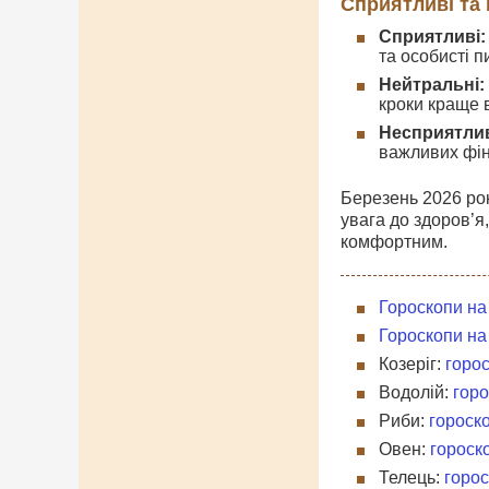
Сприятливі та 
Сприятливі:
та особисті п
Нейтральні:
кроки краще 
Несприятлив
важливих фін
Березень 2026 рок
увага до здоров’я
комфортним.
Гороскопи на
Гороскопи на
Козеріг:
горос
Водолій:
горо
Риби:
гороско
Овен:
гороск
Телець:
горос