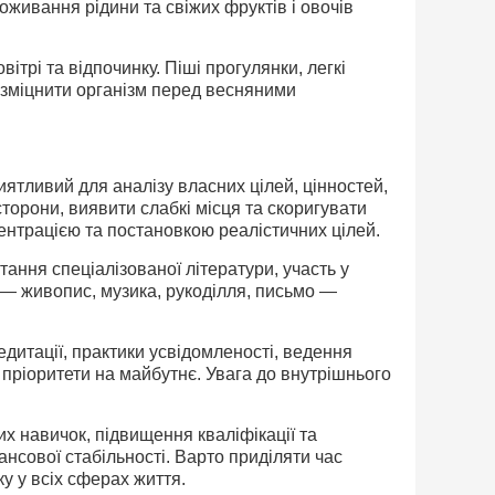
оживання рідини та свіжих фруктів і овочів
ітрі та відпочинку. Піші прогулянки, легкі
а зміцнити організм перед весняними
ятливий для аналізу власних цілей, цінностей,
торони, виявити слабкі місця та скоригувати
ентрацією та постановкою реалістичних цілей.
тання спеціалізованої літератури, участь у
 — живопис, музика, рукоділля, письмо —
итації, практики усвідомленості, ведення
пріоритети на майбутнє. Увага до внутрішнього
 навичок, підвищення кваліфікації та
сової стабільності. Варто приділяти час
у у всіх сферах життя.