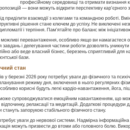
професійному середовищі та отримати визнання ко
пропозицій — вони можуть відкрити перспективу кар’єрного 
ід приділити взаємодії з колегами та командною роботі. Вмін
руктивні рішення стане ключем до успіху. Не виключені незн
ипломатії і терпіння. Пам’ятайте про баланс між ініціативою
я можливі перевантаження, особливо якщо ви намагаєтеся о
ія завдань і делегування частини роботи дозволять уникнути 
ійно або веде власний бізнес, березень сприятливий для н
єнтської бази.
ичний стан
в у березні 2026 року потребує уваги до фізичного та псих
планування режиму дня, включення в нього регулярних фізи
Особливо корисні будуть легкі кардіо-навантаження, йога, пі
може супроводжуватися емоційним навантаженням, що може
 відпочинку, релаксації та медитацій. Додаткові процедури д
и стануть запорукою стабільного фізичного стану.
требує уваги до нервової системи. Надмірна інформаційна 
кація можуть призвести до втоми або головного болю. Викор