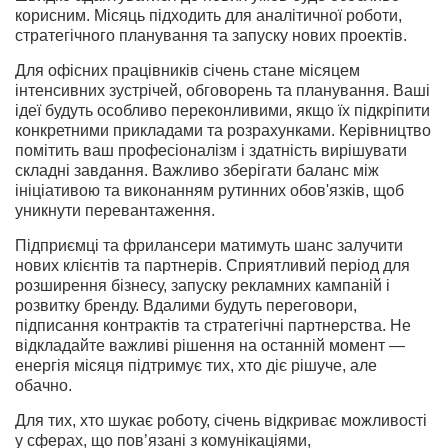
корисним. Місяць підходить для аналітичної роботи,
стратегічного планування та запуску нових проектів.
Для офісних працівників січень стане місяцем
інтенсивних зустрічей, обговорень та планування. Ваші
ідеї будуть особливо переконливими, якщо їх підкріпити
конкретними прикладами та розрахунками. Керівництво
помітить ваш професіоналізм і здатність вирішувати
складні завдання. Важливо зберігати баланс між
ініціативою та виконанням рутинних обов'язків, щоб
уникнути перевантаження.
Підприємці та фрилансери матимуть шанс залучити
нових клієнтів та партнерів. Сприятливий період для
розширення бізнесу, запуску рекламних кампаній і
розвитку бренду. Вдалими будуть переговори,
підписання контрактів та стратегічні партнерства. Не
відкладайте важливі рішення на останній момент —
енергія місяця підтримує тих, хто діє рішуче, але
обачно.
Для тих, хто шукає роботу, січень відкриває можливості
у сферах, що пов’язані з комунікаціями,