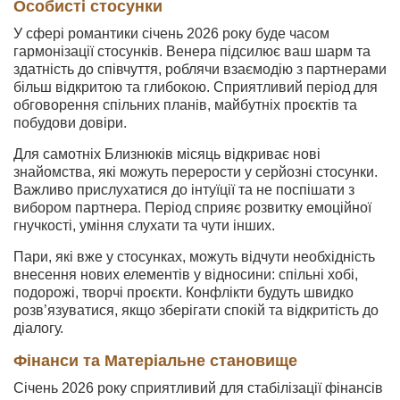
Особисті стосунки
У сфері романтики січень 2026 року буде часом
гармонізації стосунків. Венера підсилює ваш шарм та
здатність до співчуття, роблячи взаємодію з партнерами
більш відкритою та глибокою. Сприятливий період для
обговорення спільних планів, майбутніх проєктів та
побудови довіри.
Для самотніх Близнюків місяць відкриває нові
знайомства, які можуть перерости у серйозні стосунки.
Важливо прислухатися до інтуїції та не поспішати з
вибором партнера. Період сприяє розвитку емоційної
гнучкості, уміння слухати та чути інших.
Пари, які вже у стосунках, можуть відчути необхідність
внесення нових елементів у відносини: спільні хобі,
подорожі, творчі проєкти. Конфлікти будуть швидко
розв’язуватися, якщо зберігати спокій та відкритість до
діалогу.
Фінанси та Матеріальне становище
Січень 2026 року сприятливий для стабілізації фінансів