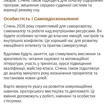
лікарів. Січень також підходить для початку оздоровчих
програм, зміцнення серцево-судинної системи та
корекції режиму сну.
Особистість і Самовдосконалення
Січень 2026 року сприятливий для саморозвитку,
самоаналізу та роботи над внутрішніми ресурсами. Ви
будете особливо чутливі до власних емоцій, настроїв та
внутрішніх конфліктів. Це хороший час для розвитку
емоційного інтелекту та практик саморегуляції.
Вдалими будуть заняття, що стимулюють мислення та
креативність: читання наукової та мотиваційної
літератури, участь у тренінгах, курси підвищення
кваліфікації, майстер-класи. Січень також підштовхує
до аналізу минулого року, визначення пріоритетів та
постановки нових цілей.
Варто звернути увагу на розвиток комунікаційних
навичок, ораторського мистецтва та дипломатії. Ці
вміння допоможуть у роботі, навчанні та особистих
стосунках.