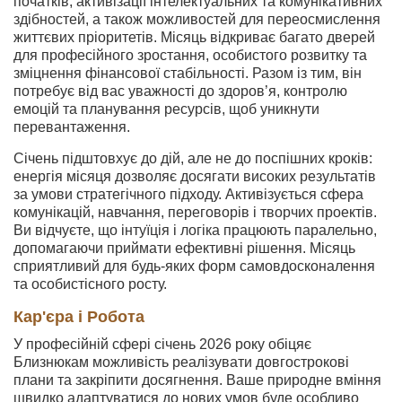
початків, активізації інтелектуальних та комунікативних
здібностей, а також можливостей для переосмислення
життєвих пріоритетів. Місяць відкриває багато дверей
для професійного зростання, особистого розвитку та
зміцнення фінансової стабільності. Разом із тим, він
потребує від вас уважності до здоров’я, контролю
емоцій та планування ресурсів, щоб уникнути
перевантаження.
Січень підштовхує до дій, але не до поспішних кроків:
енергія місяця дозволяє досягати високих результатів
за умови стратегічного підходу. Активізується сфера
комунікацій, навчання, переговорів і творчих проектів.
Ви відчуєте, що інтуїція і логіка працюють паралельно,
допомагаючи приймати ефективні рішення. Місяць
сприятливий для будь-яких форм самовдосконалення
та особистісного росту.
Кар'єра і Робота
У професійній сфері січень 2026 року обіцяє
Близнюкам можливість реалізувати довгострокові
плани та закріпити досягнення. Ваше природне вміння
швидко адаптуватися до нових умов буде особливо