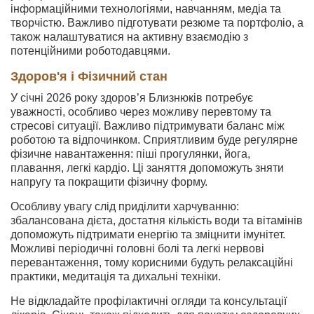
інформаційними технологіями, навчанням, медіа та
творчістю. Важливо підготувати резюме та портфоліо, а
також налаштуватися на активну взаємодію з
потенційними роботодавцями.
Здоров'я і Фізичний стан
У січні 2026 року здоров’я Близнюків потребує
уважності, особливо через можливу перевтому та
стресові ситуації. Важливо підтримувати баланс між
роботою та відпочинком. Сприятливим буде регулярне
фізичне навантаження: піші прогулянки, йога,
плавання, легкі кардіо. Ці заняття допоможуть зняти
напругу та покращити фізичну форму.
Особливу увагу слід приділити харчуванню:
збалансована дієта, достатня кількість води та вітамінів
допоможуть підтримати енергію та зміцнити імунітет.
Можливі періодичні головні болі та легкі нервові
перевантаження, тому корисними будуть релаксаційні
практики, медитація та дихальні техніки.
Не відкладайте профілактичні огляди та консультації