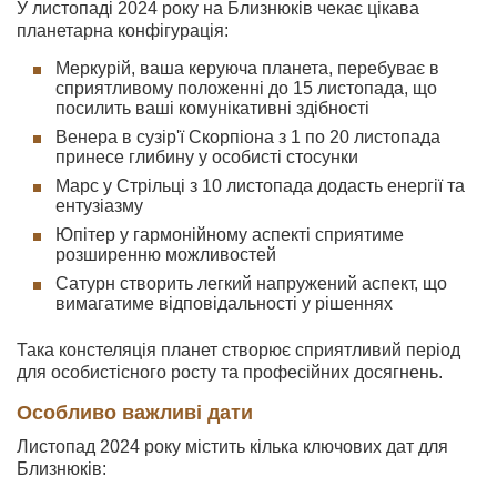
У листопаді 2024 року на Близнюків чекає цікава
планетарна конфігурація:
Меркурій, ваша керуюча планета, перебуває в
сприятливому положенні до 15 листопада, що
посилить ваші комунікативні здібності
Венера в сузір'ї Скорпіона з 1 по 20 листопада
принесе глибину у особисті стосунки
Марс у Стрільці з 10 листопада додасть енергії та
ентузіазму
Юпітер у гармонійному аспекті сприятиме
розширенню можливостей
Сатурн створить легкий напружений аспект, що
вимагатиме відповідальності у рішеннях
Така констеляція планет створює сприятливий період
для особистісного росту та професійних досягнень.
Особливо важливі дати
Листопад 2024 року містить кілька ключових дат для
Близнюків: