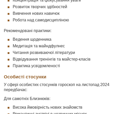
Концентрація та фокусування уваги
Розвиток творчих здібностей
Вивчення нових навичок
Робота над самодисципліною
Рекомендовані практики:
Ведення щоденника
Медитація та майндфулнес
Читання розвиваючої літератури
Відвідування тренінгів та майстер-класів
Практика усвідомленості
Особисті стосунки
У сфері особистих стосунків гороскоп на листопад 2024
передбачає:
Для самотніх Близнюків:
Висока ймовірність нових знайомств
Романтичні зустрічі в незвичних місцях