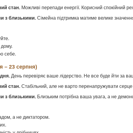
ний стан.
Можливі перепади енергії. Корисний спокійний ре
ни з близькими.
Сімейна підтримка матиме велике значенн
йте.
 дому.
о себе.
я – 23 серпня)
дня.
День перевіряє ваше лідерство. Не все буде йти за ва
ний стан.
Стабільний, але не варто перенапружувати серце 
ни з близькими.
Близьким потрібна ваша увага, а не демонс
адом, а не диктатором.
их.
дність у дрібницях.