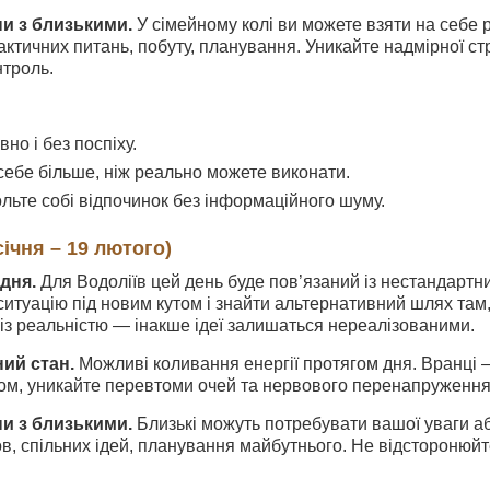
ни з близькими.
У сімейному колі ви можете взяти на себе р
ктичних питань, побуту, планування. Уникайте надмірної с
нтроль.
вно і без поспіху.
 себе більше, ніж реально можете виконати.
ольте собі відпочинок без інформаційного шуму.
січня – 19 лютого)
дня.
Для Водоліїв цей день буде пов’язаний із нестандарт
итуацію під новим кутом і знайти альтернативний шлях там,
із реальністю — інакше ідеї залишаться нереалізованими.
ний стан.
Можливі коливання енергії протягом дня. Вранці —
м, уникайте перевтоми очей та нервового перенапруження. 
ни з близькими.
Близькі можуть потребувати вашої уваги а
в, спільних ідей, планування майбутнього. Не відсторонюйт