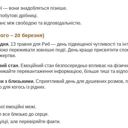
еї — вони знадобляться пізніше.
побутові дрібниці.
анс між свободою та відповідальністю.
ого – 20 березня)
дня.
13 травня для Риб — день підвищеної чутливості та інтуї
око переживати зовнішні події. День краще присвятити спок
жертви.
ний стан.
Емоційний стан безпосередньо впливає на фізичне
никайте перевантаження інформацією, більше тиші та відпо
ни з близькими.
Сприятливий день для душевних розмов, п
для когось із рідних.
ої емоційні межі.
 все близько до серця.
уїції, але перевіряйте факти.