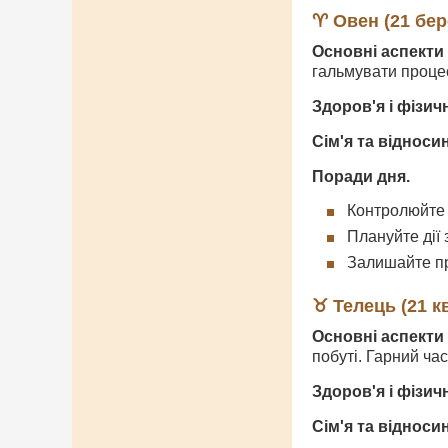
♈ Овен (21 бер
Основні аспекти 
гальмувати процес
Здоров'я і фізич
Сім'я та відноси
Поради дня.
Контролюйте 
Плануйте дії 
Залишайте пр
♉ Телець (21 кв
Основні аспекти 
побуті. Гарний ча
Здоров'я і фізич
Сім'я та відноси