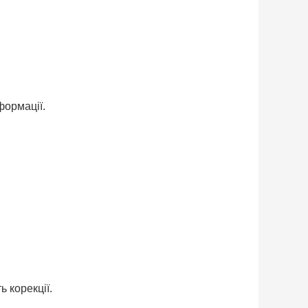
формації.
 корекції.