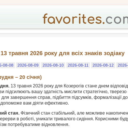
13 травня 2026 року для всіх знаків зодіаку
6-08-08
2026-08-09
2026-08-10
2026-08-11
2026-08-12
2026
рудня – 20 січня)
дня.
13 травня 2026 року для Козерогів стане днем відповід
ви підсилюють вашу здатність мислити стратегічно, тверезо о
для завершення справ, підбиття підсумків, формалізації д
н допоможе вам діяти ефективно.
ний стан.
Фізичний стан стабільний, але можливе накопичене
рерви в роботі, уникати тривалого сидіння. Корисними будут
нізм потребуватиме відновлення.