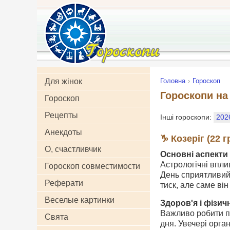
Для жінок
Головна
Гороскоп
Гороскопи на 
Гороскоп
Рецепты
Інші гороскопи:
202
Анекдоты
♑ Козеріг (22 г
О, счастливчик
Основні аспекти 
Астрологічні впли
Гороскоп совместимости
День сприятливий 
Реферати
тиск, але саме ві
Веселые картинки
Здоров'я і фізич
Важливо робити пе
Свята
дня. Увечері орга