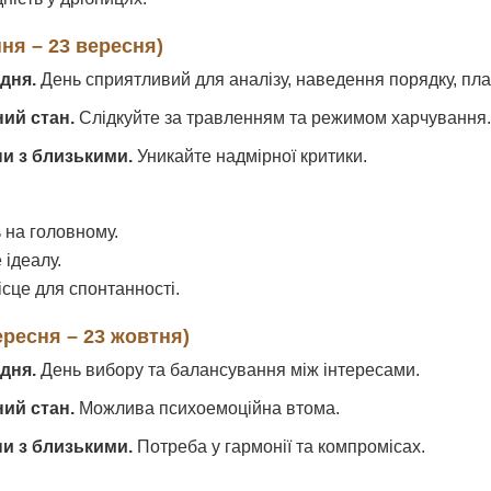
пня – 23 вересня)
дня.
День сприятливий для аналізу, наведення порядку, пл
ний стан.
Слідкуйте за травленням та режимом харчування.
ни з близькими.
Уникайте надмірної критики.
 на головному.
 ідеалу.
сце для спонтанності.
ересня – 23 жовтня)
дня.
День вибору та балансування між інтересами.
ний стан.
Можлива психоемоційна втома.
ни з близькими.
Потреба у гармонії та компромісах.