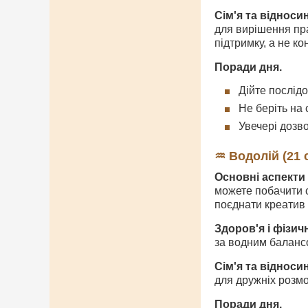
Сім'я та відноси
для вирішення пра
підтримку, а не ко
Поради дня.
Дійте послідо
Не беріть на
Увечері дозв
♒ Водолій (21 
Основні аспекти 
можете побачити с
поєднати креатив 
Здоров'я і фізич
за водним балансо
Сім'я та відноси
для дружніх розмо
Поради дня.