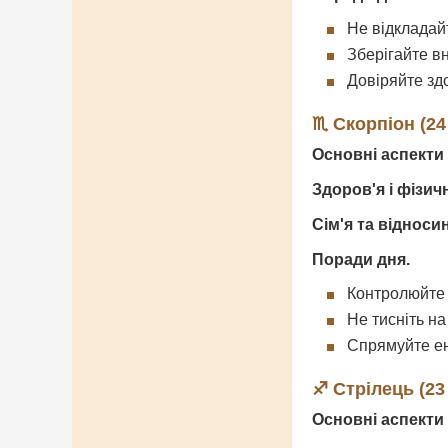
Не відкладай
Зберігайте в
Довіряйте зд
♏ Скорпіон (24
Основні аспекти 
Здоров'я і фізич
Сім'я та відноси
Поради дня.
Контролюйте 
Не тисніть на
Спрямуйте ен
♐ Стрілець (23
Основні аспекти 