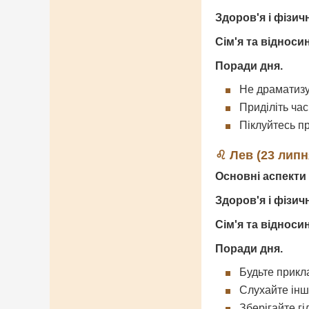
Здоров'я і фізич
Сім'я та відноси
Поради дня.
Не драматизу
Приділіть час
Піклуйтесь пр
♌ Лев (23 липн
Основні аспекти 
Здоров'я і фізич
Сім'я та відноси
Поради дня.
Будьте прикл
Слухайте інш
Зберігайте гі