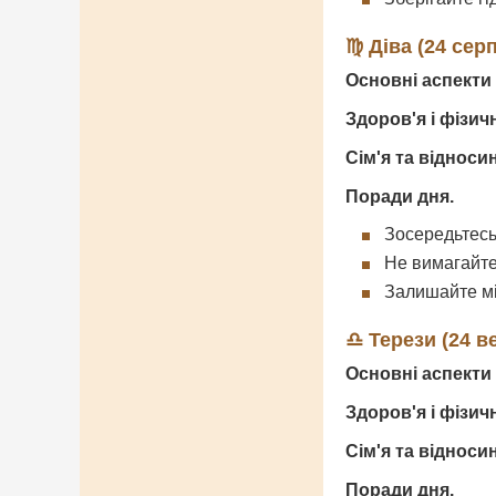
♍ Діва (24 сер
Основні аспекти 
Здоров'я і фізич
Сім'я та відноси
Поради дня.
Зосередьтесь
Не вимагайте
Залишайте мі
♎ Терези (24 в
Основні аспекти 
Здоров'я і фізич
Сім'я та відноси
Поради дня.