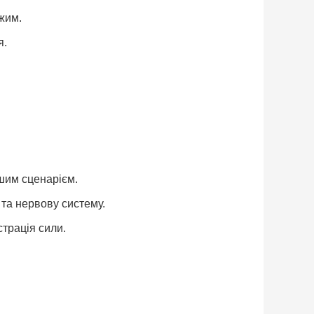
жим.
я.
шим сценарієм.
та нервову систему.
трація сили.