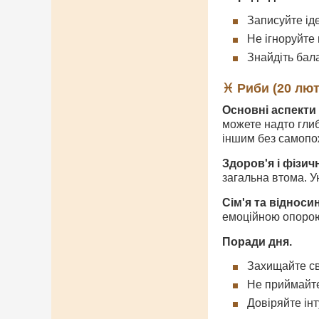
Записуйте ід
Не ігноруйте 
Знайдіть бал
♓ Риби (20 лют
Основні аспекти 
можете надто глиб
іншим без самопо
Здоров'я і фізич
загальна втома. У
Сім'я та відноси
емоційною опорою 
Поради дня.
Захищайте св
Не приймайте
Довіряйте інт