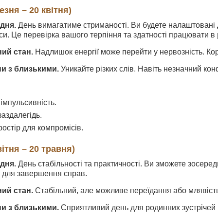
езня – 20 квітня)
дня.
День вимагатиме стриманості. Ви будете налаштовані 
и. Це перевірка вашого терпіння та здатності працювати в
ний стан.
Надлишок енергії може перейти у нервозність. Кори
ни з близькими.
Уникайте різких слів. Навіть незначний ко
імпульсивність.
заздалегідь.
остір для компромісів.
ітня – 20 травня)
дня.
День стабільності та практичності. Ви зможете зосеред
с для завершення справ.
ний стан.
Стабільний, але можливе переїдання або млявість
ни з близькими.
Сприятливий день для родинних зустрічей і