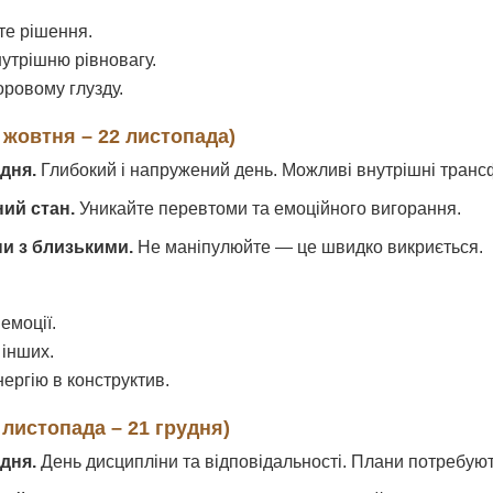
те рішення.
нутрішню рівновагу.
оровому глузду.
 жовтня – 22 листопада)
дня.
Глибокий і напружений день. Можливі внутрішні транс
ний стан.
Уникайте перевтоми та емоційного вигорання.
ни з близькими.
Не маніпулюйте — це швидко викриється.
емоції.
 інших.
ергію в конструктив.
 листопада – 21 грудня)
дня.
День дисципліни та відповідальності. Плани потребують