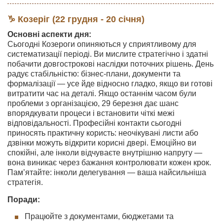
♑ Козеріг (22 грудня - 20 січня)
Основні аспекти дня:
Сьогодні Козероги опиняються у сприятливому для
систематизації періоді. Ви мислите стратегічно і здатні
побачити довгострокові наслідки поточних рішень. День
радує стабільністю: бізнес-плани, документи та
формалізації — усе йде відносно гладко, якщо ви готові
витратити час на деталі. Якщо останнім часом були
проблеми з організацією, 29 березня дає шанс
впорядкувати процеси і встановити чіткі межі
відповідальності. Професійні контакти сьогодні
приносять практичну користь: неочікувані листи або
дзвінки можуть відкрити корисні двері. Емоційно ви
спокійні, але інколи відчуваєте внутрішню напругу —
вона виникає через бажання контролювати кожен крок.
Пам’ятайте: інколи делегування — ваша найсильніша
стратегія.
Поради:
Працюйте з документами, бюджетами та