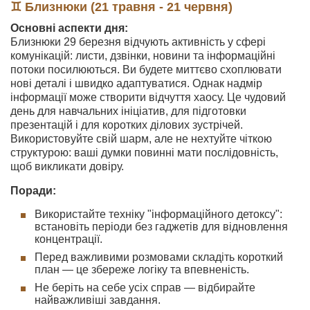
♊ Близнюки (21 травня - 21 червня)
Основні аспекти дня:
Близнюки 29 березня відчують активність у сфері
комунікацій: листи, дзвінки, новини та інформаційні
потоки посилюються. Ви будете миттєво схоплювати
нові деталі і швидко адаптуватися. Однак надмір
інформації може створити відчуття хаосу. Це чудовий
день для навчальних ініціатив, для підготовки
презентацій і для коротких ділових зустрічей.
Використовуйте свій шарм, але не нехтуйте чіткою
структурою: ваші думки повинні мати послідовність,
щоб викликати довіру.
Поради:
Використайте техніку "інформаційного детоксу":
встановіть періоди без гаджетів для відновлення
концентрації.
Перед важливими розмовами складіть короткий
план — це збереже логіку та впевненість.
Не беріть на себе усіх справ — відбирайте
найважливіші завдання.