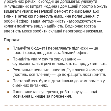
у розумних речах і сьогодні це допомагає уникнути
імпульсивних витрат. Родина і домашній простір можуть
вимагати уваги: невеликий ремонт, прибирання або
зміни в інтер'єрі принесуть емоційне полегшення. У
робочій сфері ваша методичність нагороджується —
колеги помітять вашу надійність. Водночас гостра
впертість може зробити складні переговори важчими.
Поради:
Плануйте бюджет і перегляньте підписки — це
прості кроки, що дають стабільний ефект.
Приділіть увагу сну та харчуванню —
фундаментальні речі впливають на продуктивність.
Розгляньте невеликі інвестиції у власний комфорт
(постіль, освітлення) — це покращить якість життя.
Постарайтесь бути відкритішими до компромісів у
сімейних питаннях.
Якщо виникає суперечка, робіть паузу — іноді
мовчання цінніше за пояснення.