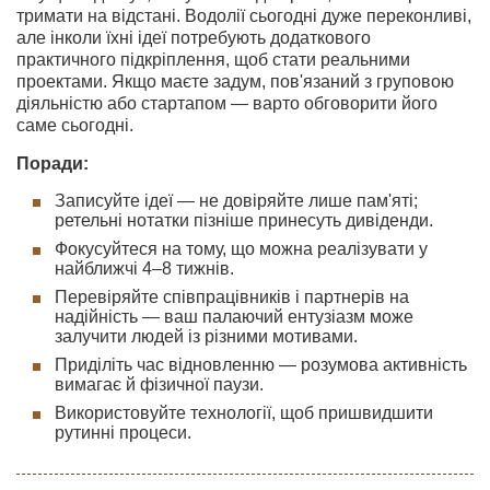
тримати на відстані. Водолії сьогодні дуже переконливі,
але інколи їхні ідеї потребують додаткового
практичного підкріплення, щоб стати реальними
проектами. Якщо маєте задум, пов'язаний з груповою
діяльністю або стартапом — варто обговорити його
саме сьогодні.
Поради:
Записуйте ідеї — не довіряйте лише пам'яті;
ретельні нотатки пізніше принесуть дивіденди.
Фокусуйтеся на тому, що можна реалізувати у
найближчі 4–8 тижнів.
Перевіряйте співпрацівників і партнерів на
надійність — ваш палаючий ентузіазм може
залучити людей із різними мотивами.
Приділіть час відновленню — розумова активність
вимагає й фізичної паузи.
Використовуйте технології, щоб пришвидшити
рутинні процеси.