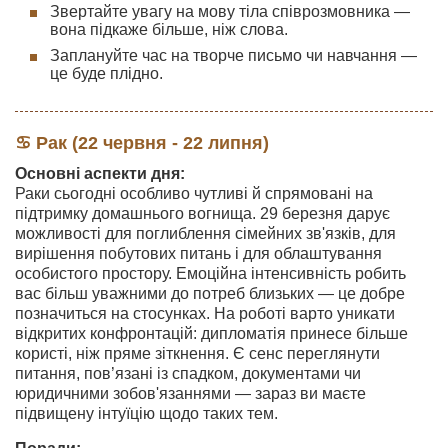
Звертайте увагу на мову тіла співрозмовника —
вона підкаже більше, ніж слова.
Заплануйте час на творче письмо чи навчання —
це буде плідно.
♋ Рак (22 червня - 22 липня)
Основні аспекти дня:
Раки сьогодні особливо чутливі й спрямовані на
підтримку домашнього вогнища. 29 березня дарує
можливості для поглиблення сімейних зв'язків, для
вирішення побутових питань і для облаштування
особистого простору. Емоційна інтенсивність робить
вас більш уважними до потреб близьких — це добре
позначиться на стосунках. На роботі варто уникати
відкритих конфронтацій: дипломатія принесе більше
користі, ніж пряме зіткнення. Є сенс переглянути
питання, пов’язані із спадком, документами чи
юридичними зобов'язаннями — зараз ви маєте
підвищену інтуїцію щодо таких тем.