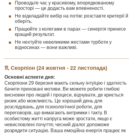
Проводьте час у красивому, впорядкованому
просторі — це додасть вам впевненості.
Не відкладайте вибір на потім: розставте критерії й
оберіть.
Працюйте з колегами в парах — синергія принесе
кращий результат.
Не нехтуйте невеликими жестами турботи у
відносинах — вони важливі.
♏ Скорпіон (24 жовтня - 22 листопада)
Основні аспекти дня:
Скорпіони 29 березня мають сильну інтуїцію і здатність
бачити приховані мотиви. Ви можете робити глибокі
висновки про людей і процеси, відчувати, де криється
ризик або можливість. Це хороший день для
розслідувань, для психологічної роботи, для
переговорів, що вимагають витримки і такту. В
особистому житті напруга може зростати, якщо є
невисловлені почуття; чесний діалог допоможе
розрядити ситуацію. Ваша емоційна енергія працює як