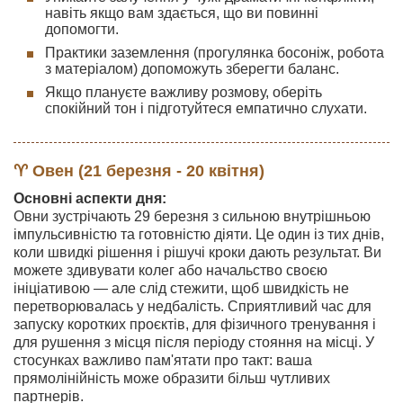
навіть якщо вам здається, що ви повинні
допомогти.
Практики заземлення (прогулянка босоніж, робота
з матеріалом) допоможуть зберегти баланс.
Якщо плануєте важливу розмову, оберіть
спокійний тон і підготуйтеся емпатично слухати.
♈ Овен (21 березня - 20 квітня)
Основні аспекти дня:
Овни зустрічають 29 березня з сильною внутрішньою
імпульсивністю та готовністю діяти. Це один із тих днів,
коли швидкі рішення і рішучі кроки дають результат. Ви
можете здивувати колег або начальство своєю
ініціативою — але слід стежити, щоб швидкість не
перетворювалась у недбалість. Сприятливий час для
запуску коротких проєктів, для фізичного тренування і
для рушення з місця після періоду стояння на місці. У
стосунках важливо пам'ятати про такт: ваша
прямолінійність може образити більш чутливих
партнерів.