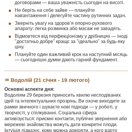
договорами — ваша уважність сьогодні на висоті.
Не беріть на себе зайве — плануйте
навантаження і делегуйте частину рутинних задач.
Зверніть увагу на здоров’я опорно-рухового
апарату: легка розминка або масаж не завадять.
Відмовтеся від перфекціонізму у дрібницях — іноді
"достатньо добре" кращє за "ідеально" за будь-яку
ціну.
Плануйте один важливий крок на наступний місяць
— сьогоднішні думки дають гарний фундамент.
♒ Водолій (21 січня - 19 лютого)
Основні аспекти дня:
Водоліям 29 березня приносить хвилю несподіваних
ідей та інтелектуальних прозрінь. Ви охоче виходите за
рамки звичного і шукаєте нові підходи — у роботі, у
творчості, у спілкуванні. Соціальна сфера
активізується: приємні контакти, публічні звернення або
мережеві знайомства можуть дати конкретні плоди.
Інтуїція підказує, кому можна довіряти, а кого варто