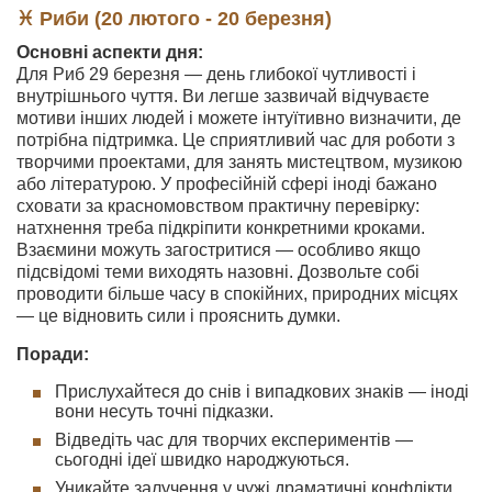
♓ Риби (20 лютого - 20 березня)
Основні аспекти дня:
Для Риб 29 березня — день глибокої чутливості і
внутрішнього чуття. Ви легше зазвичай відчуваєте
мотиви інших людей і можете інтуїтивно визначити, де
потрібна підтримка. Це сприятливий час для роботи з
творчими проектами, для занять мистецтвом, музикою
або літературою. У професійній сфері іноді бажано
сховати за красномовством практичну перевірку:
натхнення треба підкріпити конкретними кроками.
Взаємини можуть загостритися — особливо якщо
підсвідомі теми виходять назовні. Дозвольте собі
проводити більше часу в спокійних, природних місцях
— це відновить сили і прояснить думки.
Поради:
Прислухайтеся до снів і випадкових знаків — іноді
вони несуть точні підказки.
Відведіть час для творчих експериментів —
сьогодні ідеї швидко народжуються.
Уникайте залучення у чужі драматичні конфлікти,