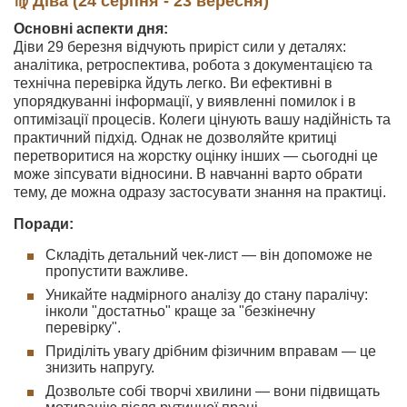
♍ Діва (24 серпня - 23 вересня)
Основні аспекти дня:
Діви 29 березня відчують приріст сили у деталях:
аналітика, ретроспектива, робота з документацією та
технічна перевірка йдуть легко. Ви ефективні в
упорядкуванні інформації, у виявленні помилок і в
оптимізації процесів. Колеги цінують вашу надійність та
практичний підхід. Однак не дозволяйте критиці
перетворитися на жорстку оцінку інших — сьогодні це
може зіпсувати відносини. В навчанні варто обрати
тему, де можна одразу застосувати знання на практиці.
Поради:
Складіть детальний чек-лист — він допоможе не
пропустити важливе.
Уникайте надмірного аналізу до стану паралічу:
інколи "достатньо" краще за "безкінечну
перевірку".
Приділіть увагу дрібним фізичним вправам — це
знизить напругу.
Дозвольте собі творчі хвилини — вони підвищать