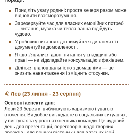
Поради:
Приділіть увагу родині: проста вечеря разом може
відновити взаєморозуміння.
Зарезервуйте час для власних емоційних потреб
— читання, музика чи тепла ванна підійдуть
чудово.
У робочих питаннях дотримуйтеся дипломатії і
документуйте домовленості.
Якщо з'явилися давні питання у спадщині або
праві — не відкладайте консультацію з фахівцем.
Діліться відповідальністю з домашніми — це
знизить навантаження і зміцнить стосунки.
♌ Лев (23 липня - 23 серпня)
Основні аспекти дня:
Леви 29 березня виблискують харизмою і увагою
оточення. Ви добре виглядаєте в соціальних ситуаціях,
у виступах та у ролі натхненника команди. Це чудовий
день для презентацій, переговорів щодо творчих
проектів і для пошуку підтримки для власних ідей.