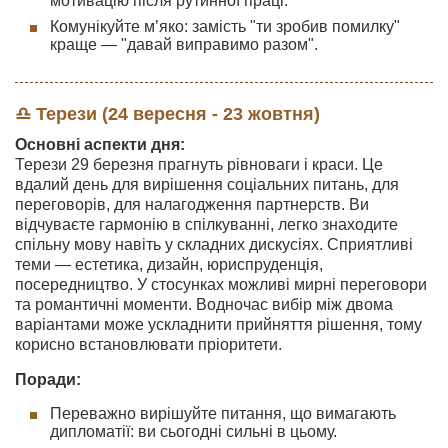
мотивацію після рутинної праці.
Комунікуйте м’яко: замість "ти зробив помилку"
краще — "давай виправимо разом".
♎ Терези (24 вересня - 23 жовтня)
Основні аспекти дня:
Терези 29 березня прагнуть рівноваги і краси. Це
вдалий день для вирішення соціальних питань, для
переговорів, для налагодження партнерств. Ви
відчуваєте гармонію в спілкуванні, легко знаходите
спільну мову навіть у складних дискусіях. Сприятливі
теми — естетика, дизайн, юриспруденція,
посередництво. У стосунках можливі мирні переговори
та романтичні моменти. Водночас вибір між двома
варіантами може ускладнити прийняття рішення, тому
корисно встановлювати пріоритети.
Поради:
Переважно вирішуйте питання, що вимагають
дипломатії: ви сьогодні сильні в цьому.