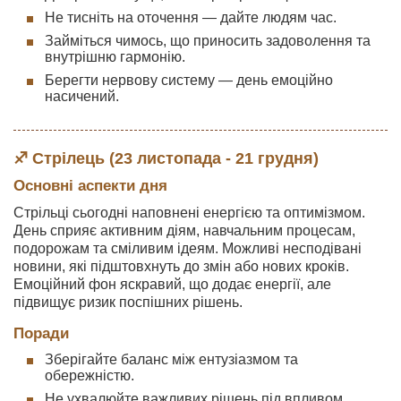
Не тисніть на оточення — дайте людям час.
Займіться чимось, що приносить задоволення та
внутрішню гармонію.
Берегти нервову систему — день емоційно
насичений.
♐ Стрілець (23 листопада - 21 грудня)
Основні аспекти дня
Стрільці сьогодні наповнені енергією та оптимізмом.
День сприяє активним діям, навчальним процесам,
подорожам та сміливим ідеям. Можливі несподівані
новини, які підштовхнуть до змін або нових кроків.
Емоційний фон яскравий, що додає енергії, але
підвищує ризик поспішних рішень.
Поради
Зберігайте баланс між ентузіазмом та
обережністю.
Не ухвалюйте важливих рішень під впливом