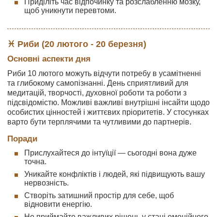
Приділіть час відпочинку та розслабленню мозку,
щоб уникнути перевтоми.
♓ Риби (20 лютого - 20 березня)
Основні аспекти дня
Риби 10 лютого можуть відчути потребу в усамітненні
та глибокому самопізнанні. День сприятливий для
медитацій, творчості, духовної роботи та роботи з
підсвідомістю. Можливі важливі внутрішні інсайти щодо
особистих цінностей і життєвих пріоритетів. У стосунках
варто бути терплячими та чутливими до партнерів.
Поради
Прислухайтеся до інтуїції — сьогодні вона дуже
точна.
Уникайте конфліктів і людей, які підвищують вашу
нервозність.
Створіть затишний простір для себе, щоб
відновити енергію.
Не приймайте важливих рішень у стані емоційного