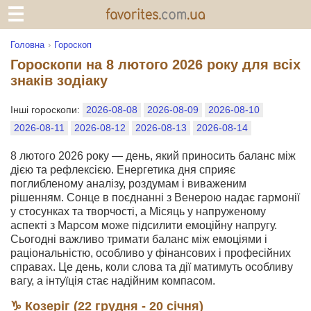
Головна
Гороскоп
Гороскопи на 8 лютого 2026 року для всіх
знаків зодіаку
Інші гороскопи:
2026-08-08
2026-08-09
2026-08-10
2026-08-11
2026-08-12
2026-08-13
2026-08-14
8 лютого 2026 року — день, який приносить баланс між
дією та рефлексією. Енергетика дня сприяє
поглибленому аналізу, роздумам і виваженим
рішенням. Сонце в поєднанні з Венерою надає гармонії
у стосунках та творчості, а Місяць у напруженому
аспекті з Марсом може підсилити емоційну напругу.
Сьогодні важливо тримати баланс між емоціями і
раціональністю, особливо у фінансових і професійних
справах. Це день, коли слова та дії матимуть особливу
вагу, а інтуїція стає надійним компасом.
♑ Козеріг (22 грудня - 20 січня)