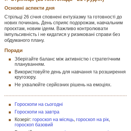
Основні аспекти дня
Стрільці 26 січня сповнені ентузіазму та готовності до
нових починань. День сприяє подорожам, навчальним
проєктам, новим ідеям. Важливо контролювати
імпульсивність і не кидатися у ризиковані справи без
обдуманого плану.
Поради
Зберігайте баланс між активністю і стратегічним
плануванням.
Використовуйте день для навчання та розширення
кругозору.
Не ухвалюйте серйозних рішень на емоціях.
Гороскопи на сьогодні
Гороскопи на завтра
Козеріг:
гороскоп на місяць
,
гороскоп на рік
,
гороскоп базовий