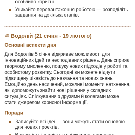
особливо корисні.
Уникайте перевантаження роботою — розподіліть
завдання на декілька етапів.
♒ Водолій (21 січня - 19 лютого)
Основні аспекти дня
Для Водоліїв 5 січня відкриває можливості для
інноваційних ідей та несподіваних рішень. День сприяє
творчому мисленню, пошуку нових підходів у роботі та
особистому розвитку. Сьогодні ви можете відчути
підвищену цікавість до навчання та нових знань.
Емоційно день насичений, можливі моменти натхнення,
які допоможуть знайти нові рішення у складних
ситуаціях. Спілкування з друзями й колегами може
стати джерелом корисної інформації.
Поради
Записуйте всі ідеї — вони можуть стати основою
для нових проєктів.
Відкритість і щирість у спілкуванні принесуть