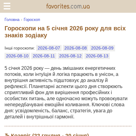
Головна
Гороскоп
Гороскопи на 5 січня 2026 року для всіх
знаків зодіаку
Інші гороскопи:
2026-08-07
2026-08-08
2026-08-09
2026-08-10
2026-08-11
2026-08-12
2026-08-13
5 січня 2026 року — день змішаних енергетичних
потоків, коли інтуїція й логіка працюють в унісон, а
внутрішня активність підштовхує до аналізу й
рефлексії. Планетарні аспекти цього дня створюють
сприятливий фон для вирішення професійних і
особистих питань, але одночасно можуть провокувати
непередбачувані емоційні коливання. Ключові слова
дня: усвідомленість, баланс, стратегія, увага до
деталей і внутрішньої гармонії.
♑ Козеріг (22 грудня - 20 січня)