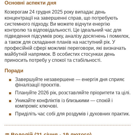
Основні аспекти дня
Козерогам 24 грудня 2025 року випадає день
концентрації на завершенні справ, що потребують
системного підходу. Ви можете відчути енергію
контролю та відповідальності. Це ідеальний час для
підведення підсумків року, аналізу досягнень і помилок,
а також для складання планів на наступний рік. У
професійній сфері можливі переговори, які визначать
майбутній напрямок. В особистих стосунках день
приносить потребу у спокої та стабільності.
Поради
Завершуйте незавершене — енергія дня сприяє
фіналізації проєктів.
Плануйте 2026 рік, розставляйте пріоритети та цілі.
Уникайте конфліктів із близькими — спокій і
компроміс ключові.
Приділіть час собі для роздумів і духовних практик.
♒ Водолій (21 січня - 19 лютого)