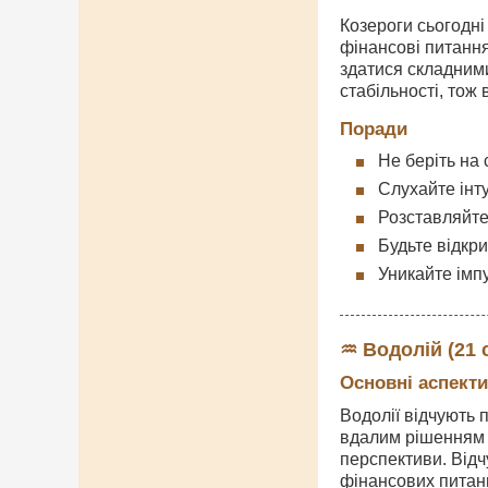
Козероги сьогодні
фінансові питання
здатися складними
стабільності, тож
Поради
Не беріть на
Слухайте інту
Розставляйте
Будьте відкр
Уникайте імп
♒ Водолій (21 с
Основні аспекти
Водолії відчують 
вдалим рішенням у
перспективи. Відч
фінансових питан