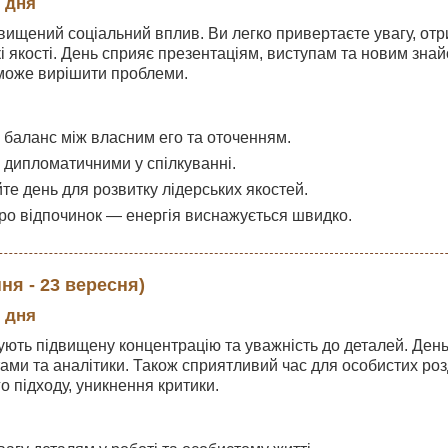
 дня
вищений соціальний вплив. Ви легко привертаєте увагу, отр
і якості. День сприяє презентаціям, виступам та новим зна
може вирішити проблеми.
 баланс між власним его та оточенням.
дипломатичними у спілкуванні.
те день для розвитку лідерських якостей.
ро відпочинок — енергія виснажується швидко.
ня - 23 вересня)
 дня
чують підвищену концентрацію та уважність до деталей. Ден
ами та аналітики. Також сприятливий час для особистих роз
о підходу, уникнення критики.