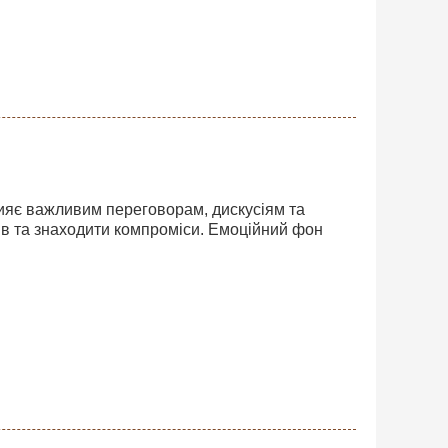
прияє важливим переговорам, дискусіям та
в та знаходити компроміси. Емоційний фон