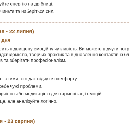
йте енергію на дрібниці.
чиньте та наберіться сил.
ня - 22 липня)
 дня
ить підвищену емоційну чутливість. Ви можете відчути потре
підсвідомістю, творчих практик та відновлення контактів із
в та зберігати професіоналізм.
 із тими, хто дає відчуття комфорту.
себе чужі проблеми.
рчістю або медитацією для гармонізації емоцій.
е, але аналізуйте логічно.
я - 23 серпня)