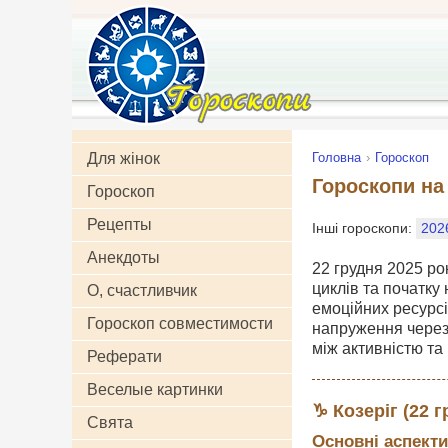
Для жінок
Головна
Гороскоп
Гороскопи на 
Гороскоп
Рецепты
Інші гороскопи:
202
Анекдоты
22 грудня 2025 ро
циклів та початку
О, счастливчик
емоційних ресурсі
Гороскоп совместимости
напруження через 
між активністю та
Реферати
Веселые картинки
♑ Козеріг (22 г
Свята
Основні аспекти