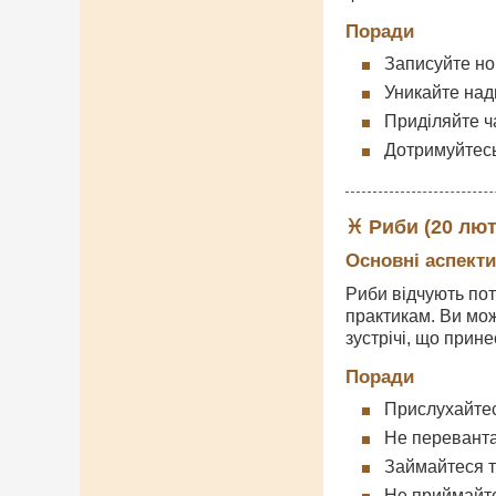
Поради
Записуйте нов
Уникайте надм
Приділяйте ч
Дотримуйтесь
♓ Риби (20 лют
Основні аспекти
Риби відчують пот
практикам. Ви мож
зустрічі, що прин
Поради
Прислухайтеся
Не переванта
Займайтеся т
Не приймайте