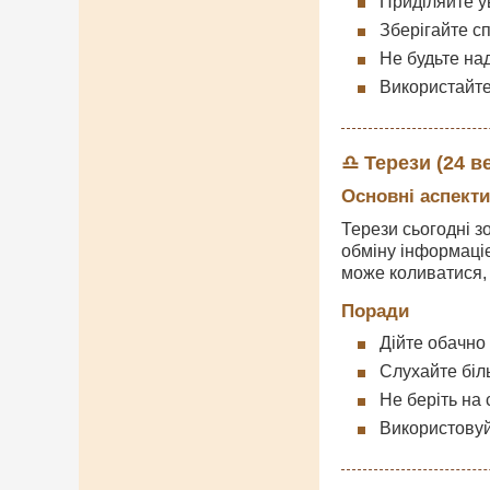
Приділяйте ув
Зберігайте сп
Не будьте на
Використайте
♎ Терези (24 в
Основні аспекти
Терези сьогодні з
обміну інформаці
може коливатися,
Поради
Дійте обачно
Слухайте біл
Не беріть на 
Використовуй