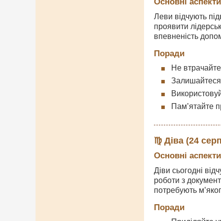
Основні аспекти
Леви відчують під
проявити лідерськ
впевненість допо
Поради
Не втрачайте
Залишайтеся 
Використовуй
Пам’ятайте п
♍ Діва (24 серп
Основні аспекти
Діви сьогодні від
роботи з документ
потребують м’яког
Поради