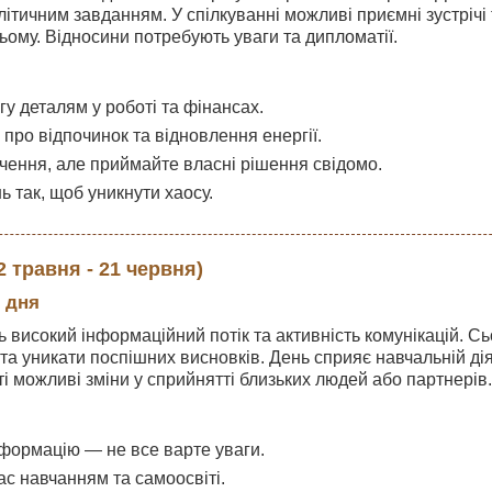
ітичним завданням. У спілкуванні можливі приємні зустрічі
ьому. Відносини потребують уваги та дипломатії.
гу деталям у роботі та фінансах.
про відпочинок та відновлення енергії.
чення, але приймайте власні рішення свідомо.
 так, щоб уникнути хаосу.
 травня - 21 червня)
 дня
 високий інформаційний потік та активність комунікацій. С
та уникати поспішних висновків. День сприяє навчальній ді
і можливі зміни у сприйнятті близьких людей або партнерів.
нформацію — не все варте уваги.
ас навчанням та самоосвіті.