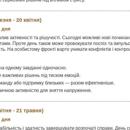
зня - 20 квітня)
 дня
лив активності та рішучості. Сьогодні можливі нові починан
тами. Проте день також може провокувати поспіх та імпуль
сть. На особистому фронті варто уникати конфліктів і контро
на одному завданні одночасно.
 важливих рішень під тиском емоцій.
манду або підтримку близьких — разом ефективніше.
зичною активністю для зняття напруження.
ітня - 21 травня)
 дня
табільність і здатність завершувати розпочаті справи. День