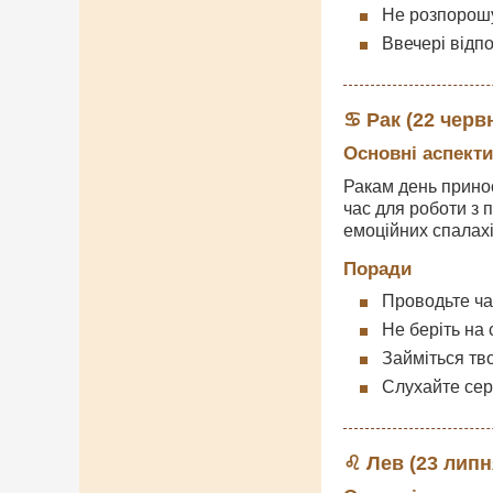
Не розпорошу
Ввечері відпо
♋ Рак (22 черв
Основні аспекти
Ракам день принос
час для роботи з 
емоційних спалахі
Поради
Проводьте час
Не беріть на 
Займіться тво
Слухайте серц
♌ Лев (23 липн