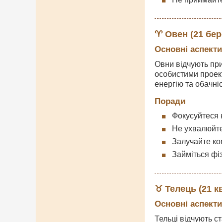
♈ Овен (21 бере
Основні аспекти
Овни відчують при
особистими проек
енергію та обачні
Поради
Фокусуйтеся 
Не ухвалюйте
Залучайте ко
Займіться фі
♉ Телець (21 кв
Основні аспекти
Тельці відчують с