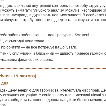
 відчують сильний внутрішній контроль та потребу структуру
 можуть вимагати глибокого аналізу. Можливі несподівані з
, але насправді відкривають нові можливості. В особистих 
 ви відчуєте потребу говорити відверто та вирішувати накопи
 себе зайвих зобов’язань — ваші ресурси обмежені.
їцію: сьогодні вона точна.
 пріоритети — не все потребує вашої уваги.
итими у спілкуванні з близькими — щирість принесе гармонію
ульсивних фінансових рішень.
ічня - 19 лютого)
 дня
підвищену енергію для творчих та інтелектуальних справ. 
 складних ситуаціях. У соціальному плані можливі цікаві зн
уття свободи та натхнення допомагає діяти більш сміливо, а
нях.