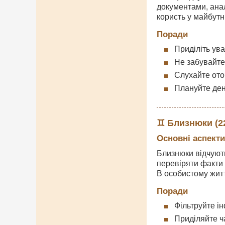
документами, анал
користь у майбутн
Поради
Приділіть ува
Не забувайте 
Слухайте ото
Плануйте день
♊ Близнюки (22
Основні аспекти
Близнюки відчують
перевіряти факти 
В особистому житт
Поради
Фільтруйте і
Приділяйте ч