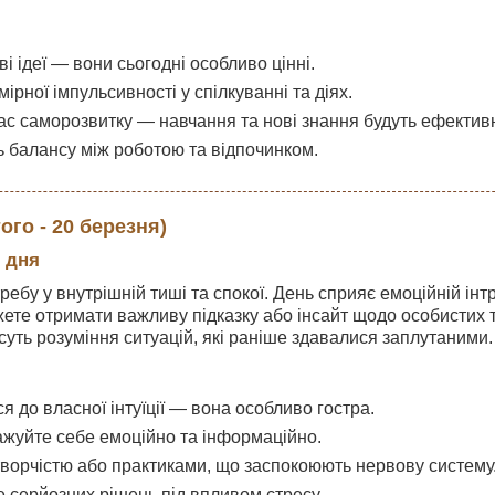
і ідеї — вони сьогодні особливо цінні.
ірної імпульсивності у спілкуванні та діях.
ас саморозвитку — навчання та нові знання будуть ефективн
 балансу між роботою та відпочинком.
ого - 20 березня)
 дня
ребу у внутрішній тиші та спокої. День сприяє емоційній інт
ете отримати важливу підказку або інсайт щодо особистих 
есуть розуміння ситуацій, які раніше здавалися заплутаними.
 до власної інтуїції — вона особливо гостра.
жуйте себе емоційно та інформаційно.
ворчістю або практиками, що заспокоюють нервову систему
 серйозних рішень під впливом стресу.