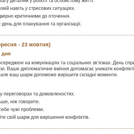
агу деталям у роботі та особистому житті.
окій навіть у стресових ситуаціях.
дмірно критичними до оточення.
 день для планування та організації.
ересня - 23 жовтня)
 дня
осереджені на комунікаціях та соціальних зв’язках. День с
єю. Ваше дипломатичне вміння допомагає уникати конфлікті
 але ваш шарм допоможе вирішити складні моменти.
 у переговорах та домовленостях.
ьше, ніж говорите.
себе чужі проблеми.
те свій шарм для вирішення конфліктів.