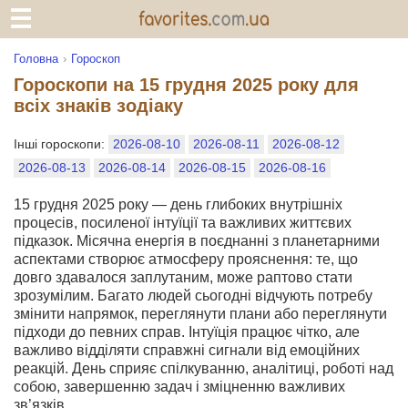
Головна
Гороскоп
Гороскопи на 15 грудня 2025 року для
всіх знаків зодіаку
Інші гороскопи:
2026-08-10
2026-08-11
2026-08-12
2026-08-13
2026-08-14
2026-08-15
2026-08-16
15 грудня 2025 року — день глибоких внутрішніх
процесів, посиленої інтуїції та важливих життєвих
підказок. Місячна енергія в поєднанні з планетарними
аспектами створює атмосферу прояснення: те, що
довго здавалося заплутаним, може раптово стати
зрозумілим. Багато людей сьогодні відчують потребу
змінити напрямок, переглянути плани або переглянути
підходи до певних справ. Інтуїція працює чітко, але
важливо відділяти справжні сигнали від емоційних
реакцій. День сприяє спілкуванню, аналітиці, роботі над
собою, завершенню задач і зміцненню важливих
зв’язків.