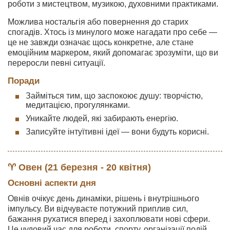
роботи з мистецтвом, музикою, духовними практиками.
Можлива ностальгія або повернення до старих
спогадів. Хтось із минулого може нагадати про себе —
це не завжди означає щось конкретне, але стане
емоційним маркером, який допомагає зрозуміти, що ви
переросли певні ситуації.
Поради
Займіться тим, що заспокоює душу: творчістю,
медитацією, прогулянками.
Уникайте людей, які забирають енергію.
Записуйте інтуїтивні ідеї — вони будуть корисні.
♈ Овен (21 березня - 20 квітня)
Основні аспекти дня
Овнів очікує день динаміки, рішень і внутрішнього
імпульсу. Ви відчуваєте потужний приплив сил,
бажання рухатися вперед і захоплювати нові сфери.
Це чудовий час для роботи, спорту, організації подій,