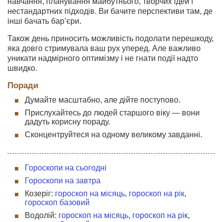
навчання, планування майбутнього, творчих ідей і
нестандартних підходів. Ви бачите перспективи там, де
інші бачать бар’єри.
Також день приносить можливість подолати перешкоду,
яка довго стримувала ваш рух уперед. Але важливо
уникати надмірного оптимізму і не гнати події надто
швидко.
Поради
Думайте масштабно, але дійте поступово.
Прислухайтесь до людей старшого віку — вони
дадуть корисну пораду.
Сконцентруйтеся на одному великому завданні.
Гороскопи на сьогодні
Гороскопи на завтра
Козеріг:
гороскоп на місяць
,
гороскоп на рік
,
гороскоп базовий
Водолій:
гороскоп на місяць
,
гороскоп на рік
,