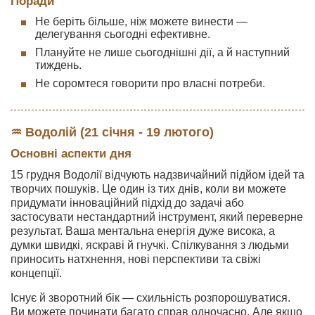
Поради
Не беріть більше, ніж можете винести —
делегування сьогодні ефективне.
Плануйте не лише сьогоднішні дії, а й наступний
тиждень.
Не соромтеся говорити про власні потреби.
♒ Водолій (21 січня - 19 лютого)
Основні аспекти дня
15 грудня Водолії відчують надзвичайний підйом ідей та
творчих пошуків. Це один із тих днів, коли ви можете
придумати інноваційний підхід до задачі або
застосувати нестандартний інструмент, який переверне
результат. Ваша ментальна енергія дуже висока, а
думки швидкі, яскраві й гнучкі. Спілкування з людьми
приносить натхнення, нові перспективи та свіжі
концепції.
Існує й зворотний бік — схильність розпорошуватися.
Ви можете починати багато справ одночасно. Але якщо