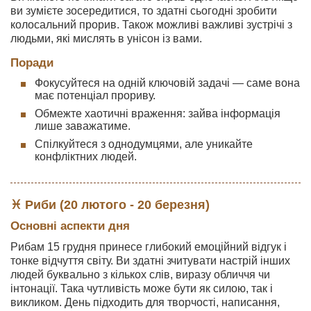
ви зумієте зосередитися, то здатні сьогодні зробити
колосальний прорив. Також можливі важливі зустрічі з
людьми, які мислять в унісон із вами.
Поради
Фокусуйтеся на одній ключовій задачі — саме вона
має потенціал прориву.
Обмежте хаотичні враження: зайва інформація
лише заважатиме.
Спілкуйтеся з однодумцями, але уникайте
конфліктних людей.
♓ Риби (20 лютого - 20 березня)
Основні аспекти дня
Рибам 15 грудня принесе глибокий емоційний відгук і
тонке відчуття світу. Ви здатні зчитувати настрій інших
людей буквально з кількох слів, виразу обличчя чи
інтонації. Така чутливість може бути як силою, так і
викликом. День підходить для творчості, написання,