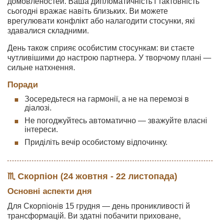
домовленостей. Ваша дипломатичність і тактовність
сьогодні вражає навіть близьких. Ви можете
врегулювати конфлікт або налагодити стосунки, які
здавалися складними.
День також сприяє особистим стосункам: ви стаєте
чутливішими до настрою партнера. У творчому плані —
сильне натхнення.
Поради
Зосередьтеся на гармонії, а не на перемозі в
діалозі.
Не погоджуйтесь автоматично — зважуйте власні
інтереси.
Приділіть вечір особистому відпочинку.
♏ Скорпіон (24 жовтня - 22 листопада)
Основні аспекти дня
Для Скорпіонів 15 грудня — день проникливості й
трансформацій. Ви здатні побачити приховане,