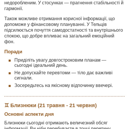
недоробленим. У стосунках — прагнення стабільності й
гармонії.
Також можливе отримання корисної інформації, що
допоможе у фінансовому плануванні. У Тельців
підсилюється почуття самодостатності та внутрішнього
спокою, що добре впливає на загальний емоційний
фон.
Поради
Приділіть увагу довгостроковим планам —
сьогодні ідеальний день.
Не допускайте перевтоми — тіло дає важливі
сигнали.
Зосередьтесь на якісному відпочинку ввечері.
♊ Близнюки (21 травня - 21 червня)
Основні аспекти дня
Близнюки сьогодні отримають величезний обсяг
інформації. Ви ніби перебуваєте в точці перетину