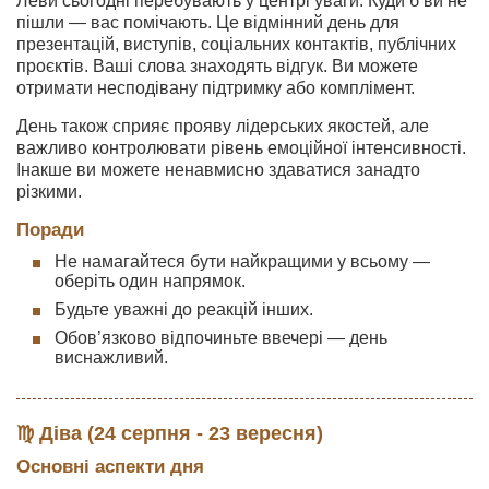
Леви сьогодні перебувають у центрі уваги. Куди б ви не
пішли — вас помічають. Це відмінний день для
презентацій, виступів, соціальних контактів, публічних
проєктів. Ваші слова знаходять відгук. Ви можете
отримати несподівану підтримку або комплімент.
День також сприяє прояву лідерських якостей, але
важливо контролювати рівень емоційної інтенсивності.
Інакше ви можете ненавмисно здаватися занадто
різкими.
Поради
Не намагайтеся бути найкращими у всьому —
оберіть один напрямок.
Будьте уважні до реакцій інших.
Обов’язково відпочиньте ввечері — день
виснажливий.
♍ Діва (24 серпня - 23 вересня)
Основні аспекти дня