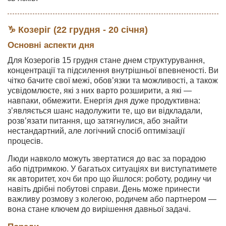
♑ Козеріг (22 грудня - 20 січня)
Основні аспекти дня
Для Козерогів 15 грудня стане днем структурування,
концентрації та підсилення внутрішньої впевненості. Ви
чітко бачите свої межі, обов’язки та можливості, а також
усвідомлюєте, які з них варто розширити, а які —
навпаки, обмежити. Енергія дня дуже продуктивна:
з’являється шанс надолужити те, що ви відкладали,
розв’язати питання, що затягнулися, або знайти
нестандартний, але логічний спосіб оптимізації
процесів.
Люди навколо можуть звертатися до вас за порадою
або підтримкою. У багатьох ситуаціях ви виступатимете
як авторитет, хоч би про що йшлося: роботу, родину чи
навіть дрібні побутові справи. День може принести
важливу розмову з колегою, родичем або партнером —
вона стане ключем до вирішення давньої задачі.