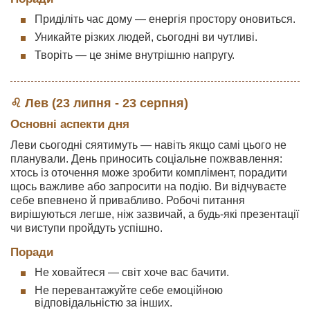
Приділіть час дому — енергія простору оновиться.
Уникайте різких людей, сьогодні ви чутливі.
Творіть — це зніме внутрішню напругу.
♌ Лев (23 липня - 23 серпня)
Основні аспекти дня
Леви сьогодні сяятимуть — навіть якщо самі цього не
планували. День приносить соціальне пожвавлення:
хтось із оточення може зробити комплімент, порадити
щось важливе або запросити на подію. Ви відчуваєте
себе впевнено й привабливо. Робочі питання
вирішуються легше, ніж зазвичай, а будь-які презентації
чи виступи пройдуть успішно.
Поради
Не ховайтеся — світ хоче вас бачити.
Не перевантажуйте себе емоційною
відповідальністю за інших.