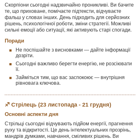
Скорпіони сьогодні надзвичайно проникливі. Ви бачите
те, що приховане, помічаєте підтексти, відчуваєте
фальш у словах інших. День підходить для серйозних
рішень, психологічної роботи, зміни стратегії. Можливі
сильні емоції або ситуації, які активують старі спогади.
Поради
Не поспішайте з висновками — дайте інформації
дозріти.
Сьогодні важливо берегти енергію, не розсіювати
її.
Займіться тим, що вас заспокоює — внутрішня
рівновага ключова.
♐ Стрілець (23 листопада - 21 грудня)
Основні аспекти дня
Стрільці сьогодні відчувають підйом енергії, прагнення
руху та відкритості. Це день інтелектуальних прозрінь,
мандрів думками, навчання, сміливих рішень. Ви