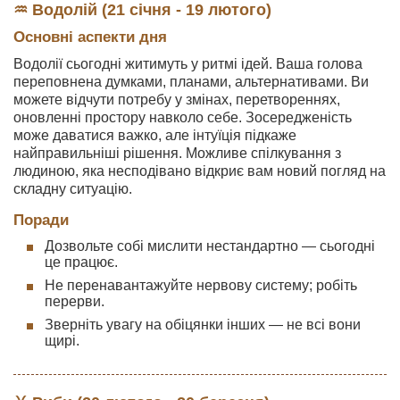
♒ Водолій (21 січня - 19 лютого)
Основні аспекти дня
Водолії сьогодні житимуть у ритмі ідей. Ваша голова
переповнена думками, планами, альтернативами. Ви
можете відчути потребу у змінах, перетвореннях,
оновленні простору навколо себе. Зосередженість
може даватися важко, але інтуїція підкаже
найправильніші рішення. Можливе спілкування з
людиною, яка несподівано відкриє вам новий погляд на
складну ситуацію.
Поради
Дозвольте собі мислити нестандартно — сьогодні
це працює.
Не перенавантажуйте нервову систему; робіть
перерви.
Зверніть увагу на обіцянки інших — не всі вони
щирі.