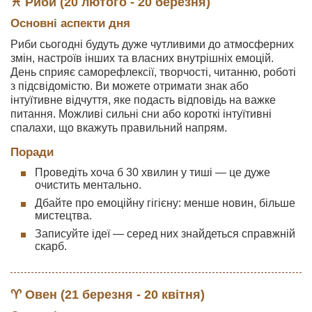
♓ Риби (20 лютого - 20 березня)
Основні аспекти дня
Риби сьогодні будуть дуже чутливими до атмосферних
змін, настроїв інших та власних внутрішніх емоцій.
День сприяє саморефлексії, творчості, читанню, роботі
з підсвідомістю. Ви можете отримати знак або
інтуїтивне відчуття, яке подасть відповідь на важке
питання. Можливі сильні сни або короткі інтуїтивні
спалахи, що вкажуть правильний напрям.
Поради
Проведіть хоча б 30 хвилин у тиші — це дуже
очистить ментально.
Дбайте про емоційну гігієну: менше новин, більше
мистецтва.
Записуйте ідеї — серед них знайдеться справжній
скарб.
♈ Овен (21 березня - 20 квітня)