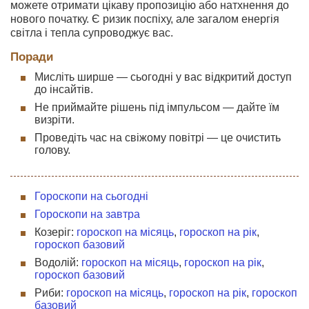
можете отримати цікаву пропозицію або натхнення до
нового початку. Є ризик поспіху, але загалом енергія
світла і тепла супроводжує вас.
Поради
Мисліть ширше — сьогодні у вас відкритий доступ
до інсайтів.
Не приймайте рішень під імпульсом — дайте їм
визріти.
Проведіть час на свіжому повітрі — це очистить
голову.
Гороскопи на сьогодні
Гороскопи на завтра
Козеріг:
гороскоп на місяць
,
гороскоп на рік
,
гороскоп базовий
Водолій:
гороскоп на місяць
,
гороскоп на рік
,
гороскоп базовий
Риби:
гороскоп на місяць
,
гороскоп на рік
,
гороскоп
базовий