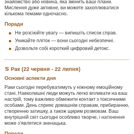
знайомство або новина, яка змінить ваші плани.
Мислення дуже активне, ви можете захоплюватися
кількома темами одночасно.
Поради
Не розсіюйте увагу — випишіть список справ.
Уникайте пліток — вони сьогодні небезпечні.
Дозвольте собі короткий цифровий детокс.
♋ Рак (22 червня - 22 липня)
Основні аспекти дня
Раки сьогодні перебуватимуть у ніжному емоційному
стані. Навколишні люди можуть легко впливати на ваш
настрій, тому важливо обмежити контакт з токсичними
особами. День сприяє домашнім справам, прибиранню,
створенню затишку, а також щирим розмовам. Ваш
внутрішній світ сьогодні особливо творче, і натхнення
може з’являтися зненацька.
Поради