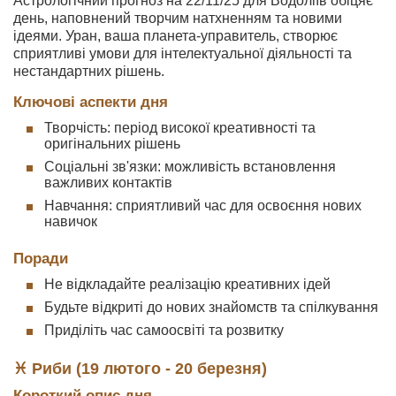
Астрологічний прогноз на 22/11/25 для Водоліїв обіцяє
день, наповнений творчим натхненням та новими
ідеями. Уран, ваша планета-управитель, створює
сприятливі умови для інтелектуальної діяльності та
нестандартних рішень.
Ключові аспекти дня
Творчість: період високої креативності та
оригінальних рішень
Соціальні зв'язки: можливість встановлення
важливих контактів
Навчання: сприятливий час для освоєння нових
навичок
Поради
Не відкладайте реалізацію креативних ідей
Будьте відкриті до нових знайомств та спілкування
Приділіть час самоосвіті та розвитку
♓ Риби (19 лютого - 20 березня)
Короткий опис дня