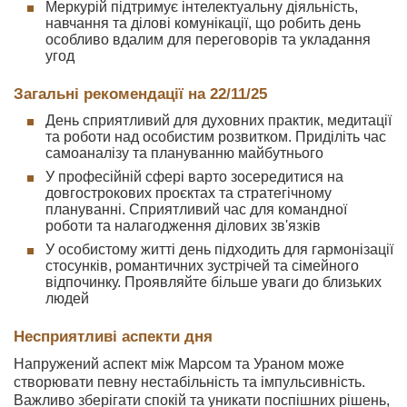
Меркурій підтримує інтелектуальну діяльність,
навчання та ділові комунікації, що робить день
особливо вдалим для переговорів та укладання
угод
Загальні рекомендації на 22/11/25
День сприятливий для духовних практик, медитації
та роботи над особистим розвитком. Приділіть час
самоаналізу та плануванню майбутнього
У професійній сфері варто зосередитися на
довгострокових проєктах та стратегічному
плануванні. Сприятливий час для командної
роботи та налагодження ділових зв'язків
У особистому житті день підходить для гармонізації
стосунків, романтичних зустрічей та сімейного
відпочинку. Проявляйте більше уваги до близьких
людей
Несприятливі аспекти дня
Напружений аспект між Марсом та Ураном може
створювати певну нестабільність та імпульсивність.
Важливо зберігати спокій та уникати поспішних рішень,