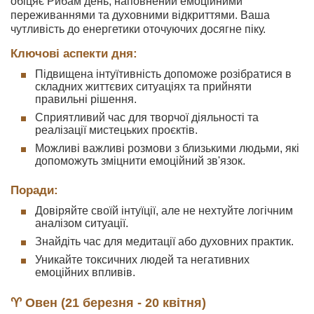
обіцяє Рибам день, наповнений емоційними
переживаннями та духовними відкриттями. Ваша
чутливість до енергетики оточуючих досягне піку.
Ключові аспекти дня:
Підвищена інтуїтивність допоможе розібратися в
складних життєвих ситуаціях та прийняти
правильні рішення.
Сприятливий час для творчої діяльності та
реалізації мистецьких проєктів.
Можливі важливі розмови з близькими людьми, які
допоможуть зміцнити емоційний зв'язок.
Поради:
Довіряйте своїй інтуїції, але не нехтуйте логічним
аналізом ситуації.
Знайдіть час для медитації або духовних практик.
Уникайте токсичних людей та негативних
емоційних впливів.
♈ Овен (21 березня - 20 квітня)