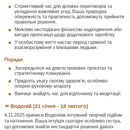
Сприятливий час для ділових переговорів та
укладання важливих угод. Ваша природна
обережність та практичність допоможуть прийняти
правильні рішення.
Можливі несподівані фінансові надходження або
вигідні пропозиції щодо додаткового заробітку.
У особистому житті настає період гармонії та
взаєморозуміння з близькими людьми.
Поради:
Зосередьтеся на довгострокових проєктах та
стратегічному плануванні.
Приділіть увагу своєму здоров'ю, особливо
опорно-руховому апарату.
Ввечері знайдіть час для відпочинку та медитації.
♒ Водолій (21 січня - 18 лютого)
4.11.2025 принесе Водоліям потужний творчий підйом
та натхнення. Ваша інтуїція сьогодні особливо гостра,
що допоможе знайти нестандартні рішення давніх