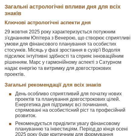
Загальні астрологічні впливи дня для всіх
знаків
Ключові астрологічні аспекти дня
29 жовтня 2025 року характеризується потужним
з'єднанням Юпітера з Венерою, що створює сприятливі
умови для фінансового планування та особистих
стосунків. Місяць у фазі зростання в сузір'ї Водолія
підсилює інтуїтивні здібності та сприяє інноваційним
рішенням. Марс у гармонійному аспекті з Сатурном
надає енергію та витримку для довгострокових
проектів.
Загальні рекомендації для всіх знаків
День особливо сприятливий для початку нових
проектів та планування довгострокових цілей.
Енергетика дня підтримує всі починання,
спрямовані на особистісний ріст та професійний
розвиток.
Рекомендується приділити увагу фінансовому
плануванню та інвестиціям. Період до кінця осені
2025 року буде критичним для формування