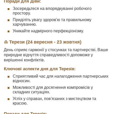
Поради для Діви:
Зосередьтеся на впорядкуванні робочого
простору.
Приділіть увагу здоров'ю та правильному
харчуванню.
Уникайте надмірного перфекціонізму.
♎ Терези (24 вересня - 23 жовтня)
День сприяє гармонії у стосунках та партнерстві. Ваше
природне відчуття справедливості допоможе у
вирішенні конфліктів.
Ключові аспекти дня для Терезів:
Сприятливий час для налагодження партнерських
відносин.
Можливості для досягнення компромісів у
складних ситуаціях.
Успіх у справах, пов'язаних з мистецтвом та
красою.
Поради для Терезів: