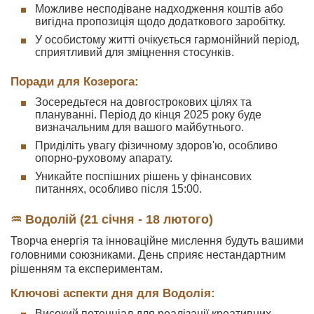
Можливе несподіване надходження коштів або
вигідна пропозиція щодо додаткового заробітку.
У особистому житті очікується гармонійний період,
сприятливий для зміцнення стосунків.
Поради для Козерога:
Зосередьтеся на довгострокових цілях та
плануванні. Період до кінця 2025 року буде
визначальним для вашого майбутнього.
Приділіть увагу фізичному здоров'ю, особливо
опорно-руховому апарату.
Уникайте поспішних рішень у фінансових
питаннях, особливо після 15:00.
♒ Водолій (21 січня - 18 лютого)
Творча енергія та інноваційне мислення будуть вашими
головними союзниками. День сприяє нестандартним
рішенням та експериментам.
Ключові аспекти дня для Водолія:
Високий потенціал для реалізації креативних