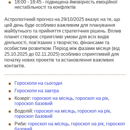
18:00 - 18:45 - підвищена ймовірність емоційної
нестабільності та конфліктів
Астрологічний прогноз на 29/10/2025 вказує на те, що
цей день буде особливо важливим для планування
майбутнього та прийняття стратегічних рішень. Вплив
планет створює сприятливі умови для всіх видів
діяльності, пов'язаних з творчістю, фінансами та
особистим розвитком. Період між фазами місяця (від
25.10.2025 до 02.11.2025) особливо сприятливий для
початку нових проектів та встановлення важливих
контактів.
Гороскопи на сьогодні
Гороскопи на завтра
Козеріг:
гороскоп на місяць
,
гороскоп на рік
,
гороскоп базовий
Водолій:
гороскоп на місяць
,
гороскоп на рік
,
гороскоп базовий
Риби:
гороскоп на місяць
,
гороскоп на рік
,
гороскоп
базовий