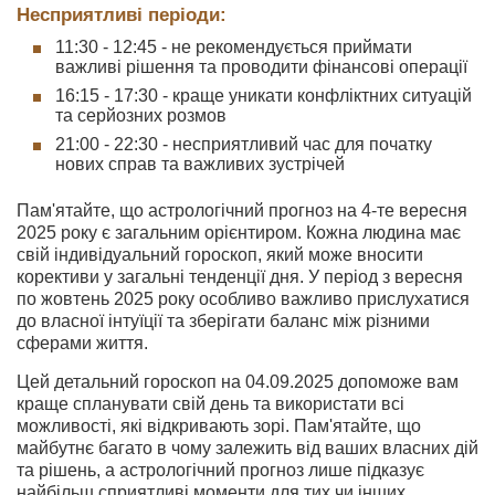
Несприятливі періоди:
11:30 - 12:45 - не рекомендується приймати
важливі рішення та проводити фінансові операції
16:15 - 17:30 - краще уникати конфліктних ситуацій
та серйозних розмов
21:00 - 22:30 - несприятливий час для початку
нових справ та важливих зустрічей
Пам'ятайте, що астрологічний прогноз на 4-те вересня
2025 року є загальним орієнтиром. Кожна людина має
свій індивідуальний гороскоп, який може вносити
корективи у загальні тенденції дня. У період з вересня
по жовтень 2025 року особливо важливо прислухатися
до власної інтуїції та зберігати баланс між різними
сферами життя.
Цей детальний гороскоп на 04.09.2025 допоможе вам
краще спланувати свій день та використати всі
можливості, які відкривають зорі. Пам'ятайте, що
майбутнє багато в чому залежить від ваших власних дій
та рішень, а астрологічний прогноз лише підказує
найбільш сприятливі моменти для тих чи інших