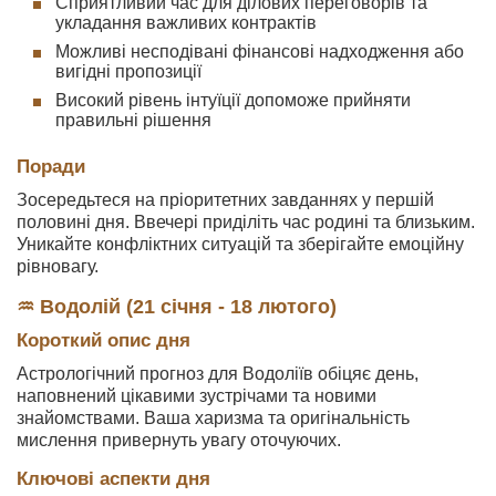
Сприятливий час для ділових переговорів та
укладання важливих контрактів
Можливі несподівані фінансові надходження або
вигідні пропозиції
Високий рівень інтуїції допоможе прийняти
правильні рішення
Поради
Зосередьтеся на пріоритетних завданнях у першій
половині дня. Ввечері приділіть час родині та близьким.
Уникайте конфліктних ситуацій та зберігайте емоційну
рівновагу.
♒ Водолій (21 січня - 18 лютого)
Короткий опис дня
Астрологічний прогноз для Водоліїв обіцяє день,
наповнений цікавими зустрічами та новими
знайомствами. Ваша харизма та оригінальність
мислення привернуть увагу оточуючих.
Ключові аспекти дня