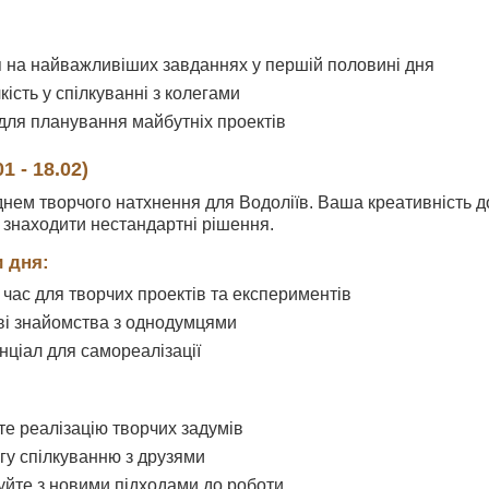
 на найважливіших завданнях у першій половині дня
кість у спілкуванні з колегами
 для планування майбутніх проектів
1 - 18.02)
днем творчого натхнення для Водоліїв. Ваша креативність д
та знаходити нестандартні рішення.
 дня:
час для творчих проектів та експериментів
ві знайомства з однодумцями
нціал для самореалізації
те реалізацію творчих задумів
агу спілкуванню з друзями
йте з новими підходами до роботи