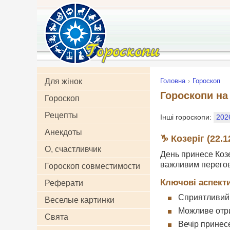
Для жінок
Головна
Гороскоп
Гороскопи на 
Гороскоп
Рецепты
Інші гороскопи:
202
Анекдоты
♑ Козеріг (22.12
О, счастливчик
День принесе Козе
важливим перегов
Гороскоп совместимости
Ключові аспекти
Реферати
Сприятливий 
Веселые картинки
Можливе отри
Свята
Вечір принес