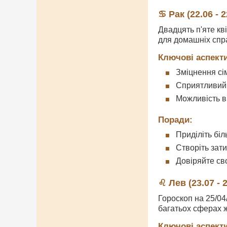
♋ Рак (22.06 - 2
Двадцять п'яте кв
для домашніх спра
Ключові аспекти
Зміцнення сім
Сприятливий
Можливість в
Поради:
Приділіть біл
Створіть зат
Довіряйте св
♌ Лев (23.07 - 2
Гороскоп на 25/04
багатьох сферах ж
Ключові аспекти