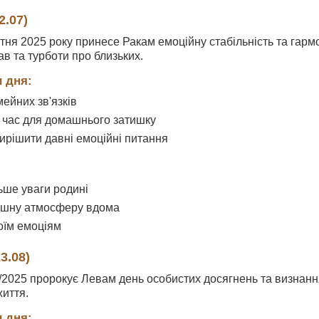
2.07)
ітня 2025 року принесе Ракам емоційну стабільність та гар
в та турботи про близьких.
 дня:
ейних зв'язків
 час для домашнього затишку
ирішити давні емоційні питання
ьше уваги родині
ишну атмосферу вдома
оїм емоціям
3.08)
/2025 пророкує Левам день особистих досягнень та визнанн
иття.
 дня: