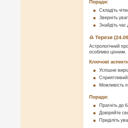
Поради:
Складіть чітк
Зверніть уваг
Знайдіть час
♎ Терези (24.09
Астрологічний про
особливо цінним.
Ключові аспекти
Успішне вирі
Сприятливий 
Можливість п
Поради:
Прагніть до 
Довіряйте св
Приділіть ув