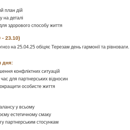
ий план дій
у на деталі
 для здорового способу життя
 - 23.10)
гноз на 25.04.25 обіцяє Терезам день гармонії та рівноваг
 дня:
шення конфліктних ситуацій
час для партнерських відносин
окращити особисте життя
балансу у всьому
оєму естетичному смаку
агу партнерським стосункам