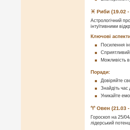
♓ Риби (19.02 -
Астрологічний про
інтуїтивними відк
Ключові аспекти
Посилення ін
Сприятливий 
Можливість в
Поради:
Довіряйте сво
Знайдіть час 
Уникайте ем
♈ Овен (21.03 -
Гороскоп на 25/04
лідерський потенц