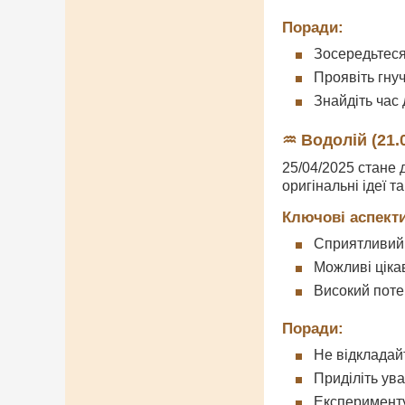
Поради:
Зосередьтеся
Проявіть гнуч
Знайдіть час
♒ Водолій (21.0
25/04/2025 стане 
оригінальні ідеї 
Ключові аспекти
Сприятливий 
Можливі ціка
Високий поте
Поради:
Не відкладай
Приділіть ув
Експерименту