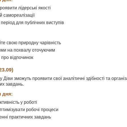
роявити лідерські якості
ій самореалізації
період для публічних виступів
те свою природну чарівність
ими на похвалу оточуючим
 про відпочинок
23.09)
ку Діви зможуть проявити свої аналітичні здібності та орган
их завдань.
 дня:
тивність у роботі
птимізувати робочі процеси
шенні практичних завдань