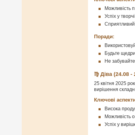
Можливість п
Успіх у творч
Сприятливий 
Поради:
Використовуй
Будьте щедр
Не забувайте
♍ Діва (24.08 - 
25 квітня 2025 ро
вирішення складн
Ключові аспекти
Висока продук
Можливість о
Успіх у вирі