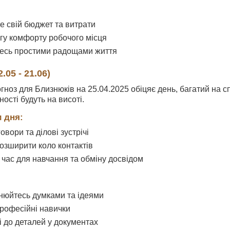
е свій бюджет та витрати
агу комфорту робочого місця
есь простими радощами життя
05 - 21.06)
гноз для Близнюків на 25.04.2025 обіцяє день, багатий на 
ності будуть на висоті.
 дня:
овори та ділові зустрічі
озширити коло контактів
час для навчання та обміну досвідом
нюйтесь думками та ідеями
рофесійні навички
і до деталей у документах