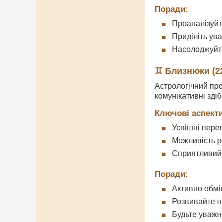
Поради:
Проаналізуйт
Приділіть ув
Насолоджуйт
♊ Близнюки (22.
Астрологічний про
комунікативні здіб
Ключові аспекти
Успішні перег
Можливість р
Сприятливий 
Поради:
Активно обмі
Розвивайте п
Будьте уважн