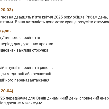
 20.03)
гноз на двадцять п'яте квітня 2025 року обіцяє Рибам ден
риттями. Ваша чутливість допоможе краще розуміти оточуюч
 дня:
туїтивного сприйняття
період для духовних практик
ідновити важливі стосунки
їй інтуїції в прийнятті рішень
для медитації або релаксації
оційного перенавантаження
 20.04)
/25 передбачає для Овнів динамічний день, сповнений енерг
іал досягне максимуму.