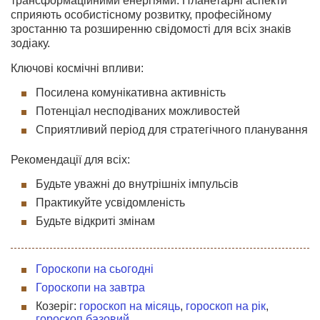
трансформаційними енергіями. Планетарні аспекти
сприяють особистісному розвитку, професійному
зростанню та розширенню свідомості для всіх знаків
зодіаку.
Ключові космічні впливи:
Посилена комунікативна активність
Потенціал несподіваних можливостей
Сприятливий період для стратегічного планування
Рекомендації для всіх:
Будьте уважні до внутрішніх імпульсів
Практикуйте усвідомленість
Будьте відкриті змінам
Гороскопи на сьогодні
Гороскопи на завтра
Козеріг:
гороскоп на місяць
,
гороскоп на рік
,
гороскоп базовий