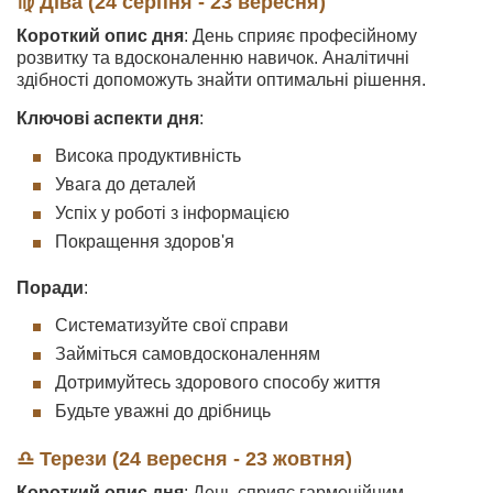
♍ Діва (24 серпня - 23 вересня)
Короткий опис дня
: День сприяє професійному
розвитку та вдосконаленню навичок. Аналітичні
здібності допоможуть знайти оптимальні рішення.
Ключові аспекти дня
:
Висока продуктивність
Увага до деталей
Успіх у роботі з інформацією
Покращення здоров'я
Поради
:
Систематизуйте свої справи
Займіться самовдосконаленням
Дотримуйтесь здорового способу життя
Будьте уважні до дрібниць
♎ Терези (24 вересня - 23 жовтня)
Короткий опис дня
: День сприяє гармонійним