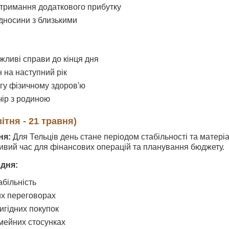
тримання додаткового прибутку
ідносини з близькими
жливі справи до кінця дня
 на наступний рік
агу фізичному здоров'ю
чір з родиною
ітня - 21 травня)
ня:
Для Тельців день стане періодом стабільності та матері
ивий час для фінансових операцій та планування бюджету.
 дня:
абільність
вих переговорах
игідних покупок
імейних стосунках