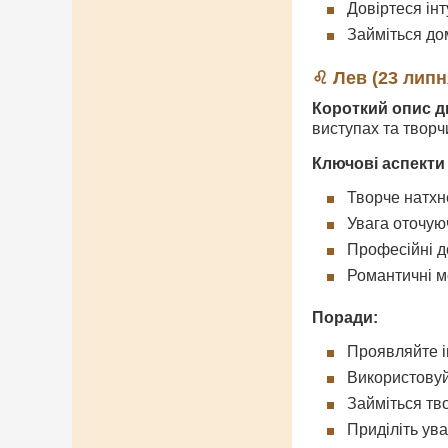
Довіртеся інту
Займіться д
♌ Лев (23 липн
Короткий опис д
виступах та творч
Ключові аспекти
Творче натх
Увага оточую
Професійні д
Романтичні м
Поради:
Проявляйте і
Використовуй
Займіться тв
Приділіть ув