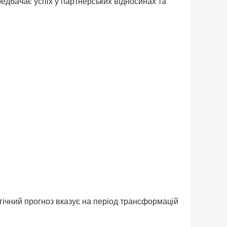
едбачає успіх у партнерських відносинах та
огічний прогноз вказує на період трансформацій