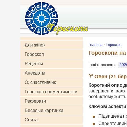
Для жінок
Головна
Гороскоп
Гороскопи на 
Гороскоп
Рецепты
Інші гороскопи:
202
Анекдоты
♈ Овен (21 бере
О, счастливчик
Короткий опис д
завершення важлив
Гороскоп совместимости
особистому житті.
Реферати
Ключові аспекти
Веселые картинки
Підвищена пр
Свята
Сприятливий 