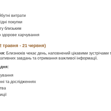
бутні витрати
ідні покупки
агу близьким
 здорове харчування
 травня - 21 червня)
ня:
Близнюків чекає день, наповнений цікавими зустрічами 
кативних завдань та отримання важливої інформації.
 дня:
кування
нні та дослідженнях
тва
иції