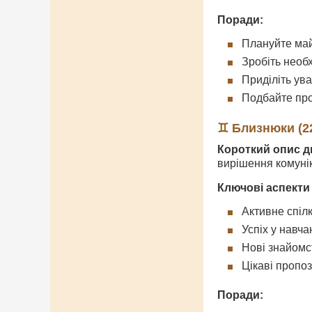
Поради:
Плануйте май
Зробіть необх
Приділіть ув
Подбайте про
♊ Близнюки (22
Короткий опис д
вирішення комуні
Ключові аспекти
Активне спіл
Успіх у навча
Нові знайомс
Цікаві пропоз
Поради: