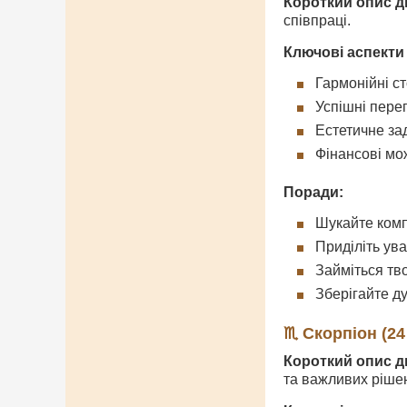
Короткий опис д
співпраці.
Ключові аспекти
Гармонійні с
Успішні пере
Естетичне з
Фінансові мо
Поради:
Шукайте комп
Приділіть ув
Займіться тв
Зберігайте д
♏ Скорпіон (24
Короткий опис д
та важливих ріше