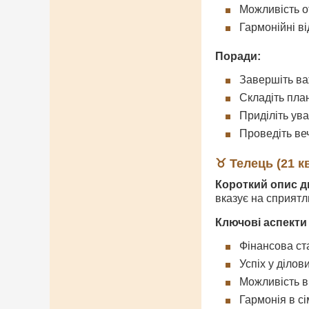
Можливість о
Гармонійні в
Поради:
Завершіть ва
Складіть план
Приділіть ув
Проведіть ве
♉ Телець (21 кв
Короткий опис д
вказує на сприятл
Ключові аспекти
Фінансова ст
Успіх у діло
Можливість в
Гармонія в с