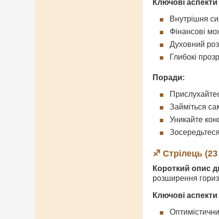
Ключові аспекти
Внутрішня с
Фінансові мо
Духовний роз
Глибокі проз
Поради:
Прислухайтеся
Займіться са
Уникайте кон
Зосередьтеся
♐ Стрілець (23
Короткий опис д
розширення гориз
Ключові аспекти
Оптимістични