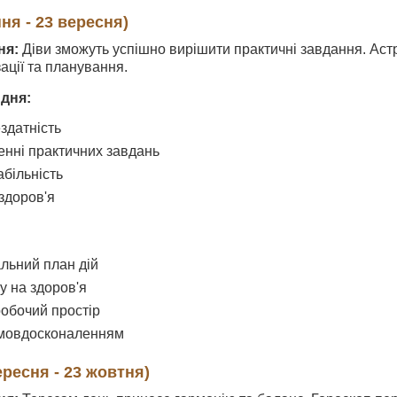
ня - 23 вересня)
ня:
Діви зможуть успішно вирішити практичні завдання. Аст
зації та планування.
 дня:
здатність
шенні практичних завдань
абільність
здоров'я
альний план дій
у на здоров'я
робочий простір
амовдосконаленням
ересня - 23 жовтня)