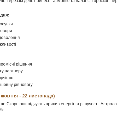
ня:
Терезам день принесе гармонію та баланс. Гороскоп пер
 дня:
тосунки
говори
адоволення
жливості
ромісні рішення
агу партнеру
орчістю
ушевну рівновагу
 жовтня - 22 листопада)
ня:
Скорпіони відчують прилив енергії та рішучості. Астрол
нь.