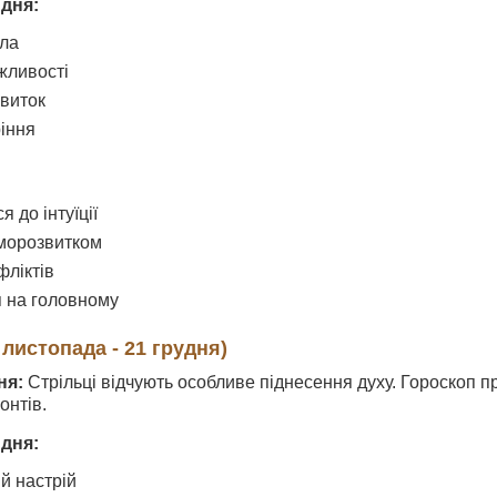
 дня:
ила
жливості
виток
ріння
 до інтуїції
морозвитком
фліктів
 на головному
 листопада - 21 грудня)
ня:
Стрільці відчують особливе піднесення духу. Гороскоп пр
онтів.
 дня:
й настрій