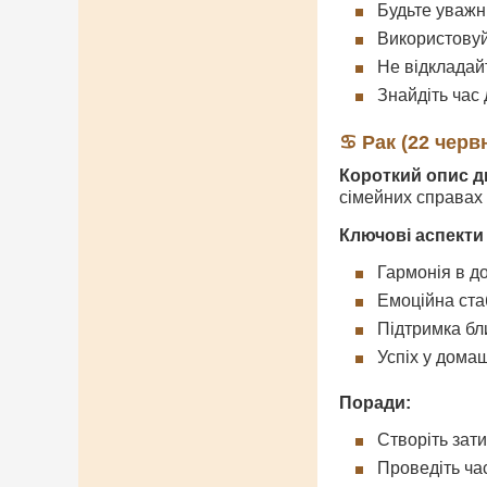
Будьте уважн
Використовуй
Не відкладай
Знайдіть час 
♋ Рак (22 черв
Короткий опис д
сімейних справах 
Ключові аспекти
Гармонія в д
Емоційна ста
Підтримка бл
Успіх у дома
Поради:
Створіть зат
Проведіть ча