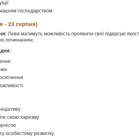
їції
омашнім господарством
я - 23 серпня)
ня:
Леви матимуть можливість проявити свої лідерські якості
их починаннях.
 дня:
нення
чих
осягнення
ожливості
ніціативу
те свою харизму
орчістю
агу особистому розвитку