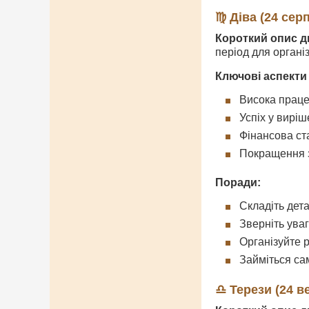
♍ Діва (24 серп
Короткий опис д
період для органі
Ключові аспекти
Висока праце
Успіх у вирі
Фінансова ст
Покращення 
Поради:
Складіть дет
Зверніть уваг
Організуйте 
Займіться с
♎ Терези (24 в