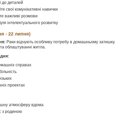
і до деталей
те свої комунікативні навички
те важливі розмови
для інтелектуального розвитку
ня - 22 липня)
ня:
Раки відчують особливу потребу в домашньому затишку. 
та облаштуванні житла.
 дня:
омашніх справах
більність
изьких
шніх проектах
ишну атмосферу вдома
с з родиною