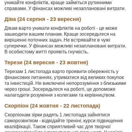
уникайте конфліктів, краще займіться рутинними
справами. У фінансах можливі незаплановані витрати.
Діва (24 серпня - 23 вересня)
Дівам варто уникати конфліктів на роботі - це може
зашкодити вашим планам. Краще зосередьтеся на
вирішенні поточних задач. Не встрявайте в чужі
суперечки. У фінансах можливі незаплановані витрати.
В особистому житті проявіть гнучкість.
Терези (24 вересня - 23 жовтня)
Терезам 1 листопада варто проявити обережність у
фінансових питаннях, утриматися від великих покупок
та інвестицій. Не виключені непорозуміння з близькими
через гроші. Зосередьтеся на роботі, це допоможе
налагодити розуміння з колегами та керівництвом.
Скорпіон (24 жовтня - 22 листопада)
Скорпіонам зірки радять 1 листопада зайнятися
саморозвитком - відвідайте тренінг, курси підвищення
кваліфікації. Також сприятливий час для творчої