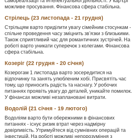
самореалізації та інтелектуальної діяльності. У кар'єрі
можливе просування. Фінансова сфера стабільна.
Стрілець (23 листопада - 21 грудня)
Стрільцям варто приділити увагу сімейним стосункам -
спільне проведення часу зміцнить зв'язки з близькими.
Також сприятливий час для романтичних зустрічей. На
роботі варто уникати суперечок з колегами. Фінансова
сфера стабільна.
Козеріг (22 грудня - 20 січня)
Козерогам 1 листопада варто зосередитися на
відпочинку та занять улюбленим хобі. Присвятіть час
тому, що приносить радість та наснагу. У робочих
питаннях проявіть увагу до деталей, уникайте помилок.
У фінансах можливі незаплановані витрати.
Водолій (21 січня - 19 лютого)
Водоліям варто бути обережними в фінансових
питаннях - існує ризик втрат через надмірну
довірливість. Утримуйтеся від сумнівних операцій та
інвестицій. На роботі можливі непорозуміння з