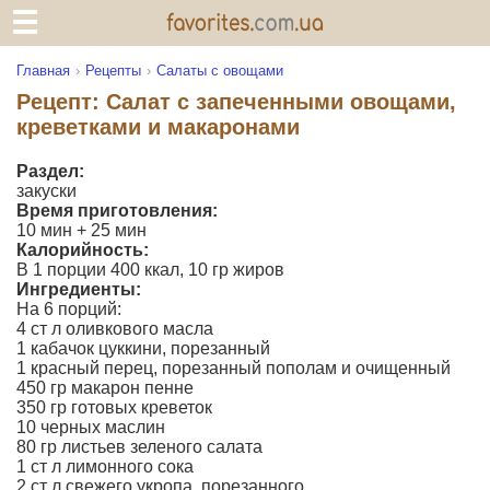
Главная
Рецепты
Салаты с овощами
Рецепт: Салат с запеченными овощами,
креветками и макаронами
Раздел:
закуски
Время приготовления:
10 мин + 25 мин
Калорийность:
В 1 порции 400 ккал, 10 гр жиров
Ингредиенты:
На 6 порций:
4 ст л оливкового масла
1 кабачок цуккини, порезанный
1 красный перец, порезанный пополам и очищенный
450 гр макарон пенне
350 гр готовых креветок
10 черных маслин
80 гр листьев зеленого салата
1 ст л лимонного сока
2 ст л свежего укропа, порезанного