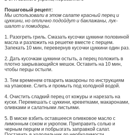
Пошаговый рецепт:
Мы использовали в этом салате красный перец и
цуккини, но отлично подойдут и баклажаны, лук-
шалот и помидоры.
1. Разогреть гриль. Смазать кусочки цуккини половиной
масла и разложить на решетке вместе с перцем.
Запекать 10 мин, перевернув кусочки цуккини один раз.
2. Дать кусочкам цуккини остыть, а перец положить в
плотно закрывающийся мешок. Оставить на 10 мин,
чтобы перцы остыли.
3. Тем временем отварить макароны по инструкциям
на упаковке. Слить и промыть под холодной водой.
4. Очистить сладкий перец от кожуры и нарезать на
куски. Перемешать с цуккини, креветками, макаронами,
оливками и салатными листьями.
5. В миске взбить оставшееся оливковое масло с
лимонным соком и укропом. Приправить солью и
черным перцем и побрызгать заправкой салат.
Поставить в холодильник до необходимости.