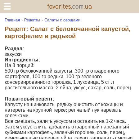
Главная
Рецепты
Салаты с овощами
Рецепт: Салат с белокочанной капустой,
картофелем и редькой
Раздел:
закуски
Ингредиенты:
На 8 порций:
500 гр белокочанной капусты, 300 гр отваренного
картофеля, 100 гр редьки, 100 гр зеленого
консервированного горошка, 1 луковица, 5 ст л
растительного масла, 2 яйца, уксус, сахар, соль, перец
Пошаговый рецепт:
Капусту нашинковать, редьку очистить от кожицы и
натереть на крупной терке; репчатый лук нарезать
колечками.
Все смешать, залить уксусом и оставить на 1-2 часа.
Затем уксус слить, добавить отваренный нарезанный
кубиками картофель, зеленый горошек, соль, перец,
измельченные вареные яйца, сахар, заправить смесью