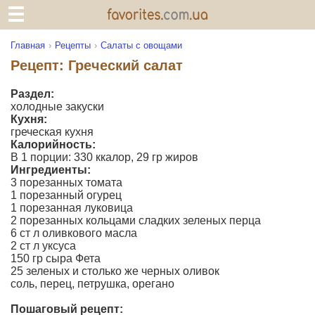
Главная
Рецепты
Салаты с овощами
Рецепт: Греческий салат
Раздел:
холодные закуски
Кухня:
греческая кухня
Калорийность:
В 1 порции: 330 ккалор, 29 гр жиров
Ингредиенты:
3 порезанных томата
1 порезанный огурец
1 порезанная луковица
2 порезанных кольцами сладких зеленых перца
6 ст л оливкового масла
2 ст л уксуса
150 гр сыра Фета
25 зеленых и столько же черных оливок
соль, перец, петрушка, орегано
Пошаговый рецепт: