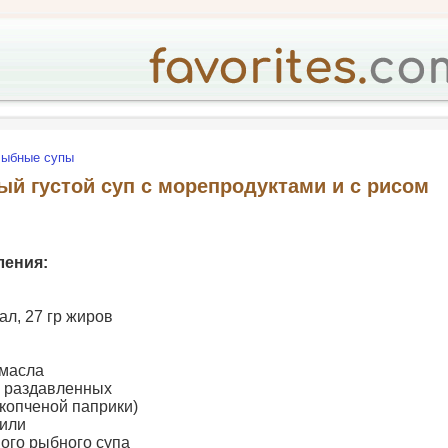
ыбные супы
ый густой суп с морепродуктами и с рисом
ления:
ал, 27 гр жиров
 масла
, раздавленных
(копченой паприки)
чили
вого рыбного супа