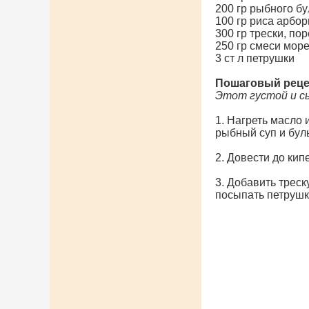
200 гр рыбного б
100 гр риса арбор
300 гр трески, по
250 гр смеси мор
3 ст л петрушки
Пошаговый реце
Этот густой и сы
1. Нагреть масло 
рыбный суп и бул
2. Довести до кип
3. Добавить треск
посыпать петрушк