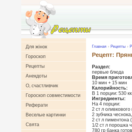
Для жінок
Главная
Рецепты
Р
Рецепт: Прян
Гороскоп
Рецепты
Раздел:
первые блюда
Анекдоты
Время приготов
10 мин + 15 мин
О, счастливчик
Калорийность:
В 1 порции: 530 кк
Гороскоп совместимости
Ингредиенты:
На 4 порции:
Реферати
2 ст л оливкового
2 зубчика чеснока
Веселые картинки
2 ст л пиментона 
Свята
1/2 ст л порошка 
780 гр банка гото