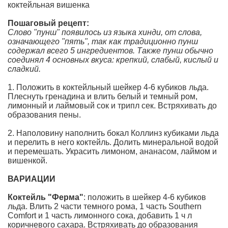
коктейльная вишенка
Пошаговый рецепт:
Слово "пунш" появилось из языка хинди, от слова,
означающего "пять", так как традиционно пунш
содержал всего 5 ингредиентов. Также пунш обычно
соединял 4 основных вкуса: крепкий, слабый, кислый и
сладкий.
1. Положить в коктейльный шейкер 4-6 кубиков льда.
Плеснуть гренадина и влить белый и темный ром,
лимонный и лаймовый сок и трипл сек. Встряхивать до
образования пены.
2. Наполовину наполнить бокал Коллинз кубиками льда
и перелить в него коктейль. Долить минеральной водой
и перемешать. Украсить лимоном, ананасом, лаймом и
вишенкой.
ВАРИАЦИИ
Коктейль "Ферма"
: положить в шейкер 4-6 кубиков
льда. Влить 2 части темного рома, 1 часть Southern
Comfort и 1 часть лимонного сока, добавить 1 ч л
коричневого сахара. Встряхивать до образования