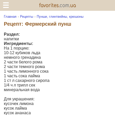
Главная
Рецепты
Пунши, глинтвейны, крюшоны
Рецепт: Фермерский пунш
Раздел:
напитки
Ингредиенты:
На 1 порцию:
10-12 кубиков льда
немного гренадина
2 части белого рома
2 части темного рома
1 часть лимонного сока
1 часть сока лайма
1 ст л сахарного сиропа
1/4 ч л трипл сек
минеральная вода
Для украшения:
кусочек лимона
кусок лайма
кусок ананаса