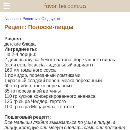
Главная
Рецепты
От двух лет
Рецепт: Полоски-пиццы
Раздел:
детские блюда
Ингредиенты:
На 2-4 порции:
2 длинных куска белого батона, порезанного вдоль
(если есть focaccia - идеальный вариант)
160 мл томатного соуса
1 помидор, порезанный ломтиками
1 красный сладкий перец, мелко порезанный
60 гр грибов, тонко порезанных
85 гр порезанной ветчины
110 гр кусков консервированного ананаса
125 гр сыра Чеддер, тертого
100 гр сыра Моцарелла, тертого
Пошаговый рецепт:
Все малыши любят вымазаться по уши в пицце, а
пиццу, которую они могут сделать сами они полюбят