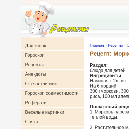
Для жінок
Главная
Рецепты
О
Рецепт: Морк
Гороскоп
Рецепты
Раздел:
блюда для детей
Анекдоты
Ингредиенты:
Начиная с 2х лет:
О, счастливчик
На 6 порций:
300 гморкови, 300
Гороскоп совместимости
риса, 100 мл апел
Реферати
Пошаговый реце
1. Морковь нареза
Веселые картинки
теплой воды.
Свята
2. Растительное м