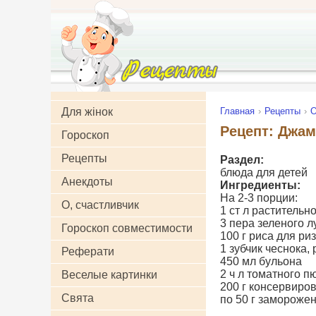
Для жінок
Главная
Рецепты
О
Рецепт: Джам
Гороскоп
Рецепты
Раздел:
блюда для детей
Анекдоты
Ингредиенты:
На 2-3 порции:
О, счастливчик
1 ст л растительн
3 пера зеленого л
Гороскоп совместимости
100 г риса для ри
1 зубчик чеснока,
Реферати
450 мл бульона
2 ч л томатного п
Веселые картинки
200 г консервиро
Свята
по 50 г замороже