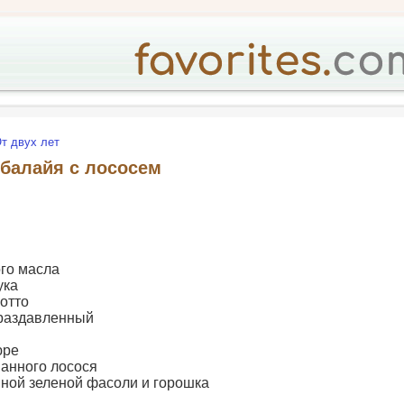
т двух лет
балайя с лососем
ого масла
ука
зотто
 раздавленный
юре
ванного лосося
нной зеленой фасоли и горошка