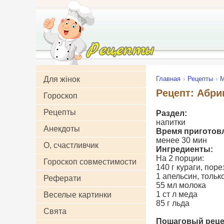
Для жінок
Главная
Рецепты
М
Рецепт: Абри
Гороскоп
Рецепты
Раздел:
напитки
Анекдоты
Время приготов
менее 30 мин
О, счастливчик
Ингредиенты:
На 2 порции:
Гороскоп совместимости
140 г кураги, пор
1 апельсин, тольк
Реферати
55 мл молока
1 ст л меда
Веселые картинки
85 г льда
Свята
Пошаговый реце