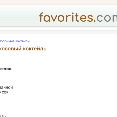
олочные коктейли
косовый коктейль
ления:
езанной
о сок
пт: