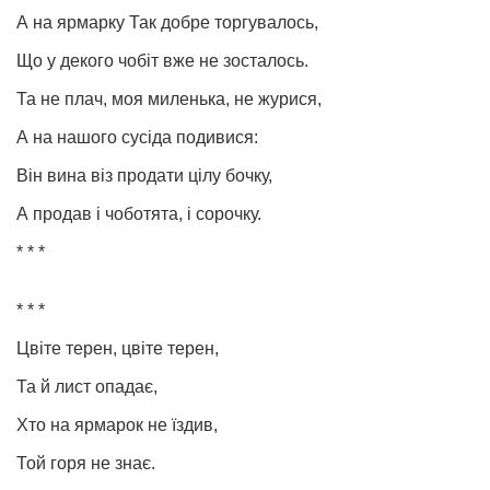
А на ярмарку Так добре торгувалось,
Що у декого чобіт вже не зосталось.
Та не плач, моя миленька, не журися,
А на нашого сусіда подивися:
Він вина віз продати цілу бочку,
А продав і чоботята, і сорочку.
* * *
* * *
Цвіте терен, цвіте терен,
Та й лист опадає,
Хто на ярмарок не їздив,
Той горя не знає.