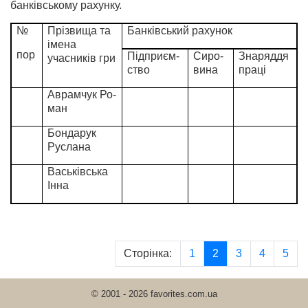
банківському рахунку.
№
Прізвища та
Банківський рахунок
імена
пор
Підприєм­
Сиро­
Знаряддя
учасників гри
ство
вина
праці
Аврамчук Ро­
ман
Бондарук
Рус­лана
Васьківська
Інна
Сторінка:
1
2
3
4
5
© 2001 - 2026 favorites.com.ua