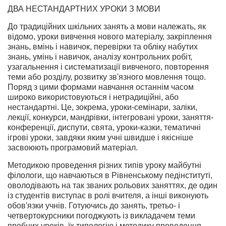
ДВА НЕСТАНДАРТНИХ УРОКИ З МОВИ
До традиційних шкільних занять а мови належать, як
відомо, уроки вивчення нового матеріалу, закріплення
знань, вмінь і нави­чок, перевірки та обліку набутих
знань, умінь і навичок, аналізу контрольних робіт,
узагальнення і системати­зації вивченого, повторення
теми або розділу, розвитку зв'язного мовлення тощо.
Поряд з цими формами навчання останнім часом
широко використовуються і нетрадиційні, або
нестандартні. Це, зокрема, уроки-семінари, заліки,
лекції, конкурси, мандрівки, інтегро­вані уроки, заняття-
конференції, диспути, свята, уроки-казки, тематичні
ігрові уроки, завдяки яким учні швидше і якісніше
засвоюють програмовий матеріал.
Методикою проведення різних типів уроку майбутні
філологи, що навчаються в Рівненському педінституті,
оволодівають на так званих рольових заняттях, де один
із студентів виступає в ролі вчителя, а інші виконують
обов'язки учнів. Готуючись до занять, третьо- і
четвертокурсники погоджують із викладачем теми
пробних уроків, їх типологію і методику проведення,