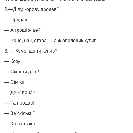
2.—Діду, корову продав?
— Продав.
— А гроші ж де?
— Воно, бач, стара... Та ж ополоник купив.
3. — Куме, що ти купив?
— Козу.
— Скільки дав?
— Сім кіп.
— Де ж вона?
— Та продав!
— За скільки?
— За п'ять кіп.