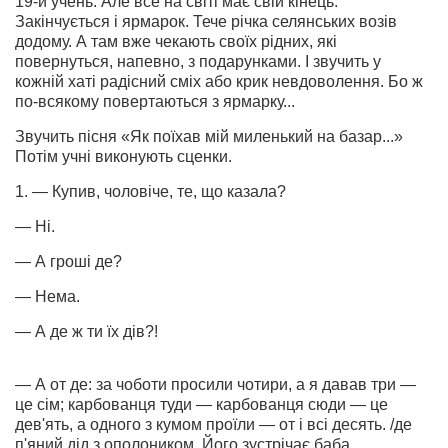
19-й учень. Але все на світі має свій кінець.
Закінчується і ярмарок. Тече річка селянських возів
додому. А там вже чекають своїх рідних, які
повернуться, напевно, з подарунками. І звучить у
кожній хаті радісний сміх або крик невдоволення. Бо ж
по-всякому повертаються з ярмарку...
Звучить пісня «Як поїхав мій миленький на базар...»
Потім учні виконують сценки.
1. — Купив, чоловіче, те, що казала?
— Ні.
— А гроші де?
— Нема.
— А де ж ти їх дів?!
— А от де: за чоботи просили чотири, а я давав три —
це сім; карбованця туди — карбованця сюди — це
дев'ять, а одного з кумом проїли — от і всі десять. /де
п'яний дід з ополоником. Його зустрічає баба.