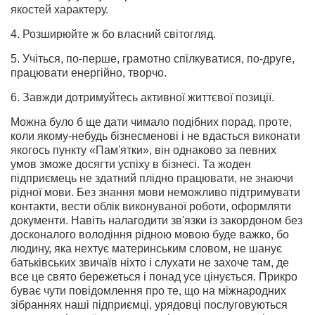
якостей характеру.
4. Розширюйте ж бо власний світогляд.
5. Учіться, по-перше, грамотно спілкуватися, по-друге,
працювати енергійно, творчо.
6. Завжди дотримуйтесь активної життєвої позиції.
Можна було б ще дати чимало подібних порад, проте,
коли якому-небудь бізнесменові і не вдасться виконати
якогось пункту «Пам'ятки», він однаково за певних
умов зможе досягти успіху в бізнесі. Та жоден
підприємець не здатний плідно працювати, не знаючи
рідної мови. Без знання мови неможливо підтримувати
контакти, вести облік виконуваної роботи, оформляти
документи. Навіть налагодити зв'язки із закордоном без
досконалого володіння рідною мовою буде важко, бо
людину, яка нехтує материнським словом, не шанує
батьківських звичаїв ніхто і слухати не захоче там, де
все це свято бережеться і понад усе цінується. Прикро
буває чути повідомлення про те, що на міжнародних
зібраннях наші підприємці, урядовці послуговуються