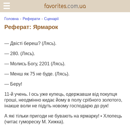
Головна
Реферати
Сценарії
Реферат: Ярмарок
— Двісті береш? (Лясь).
— 280. (Лясь).
— Молись Богу, 2201 (Лясь).
— Менш як 75 не буде. (Лясь).
— Беру!
11-й учень. І ось уже купець, одержавши від покупця
гроші, неодмінно кидає йому в полу срібного золотого,
інакше воли не підуть новому господарю до рук!
А які тільки пригоди не бувають на ярмарку! • Хлопець
(читає гумореску М. Хижка).