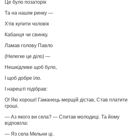
Це було позаторік
Та на нашім ринку —
Хтів купити чоловік
Кабанця чи свинку.
Ламав голову Павло
(Нелегке це діло) —
Нешкідливе щоб було,
І щоб добре їло.
І нарешті підібрав:
О! Які хороші! Гаманець мерщій дістав, Став платити
гроші.
— Аз якого ви села? — Спитав молодиці. Та йому
відповіла:
— Яз села Мельни ці.