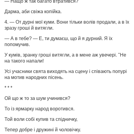
— Нащо ж так багато втратився?
Дарма, аби свіжа копійка.
4. — От дурні мої куми. Вони тільки волів продали, а в їх
зразу гроші й витягли.
— А в тебе? — Е, ти думаєш, що й я дурний. Я їх
попомучив.
У кумів, зранку гроші витягли, а в мене аж увечері. "Не
на такого напали!
Усі учасники свята виходять на сцену і співають попурі
на мотив народних пісень.
* * *
Ой що ж то за шум учинився?
То із ярмарку народ воротився.
Той воли собі купив та спідничку,
Тепер добре і дружині й чоловічку.