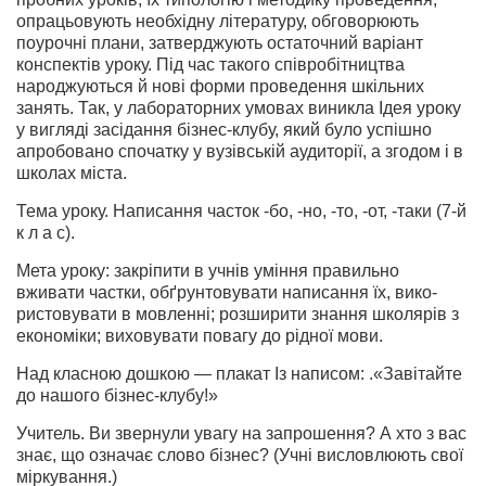
опрацьовують необхідну літературу, обговорюють
поурочні плани, затверджують остаточний варіант
конспектів уроку. Під час такого співробітництва
народжуються й нові форми проведення шкільних
занять. Так, у лабораторних умовах виникла Ідея уроку
у вигляді засідання бізнес-клубу, який було успішно
апробовано спочатку у вузівській аудиторії, а згодом і в
школах міста.
Тема уроку. Написання часток -бо, -но, -то, -от, -таки (7-й
к л а с).
Мета уроку: закріпити в учнів уміння правильно
вживати частки, обґрунтовувати написання їх, вико­
ристовувати в мовленні; розширити знання школярів з
економіки; виховувати повагу до рідної мови.
Над класною дошкою — плакат Із написом: .«За­вітайте
до нашого бізнес-клубу!»
Учитель. Ви звернули увагу на запрошення? А хто з вас
знає, що означає слово бізнес? (Учні висловлюють свої
міркування.)