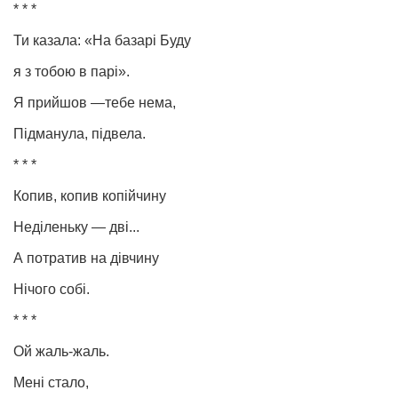
* * *
Ти казала: «На базарі Буду
я з тобою в парі».
Я прийшов —тебе нема,
Підманула, підвела.
* * *
Копив, копив копійчину
Неділеньку — дві...
А потратив на дівчину
Нічого собі.
* * *
Ой жаль-жаль.
Мені стало,