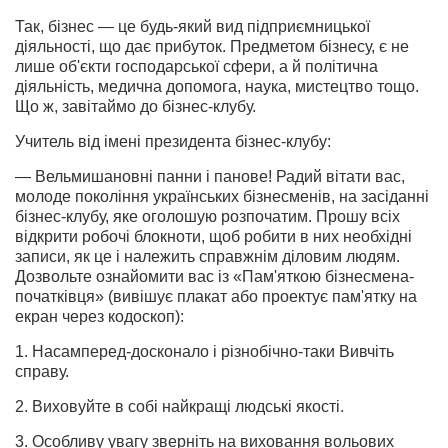
Так, бізнес — це будь-який вид підприємницької
діяльності, що дає прибуток. Предметом бізнесу, є не
лише об'єкти господарської сфери, а й політична
діяльність, медична допомога, наука, мистецтво тощо.
Що ж, завітаймо до бізнес-клубу.
Учитель від імені президента бізнес-клубу:
— Вельмишановні панни і панове! Радий вітати вас,
молоде покоління українських бізнесменів, на засіданні
бізнес-клубу, яке оголошую розпочатим. Прошу всіх
відкрити робочі блокноти, щоб робити в них необхідні
записи, як це і належить справжнім діловим людям.
Дозвольте ознайомити вас із «Пам'яткою бізнесмена-
початківця» (вивішує плакат або проектує пам'ятку на
екран через кодоскоп):
1. Насамперед-досконало і різнобічно-таки Вивчіть
спра­ву.
2. Виховуйте в собі найкращі людські якості.
3. Особливу увагу зверніть на виховання вольових