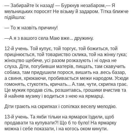
— Забирайте їх назад! — Буркнув незабаром,— Я
мельницьких поросят Не візьму й задаром. Тітка ближче
підійшла:
— То ж назвіть причину!
—А я з вашого села Маю вже... дружину.
12-й учень. Той купує, той торгує, той божиться, той
прицінюється, той товариство склика, той на жінку гука;
жіноцтво щебече, усі разом розказують і ні одна не
слуха. Діти, погубивши матерів, пищать, там скавучить
собака, там придушили порося, вишить на .весь базар,
а свиня, хрюкаючи, пробивається межи народом. Усюди
гомонять, стукотять, кричать... А.там, чути, скрипка грає.
Це мужик продав сіль, розшитавсь, грошики вчистив та
й найняв музику і водиться з нею на ярмарці.
Діти грають на скрипках і сопілках веселу мелодію.
13-й учень. Та якби тільки на ярмарок їздили, щоб
продавати та купувати?! Що б то було! На ярмар­ку
можна і себе показати, і на когось оком кинути.