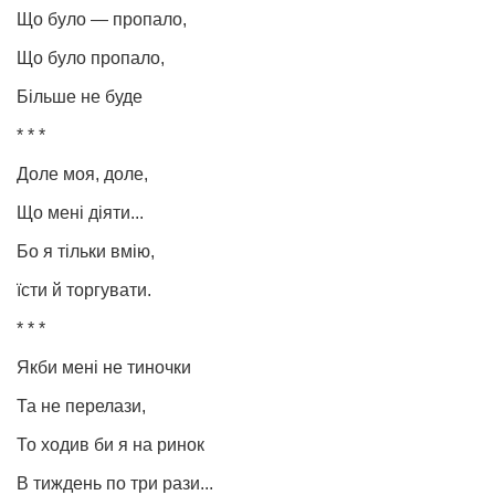
Що було — пропало,
Що було пропало,
Більше не буде
* * *
Доле моя, доле,
Що мені діяти...
Бо я тільки вмію,
їсти й торгувати.
* * *
Якби мені не тиночки
Та не перелази,
То ходив би я на ринок
В тиждень по три рази...