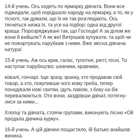
14-й учень. Ось ходять по ярмарку дівчата. Вони все
піджидали, щоб порідшало народу на ярмарку, а то, як у
тісноті, так думали, що їх не так розглядають. Ось
тягнеться низка їх, та усе на підбор: одна від другої
краща. Порозряджувані так, що Господи! А за ділом же
вони й вийшли? А як же! Витрішків купувати, та щоб чи
не пожартувать парубкам з ними. Вже звісна дівчача
натура!
15-й учень. Аж ось крик, галас, тупотня, регіт, пісні. То
наступає парубоцтво: шевчики, кравчики,
ковалі, гончарі. Іще зразу, зранку, хто продавав свій
товар, а хто, покупивши чого кому треба, тепер
понадівали нові свитки, ідуть лавою, з боку на бік
перевалюються. Ото вони, заздрівши дівчат, потягну­
лися за ними...
Хлопці та дівчата, стоячи групами, виконують пісню «Ой
продала дівчина курку».
16-й учень. А цій дівчині пощастило, їй батько знайшов
жениха.