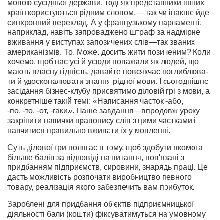
мовою сусідньої держави, тоді як представники інших
країн користуються рідним словом,— так чи інакше йде
синхронний переклад. А у французькому парламенті,
наприклад, навіть запроваджено штраф за надмірне
вживання у виступах запозичених слів—так званих
американізмів. То, Може, досить жити позиченим? Коли
хочемо, щоб нас усі й усюди поважали як людей, що
мають власну гідність, давайте повсякчас поглиблюва­
ти й удосконалювати знання рідної мови. І сьогоднішнє
засідання бізнес-клубу присвятимо діловій грі з мови, а
конкретніше такій темі: «Написання часток -або,
-по, -то, -от, -гаки». Наше завдання—впродовж уроку
закріпити навички правопису слів з цими частками і
навчитися правильно вживати їх у мовленні.
Суть ділової гри полягає в тому, щоб здобути якомога
більше балів за відповіді на питання, пов'язані з
придбанням підприємств, сировини, знарядь праці. Це
дасть можливість розпочати виробництво певного
товару, реалізація якого забезпечить вам прибуток.
Зароблені для придбання об'єктів підприємницької
діяльності бали (кошти) фіксуватимуться на умовному