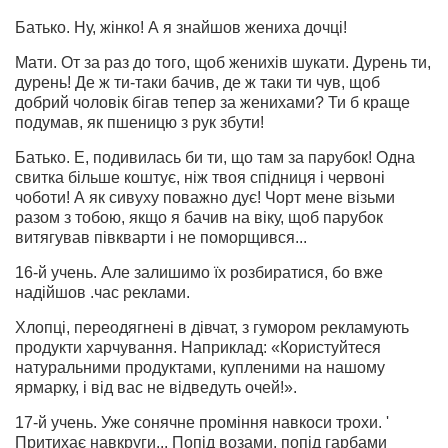
Батько. Ну, жінко! А я знайшов жениха дочці!
Мати. От за раз до того, щоб женихів шукати. Дурень ти,
дурень! Де ж ти-таки бачив, де ж таки ти чув, щоб
добрий чоловік бігав тепер за женихами? Ти б краще
подумав, як пшеницю з рук збути!
Батько. Е, подивилась би ти, що там за парубок! Одна
свитка більше коштує, ніж твоя спідниця і червоні
чоботи! А як сивуху поважно дує! Чорт мене візьми
разом з тобою, якщо я бачив на віку, щоб парубок
витягував півкварти і не поморщився...
16-й учень. Але залишимо їх розбиратися, бо вже
надійшов .час реклами.
Хлопці, переодягнені в дівчат, з гумором рекламу­ють
продукти харчування. Наприклад: «Користуйтеся
натуральними продуктами, купленими на нашому
ярмарку, і від вас не відведуть очей!».
17-й учень. Уже сонячне проміння навкоси трохи. '
Притихає навкруги... Попід возами, попід гарбами