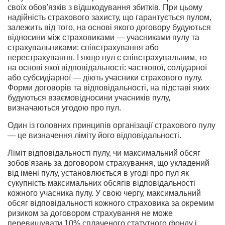
своїх обов'язків з відшкодування збитків. При цьому
надійність страхового захисту, що гарантується пулом,
залежить від того, на основі якого договору будуються
відносини між страховиками — учасниками пулу та
страхувальниками: співстрахування або
перестрахування. І якщо пул є співстрахувальним, то
на основі якої відповідальності: часткової, солідарної
або субсидіарної — діють учасники страхового пулу.
Форми договорів та відповідальності, на підставі яких
будуються взаємовідносини учасників пулу,
визначаються угодою про пул.
Один із головних принципів організації страхового пулу
— це визначення ліміту його відповідальності.
Ліміт відповідальності пулу, чи максимальний обсяг
зобов'язань за договором страхування, що укладений
від імені пулу, установлюється в угоді про пул як
сукупність максимальних обсягів відповідальності
кожного учасника пулу. У свою чергу, максимальний
обсяг відповідальності кожного страховика за окремим
ризиком за договором страхування не може
перевищувати 10% сплаченого статутного фонду і