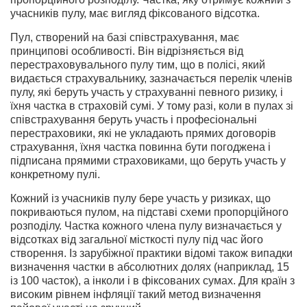
учасників пулу, має вигляд фіксованого відсотка.
Пул, створений на базі співстрахування, має
принципові особливості. Він відрізняється від
перестраховувального пулу тим, що в полісі, який
видається страхувальнику, зазначається перелік членів
пулу, які беруть участь у страхуванні певного ризику, і
їхня частка в страховій сумі. У тому разі, коли в пулах зі
співстрахування беруть участь і професіональні
перестраховики, які не укладають прямих договорів
страхування, їхня частка повинна бути погоджена і
підписана прямими страховиками, що беруть участь у
конкретному пулі.
Кожний із учасників пулу бере участь у ризиках, що
покриваються пулом, на підставі схеми пропорційного
розподілу. Частка кожного члена пулу визначається у
відсотках від загальної місткості пулу під час його
створення. Із зарубіжної практики відомі також випадки
визначення частки в абсолютних долях (наприклад, 15
із 100 часток), а інколи і в фіксованих сумах. Для країн з
високим рівнем інфляції такий метод визначення