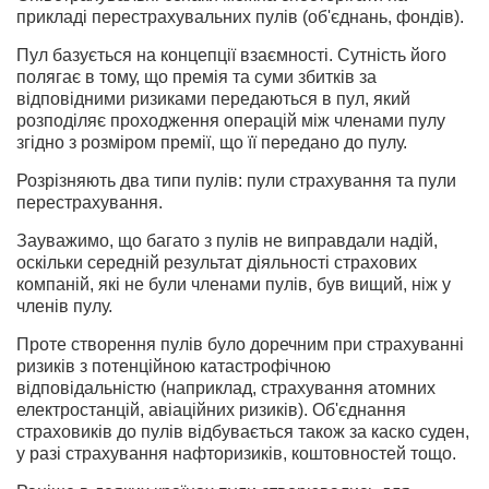
прикладі перестрахувальних пулів (об'єднань, фондів).
Пул базується на концепції взаємності. Сутність його
полягає в тому, що премія та суми збитків за
відповідними ризиками передаються в пул, який
розподіляє проходження операцій між членами пулу
згідно з розміром премії, що її передано до пулу.
Розрізняють два типи пулів: пули страхування та пули
перестрахування.
Зауважимо, що багато з пулів не виправдали надій,
оскільки середній результат діяльності страхових
компаній, які не були членами пулів, був вищий, ніж у
членів пулу.
Проте створення пулів було доречним при страхуванні
ризиків з потенційною катастрофічною
відповідальністю (наприклад, страхування атомних
електростанцій, авіаційних ризиків). Об'єднання
страховиків до пулів відбувається також за каско суден,
у разі страхування нафторизиків, коштовностей тощо.