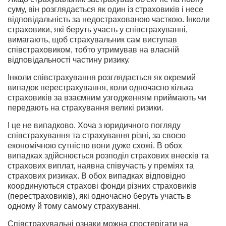
суму, він розглядається як один із страховиків і несе
відповідальність за недострахованою часткою. Інколи
страховики, які беруть участь у співстрахуванні,
вимагають, щоб страхувальник сам виступав
співстраховиком, тобто утримував на власній
відповідальності частину ризику.
Інколи співстрахування розглядається як окремий
випадок перестрахування, коли одночасно кілька
страховиків за взаємним узгодженням приймають чи
передають на страхування великі ризики.
І це не випадково. Хоча з юридичного погляду
співстрахування та страхування різні, за своєю
економічною сутністю вони дуже схожі. В обох
випадках здійснюється розподіл страхових внесків та
страхових виплат, наявна співучасть у преміях та
страхових ризиках. В обох випадках відповідно
координуються страхові фонди різних страховиків
(перестраховиків), які одночасно беруть участь в
одному й тому самому страхуванні.
Співстрахувальні ознаки можна спостерігати на