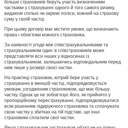
більше страховиків беруть участь визначеними
частками у страхуванні одного й того самого ризику,
видаючи спільні чи окремі поліси, кожний на страхову
суму у своїй частці.
При цьому договір має містити умови, що визначають
права і обов'язки кожного страховика.
За наявності угоди між співстрахувальниками та
страхувальником один зі співстраховиків може
представляти всіх інших у відносинах із
страхувальником, залишаючись відповідальним перед
ним лише у розмірі своєї частки.
На практиці страховик, котрий бере участь у
страхуванні в меншій частці, підпорядковується
умовам, узгодженим страховиком, що має більшу
частку. Однак це не зобов'язує його, як прийнято у
пропорційному перестрахуванні, підпорядковуватися
всім рішенням лідируючого страховика та сплачувати
свою частку у збитках на тій підставі, що інші
страховики сплатили свої частки.
Якщо страхувальник застрахував об'єкт не на повну