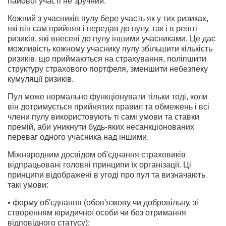
пайової участі не зручний.
Кожний з учасників пулу бере участь як у тих ризиках,
які він сам прийняв і передав до пулу, так і в решті
ризиків, які внесені до пулу іншими учасниками. Це дає
можливість кожному учаснику пулу збільшити кількість
ризиків, що приймаються на страхування, поліпшити
структуру страхового портфеля, зменшити небезпеку
кумуляції ризиків.
Пул може нормально функціонувати тільки тоді, коли
він дотримується прийнятих правил та обмежень і всі
члени пулу використовують ті самі умови та ставки
премій, аби уникнути будь-яких несанкціонованих
переваг одного учасника над іншими.
Міжнародним досвідом об'єднання страховиків
відпрацьовані головні принципи їх організації. Ці
принципи відображені в угоді про пул та визначають
такі умови:
• форму об'єднання (обов'язкову чи добровільну, зі
створенням юридичної особи чи без отримання
відповідного статусу);