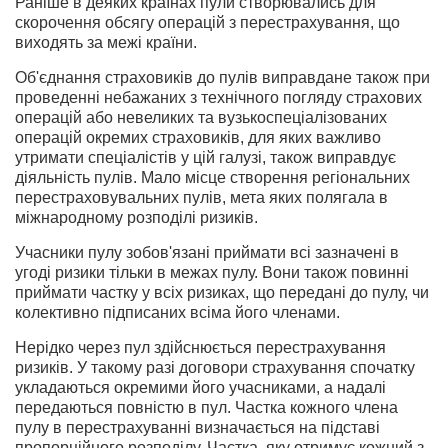
Раніше в деяких країнах пули створювались для
скорочення обсягу операцій з перестрахування, що
виходять за межі країни.
Об'єднання страховиків до пулів виправдане також при
проведенні небажаних з технічного погляду страхових
операцій або невеликих та вузькоспеціалізованих
операцій окремих страховиків, для яких важливо
утримати спеціалістів у цій галузі, також виправдує
діяльність пулів. Мало місце створення регіональних
перестраховувальних пулів, мета яких полягала в
міжнародному розподілі ризиків.
Учасники пулу зобов'язані приймати всі зазначені в
угоді ризики тільки в межах пулу. Вони також повинні
приймати частку у всіх ризиках, що передані до пулу, чи
колективно підписаних всіма його членами.
Нерідко через пул здійснюється перестрахування
ризиків. У такому разі договори страхування спочатку
укладаються окремими його учасниками, а надалі
передаються повністю в пул. Частка кожного члена
пулу в перестрахуванні визначається на підставі
пропорційного розподілу. Частка, яку отримує кожний з