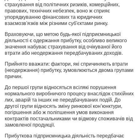
страхування від політичних ризиків, комерційних,
правових, технічних небезпек, воно ж сприяє
упорядкуванню фінансових та юридичних
взаємозв'язків між різними суб'єктами ринку.
Враховуючи, що метою будь-якої підприємницької
діяльності є одержання прибутку, особливо великого
значення набуває страхування від очікуваної його
втрати або неодержання передбачуваних доходів.
Прийнято вважати: фактори, які спричиняють втрати
(неодержання) прибутку, зумовлюються двома групами
причин.
До першої групи відносяться всілякі порушення
нормального виробничого процесу внаслідок стихійних
лих, аварій та інших не передбачуваних подій. До
другої групи відносять зміну ринкової кон’юнктури,
погіршення або ж поліпшення умов виконання
контрактів постачальниками чи відмову споживачів від
замовленої продукції.
Прибуткова підприємницька діяльність передбачає