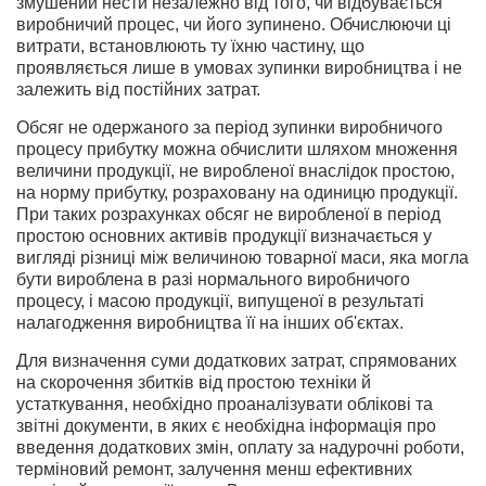
змушений нести незалежно від того, чи відбувається
виробничий процес, чи його зупинено. Обчислюючи ці
витрати, встановлюють ту їхню частину, що
проявляється лише в умовах зупинки виробництва і не
залежить від постійних затрат.
Обсяг не одержаного за період зупинки виробничого
процесу прибутку можна обчислити шляхом множення
величини продукції, не виробленої внаслідок простою,
на норму прибутку, розраховану на одиницю продукції.
При таких розрахунках обсяг не виробленої в період
простою основних активів продукції визначається у
вигляді різниці між величиною товарної маси, яка могла
бути вироблена в разі нормального виробничого
процесу, і масою продукції, випущеної в результаті
налагодження виробництва її на інших об'єктах.
Для визначення суми додаткових затрат, спрямованих
на скорочення збитків від простою техніки й
устаткування, необхідно проаналізувати облікові та
звітні документи, в яких є необхідна інформація про
введення додаткових змін, оплату за надурочні роботи,
терміновий ремонт, залучення менш ефективних