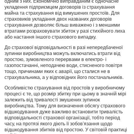
одним з них. Економічно виправданим є одночасне
укладення підприємцем договорів із страхування
майна та страхування від вимушених простоїв. Для
страховиків укладання двох названих договорів
страхування дозволяє більш виважено і з меншими
втратами розраховувати збиток у разі стихійного лиха
або настання іншого страхового випадку.
До страхової відповідальності в разі непередбаченої
зупинки виробництва можуть включатись втрати від
простою, зумовленого перервами в електро- і
газопостачанні, неподачею води, стисненого повітря
тощо, причинами яких є аварії, що сталися не в
страхувальника, а у відповідних його постачальників.
Особливістю страхування від простоїв у виробничому
процесі є те, що розмір збитку при цьому в значній мірі
залежить від тривалості змушених зупинок
виробництва. Тому для визначення обсягу страхового
відшкодування дуже важливо встановити тривалість
відповідальності страхової організації, тобто період
часу, на протязі якого діють її зобов'язання щодо
відшкодування збитків від простою. У світовій практиці