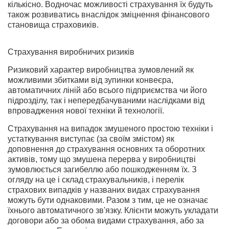
кількісно. Водночас можливості страхування їх будуть
також розвиватись внаслідок зміцнення фінансового
становища страховиків.
Страхування виробничих ризиків
Ризиковий характер виробництва зумовлений як
можливими збитками від зупинки конвеєра,
автоматичних ліній або всього підприємства чи його
підрозділу, так і непередбачуваними наслідками від
впровадження нової техніки й технології.
Страхування на випадок змушеного простою техніки і
устаткування виступає (за своїм змістом) як
доповнення до страхування основних та оборотних
активів, тому що змушена перерва у виробництві
зумовлюється загибеллю або пошкодженням їх. З
огляду на це і склад страхувальників, і перелік
страхових випадків у названих видах страхування
можуть бути однаковими. Разом з тим, це не означає
їхнього автоматичного зв'язку. Клієнти можуть укладати
договори або за обома видами страхування, або за