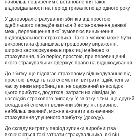
найбільш поширеним є встановлення такої
відповідальності на період тривалістю до одного року.
У договорах страхування збитків від простою
здебільшого передбачається й встановлення деякої
межі, перевищення якої зумовлює виникнення
відповідальності страховика. Такою межею може бути
використана франшиза в грошовому вираженні,
широко застосовувана в практиці майнового
страхування, або період простою, при перевищенні
якого страхувальник одержує право на відшкодування.
До збитку, що підлягає страховому відшкодуванню від
простою, входять такі елементи: витрати, здійснені за
час зупинки виробництва, не одержаний внаслідок
цього прибуток, додаткові затрати на ліквідацію
наслідків страхового випадку. У зв'язку з тим, що другий
складовий елемент величини збитку, як правило,
найбільш значний, можна вживати визначення
страхування упущеного прибутку (доходу).
До складу витрат у період зупинки виробництва
включаються такі затрати страхувальника, які він