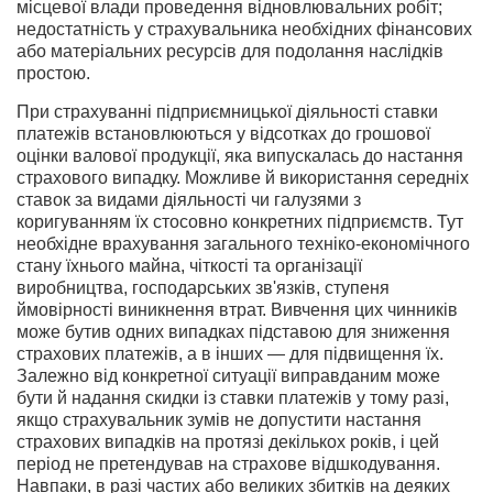
місцевої влади проведення відновлювальних робіт;
недостатність у страхувальника необхідних фінансових
або матеріальних ресурсів для подолання наслідків
простою.
При страхуванні підприємницької діяльності ставки
платежів встановлюються у відсотках до грошової
оцінки валової продукції, яка випускалась до настання
страхового випадку. Можливе й використання середніх
ставок за видами діяльності чи галузями з
коригуванням їх стосовно конкретних підприємств. Тут
необхідне врахування загального техніко-економічного
стану їхнього майна, чіткості та організації
виробництва, господарських зв'язків, ступеня
ймовірності виникнення втрат. Вивчення цих чинників
може бутив одних випадках підставою для зниження
страхових платежів, а в інших — для підвищення їх.
Залежно від конкретної ситуації виправданим може
бути й надання скидки із ставки платежів у тому разі,
якщо страхувальник зумів не допустити настання
страхових випадків на протязі декількох років, і цей
період не претендував на страхове відшкодування.
Навпаки, в разі частих або великих збитків на деяких