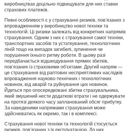
виробництвах доцільно підвищувати для них ставки
страхових платежів.
Певні особливості є у страхуванні ризиків, пов'язаних з
впровадженням у виробництво нової техніки та
технологій. Ці ризики залежать від конкретних напрямів
страхування. Одним з них є страхування самої техніки,
транспортних засобів та устаткування, технологічних
ліній тощо на випадок загибелі, зупинення чи
порушення їхнього ритму роботи. В цьому разі
передбачається відшкодування прямих збитків,
пов'язаних із страховими об'єктами. Другий напрям —
це страхування від раптових несприятливих наслідків
впровадження науково-технічних і технологічних
новинок, від аварій та руйнування цих новинок.
Йдеться про опосередковані збитки страхувальника,
який змушений нести додаткові втрати і не одержувати
на протязі деякого часу запланований обсяг прибутку.
За наведеними напрямами страхування може
здійснюватись як окремо, так і в комплексі.
Страхування нової техніки та технологій стосується
ризиків, пов'язаних з їх експлуатацією. До них