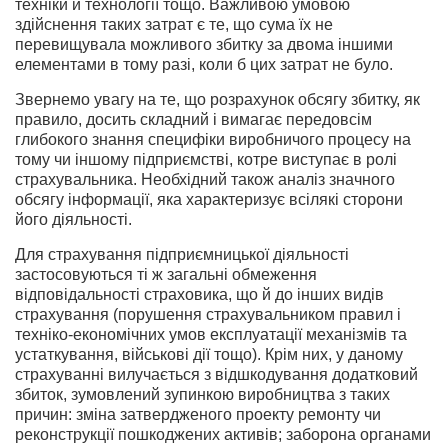
техніки й технології тощо. Важливою умовою
здійснення таких затрат є те, що сума їх не
перевищувала можливого збитку за двома іншими
елементами в тому разі, коли б цих затрат не було.
Звернемо увагу на те, що розрахунок обсягу збитку, як
правило, досить складний і вимагає передовсім
глибокого знання специфіки виробничого процесу на
тому чи іншому підприємстві, котре виступає в ролі
страхувальника. Необхідний також аналіз значного
обсягу інформації, яка характеризує всілякі сторони
його діяльності.
Для страхування підприємницької діяльності
застосовуються ті ж загальні обмеження
відповідальності страховика, що й до інших видів
страхування (порушення страхувальником правил і
техніко-економічних умов експлуатації механізмів та
устаткування, військові дії тощо). Крім них, у даному
страхуванні вилучається з відшкодування додатковий
збиток, зумовлений зупинкою виробництва з таких
причин: зміна затвердженого проекту ремонту чи
реконструкції пошкоджених активів; заборона органами