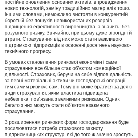
постійне оновлення основних активів, впровадження
нових технологій, заміну традиційних матеріалів тощо.
Іншими словами, неможливо вистояти в конкурентній
боротьбі без пошуків невикористаних резервів
підвищення ефективності виробництва, а значить, без
розумного ризику. Звичайно, при цьому дуже вірогідні й
втрати. Страхування від них може стати важливою
підтримкою підприємців в освоєнні досягнень науково-
технічного прогресу.
В умовах становлення ринкової економіки і саме
страхування все більше стає об’єктом комерційної
діяльності. Страховик, беручи на себе відповідальність
за певні матеріальні активи чи господарські операції,
тим самим ризикує сам. Тому він може братися за деякі
види страхування, яким властива підвищена
небезпека, пов’язана з великими ризиками. Однак
багато з них можуть стати об’єктом взаємного
страхування.
З розширенням ринкових форм господарювання буде
посилюватися потреба страхового захисту
підприємницьких структур, які до того ж значно зростуть