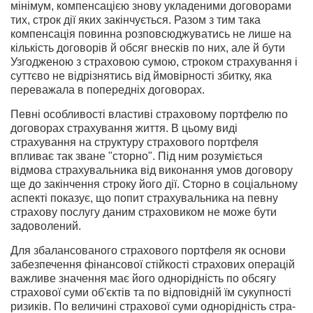
мінімум, компенсацією знову укладеними договорами
тих, строк дії яких закінчується. Разом з тим така
компенсація повинна розповсюджуватись не лише на
кількість договорів й обсяг внесків по них, але й бути
Узгодженою з страховою сумою, строком страхування і
суттєво не відрізнятись від ймовірності збитку, яка
переважала в попередніх договорах.
Певні особливості властиві страховому портфелю по
договорах страхування життя. В цьому виді
страхування на структуру страхового портфеля
впливає так зване "сторно". Під ним розуміється
відмова страхувальника від виконання умов договору
ще до закінчення строку його дії. Сторно в соціальному
аспекті показує, що попит страхувальника на певну
страхову послугу даним стра­ховиком не може бути
задоволений.
Для збалансованого страхового портфеля як основи
забезпечення фінансової стійкості страхових операцій
важливе значення має його однорідність по обсягу
стра­хової суми об'єктів та по відповідній їм сукупності
ризиків. По величині страхової суми однорідність стра­