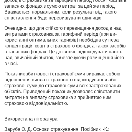
доходів страховика за тарифний період і обсяг коштів в
запасних фондах з сумою витрат за цей же період
Вважається нормальним, коли результат від такого
співставлення буде перевищувати одиницю.
Очевидно, що для стійкого перевищення доходів над
витратами страховика за тарифний період (при ви­
користанні оптимальних тарифів) необхідна суттєва
концентрація коштів страхового фонду, а також засобів
в запасних фондах. Це дозволяє відшкодувати навіть
над. звичайний збиток, забезпечуючи розміщення його
в часі.
Показник збитковості страхової суми виражає собою
відношення виплат страхового відшкодування або
стра­хової суми до страхової суми всіх застрахованих
об'єктів. Приведений показник дозволяє співставити
витрати на виплату страховика з прийнятою ним
страховою від­повідальністю.
Використана література:
Заруба О. Д. Основи страхування. Посібник. -К.: