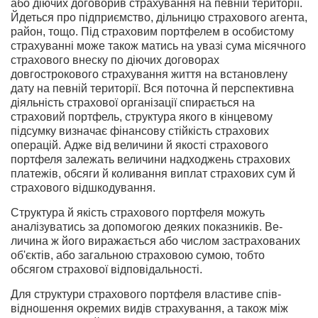
або діючих договорив страхування на певній території.
Йдеть­ся про підприємство, дільницю страхового агента,
район, тощо. Під страховим портфелем в особистому
страху­ванні може також матись на увазі сума місячного
стра­хового внеску по діючих договорах
довгострокового страхування життя на встановлену
дату на певній території. Вся поточна й перспективна
діяльність страхо­вої організації спирається на
страховий портфель, струк­тура якого в кінцевому
підсумку визначає фінансову стійкість страхових
операцій. Адже від величини й якості страхового
портфеля залежать величини надходжень страхових
платежів, обсяги й коливання виплат стра­хових сум й
страхового відшкодування.
Структура й якість страхового портфеля можуть
аналізуватись за допомогою деяких показників. Ве­
личина ж його виражається або числом застрахованих
об'єктів, або загальною страховою сумою, тобто
обсягом страхової відповідальності.
Для структури страхового портфеля властиве спів­
відношення окремих видів страхування, а також між