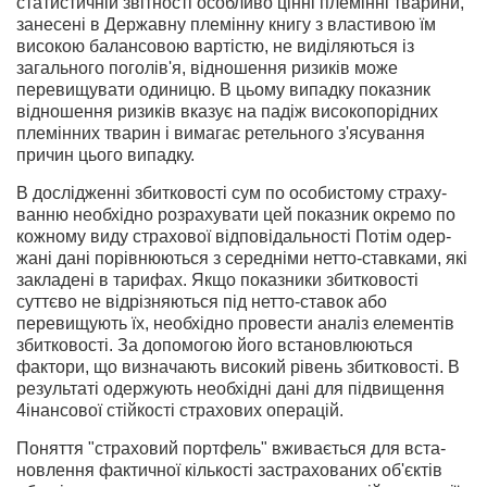
статистичній звітності особливо цінні племінні тварини,
занесені в Державну племінну книгу з властивою їм
високою балансовою вартістю, не виділяються із
загального поголів'я, відно­шення ризиків може
перевищувати одиницю. В цьому випадку показник
відношення ризиків вказує на падіж високопорідних
племінних тварин і вимагає ретельного з'ясування
причин цього випадку.
В дослідженні збитковості сум по особистому страху­
ванню необхідно розрахувати цей показник окремо по
кожному виду страхової відповідальності Потім одер­
жані дані порівнюються з середніми нетто-ставками, які
закладені в тарифах. Якщо показники збитковості
суттєво не відрізняються під нетто-ставок або
перевищують їх, необхідно провести аналіз елементів
збитко­вості. За допомогою його встановлюються
фактори, що визначають високий рівень збитковості. В
результаті одержують необхідні дані для підвищення
4інансової стійкості страхових операцій.
Поняття "страховий портфель" вживається для вста­
новлення фактичної кількості застрахованих об'єктів