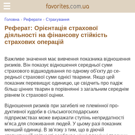
Головна
Реферати
Страхування
Реферат: Орієнтація страхової
діяльності на фінансову стійкість
страхових операцій
Важливе значення має вивчення показника відно­шення
ризиків. Він показує відношення середньої суми
страхового відшкодування по одному об'єкту до се­
редньої страхової суми однієї тварини. Якщо цей
показник перевищує одиницю, це свідчить про падіж
більш цінних тварин в порівнянні з загальним середнім
рівнем їх страхової оцінки.
Відношення ризиків при загибелі не племінної про­
дуктивної худоби в сільськогосподарських
підприємствах може виражати ступінь непридатності
м'яса для спо­живання людей. У цьому разі показник
менший одиниці. В зв'язку з тим, що в діючій