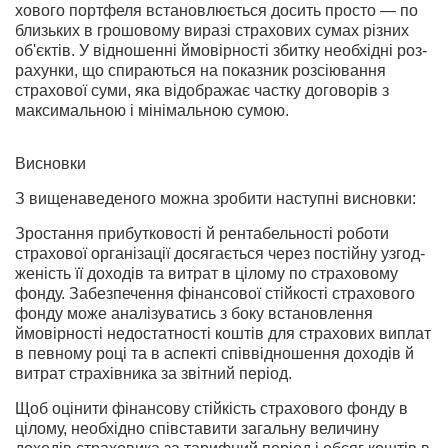
хового портфеля встановлюється досить просто — по
близьких в грошовому виразі страхових сумах різних
об'єктів. У відношенні ймовірності збитку необхідні роз­
рахунки, що спираються на показник розсіювання
страхової суми, яка відображає частку договорів з
максимальною і мінімальною сумою.
Висновки
З вищенаведеного можна зробити наступні висновки:
Зростання прибутковості й рентабельності роботи
страхової організації досягається через постійну узгод­
женість її доходів та витрат в цілому по страховому
фонду. Забезпечення фінансової стійкості страхового
фонду може аналізуватись з боку встановлення
ймовірності недостатності коштів для страхових виплат
в певному році та в аспекті співвідношення доходів й
витрат страхівника за звітний період.
Щоб оцінити фінансову стійкість страхового фонду в
цілому, необхідно співставити загальну величину