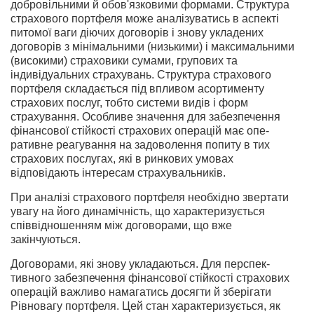
добровільними й обов'язковими формами. Структура
страхового портфеля може аналізуватись в аспекті
пито­мої ваги діючих договорів і знову укладених
договорів з мінімальними (низькими) і максимальними
(високими) страховики сумами, групових та
індивідуальних страхувань. Структура страхового
портфеля складається під впливом асортименту
страхових послуг, тобто системи видів і форм
страхування. Особливе значення для забезпе­чення
фінансової стійкості страхових операцій має опе­
ративне реагування на задоволення попиту в тих
страхових послугах, які в ринкових умовах
відповідають інтересам страхувальників.
При аналізі страхового портфеля необхідно звертати
увагу на його динамічність, що характеризується
співвідношенням між договорами, що вже
закінчуються.
Договорами, які знову укладаються. Для перспек­
тивного забезпечення фінансової стійкості страхових
операцій важливо намагатись досягти й зберігати
Рівновагу портфеля. Цей стан характеризується, як