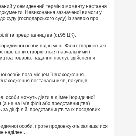
язаний у семиденний термін з моменту настання
і документи. Невиконання зазначеної вимоги у
о суду (господарського суду) із заявою про
лії та представництва (ст.95 ЦК).
юридичної особи від її імені. Філії створюються
частіше вони створюються навчальними і
цтва товарів, надання послуг, здійснення
ої особи поза місцем її знаходження.
находження постачальників, покупців,
ові особи можуть діяти від імені юридичної
 (а не на Ім'я філії або представництва)
за дії філій, представництв та їх посадових
юридичної особи, проте продовжують залишатися
е наділені.