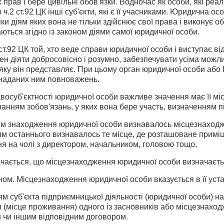
 прав і бере цивільні обов'язки. Водночас як особи, які реа
 ч.2 ст.92 ЦК інші суб'єкти, які є її учасниками. Юридична ос
ки діям яких вона не тільки здійснює свої права і виконує обо
ються згідно із законом діями самої юридичної особи.
ст.92 ЦК той, хто веде справи юридичної особи і виступає від
ен діяти добросовісно і розумно, забезпечувати усіма мож
ку він представляє. При цьому орган юридичної особи або Інш
 наданих ним повноважень.
авосуб'єктності юридичної особи важливе значення має її м
нанням зобов'язань, у яких вона бере участь, визначенням пі
ем знаходження юридичної особи визнавалось місцезнаходжен
м останнього визнавалось те місце, де розташоване приміщ
ня на чолі з директором, начальником, головою тощо.
ачається, що місцезнаходження юридичної особи визначаєтьс
ом. Місцезнаходження юридичної особи вказується в її уста
 суб'єкта підприємницької діяльності (юридичної особи) на
 (місце проживання) одного із засновників або місцезнахо
 чи іншим відповідним договором.