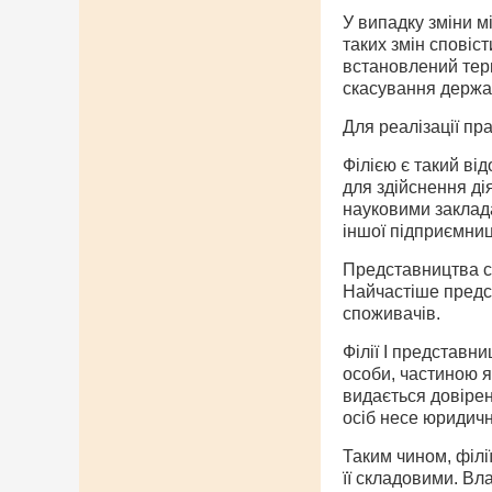
У випадку зміни м
таких змін сповіс
встановлений терм
скасування держав
Для реалізації пр
Філією є такий від
для здійснення д
науковими заклада
іншої підприємниц
Представництва ст
Найчастіше предс
споживачів.
Філії І представн
особи, частиною я
видається довірен
осіб несе юридичн
Таким чином, філі
її складовими. Вл