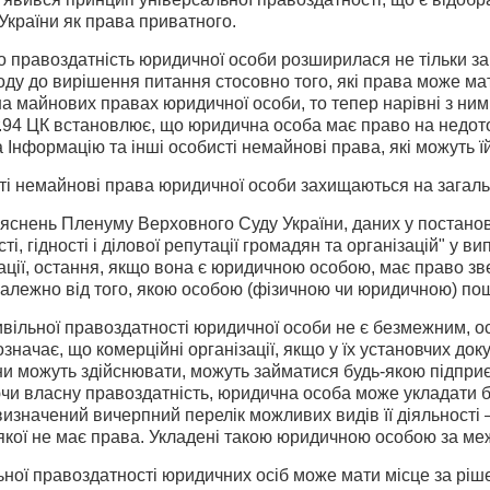
України як права приватного.
о правоздатність юридичної особи розширилася не тільки за 
ходу до вирішення питання стосовно того, які права може м
 майнових правах юридичної особи, то тепер нарівні з ними 
.94 ЦК встановлює, що юридична особа має право на недотор
а Інформацію та інші особисті немайнові права, які можуть ї
і немайнові права юридичної особи захищаються на загальн
'яснень Пленуму Верховного Суду України, даних у постано
сті, гідності і ділової репутації громадян та організацій" 
ації, остання, якщо вона є юридичною особою, має право зв
алежно від того, якою особою (фізичною чи юридичною) поши
вільної правоздатності юридичної особи не є безмежним, ос
значає, що комерційні організації, якщо у їх установчих док
они можуть здійснювати, можуть займатися будь-якою підпр
чи власну правоздатність, юридична особа може укладати бу
изначений вичерпний перелік можливих видів її діяльності
якої не має права. Укладені такою юридичною особою за меж
ої правоздатності юридичних осіб може мати місце за ріше