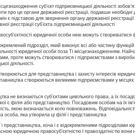
ісцезнаходження суб'єкт підприємницької діяльності зобов'
тити про це органи державної реєстрації, подавши необхідн
ін є підставою для звернення органу державної реєстрації д
ної реєстрації суб'єкта підприємницької діяльності
авосуб'єктності юридичної особи нею можуть створюватися фі
окремлений підрозділ, який виконує всі або частину функцій 
іяльності юридичної особи поза Ті місцезнаходженням. Най
ми, проте можуть створюватися і підприємствами з виробни
ької діяльності.
ворюються для представництва і захисту інтересів юридичн
тавництва створюються великими підприємствами у місцях з
ицтва не визнаються суб'єктами цивільного права, а їх посад
кої є філія або представництво. Посадовим особам на їх ім'я
ість, якою визначається коло повноважень. Відповідальність 
а особа, яка утворила ці філії і представництва
ї і представництва, хоча і є відокремленими підрозділами 
асною юридичною правосуб'єктністю І правоздатністю вони н