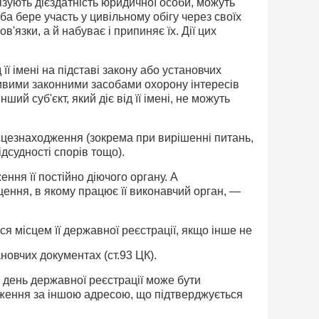
лізують дієздатність юридичної особи, можуть
оба бере участь у цивільному обігу через своїх
в'язки, а й набуває і припиняє їх. Дії цих
 її імені на підставі закону або установчих
ливими законними засобами охорону інтересів
ий суб'єкт, який діє від її імені, не можуть
ісцезнаходження (зокрема при вирішенні питань,
дсудності спорів тощо).
ня її постійно діючого органу. А
ення, в якому працює її виконавчий орган, —
я місцем її державної реєстрації, якщо інше не
новчих документах (ст.93 ЦК).
 день державної реєстрації може бути
дження за іншою адресою, що підтверджується