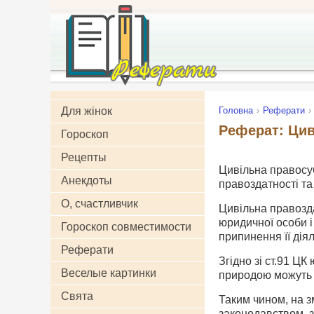
Для жінок
Головна
Реферати
Реферат: Цив
Гороскоп
Рецепты
Цивільна правосуб'
Анекдоты
правоздатності та 
О, счастливчик
Цивільна правозда
юридичної особи і
Гороскоп совместимости
припинення її діял
Реферати
Згідно зі ст.91 ЦК
Веселые картинки
природою можуть 
Свята
Таким чином, на з
законодавством, з