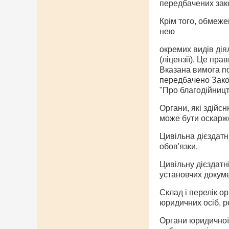
передбачених зак
Крім того, обмеже
нею
окремих видів дія
(ліцензії). Це пр
Вказана вимога по
передбачено Закон
"Про благодійництв
Органи, які здійс
може бути оскарже
Цивільна дієздатн
обов'язки.
Цивільну дієздатні
установчих докуме
Склад і перелік о
юридичних осіб, 
Органи юридичної 