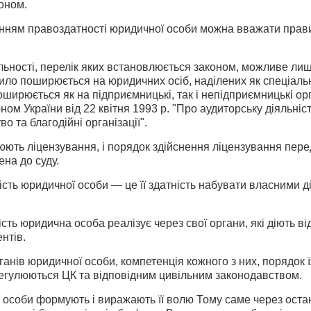
оном.
нням правоздатності юридичної особи можна вважати правило
льності, перелік яких встановлюється законом, можливе ли
авило поширюється на юридичних осіб, наділених як спеціаль
ширюється як на підприємницькі, так і непідприємницькі орг
ом України від 22 квітня 1993 р. "Про аудиторську діяльніст
о та благодійні організації".
нюють ліцензування, і порядок здійснення ліцензування пере
на до суду.
ість юридичної особи — це її здатність набувати власними ді
сть юридична особа реалізує через свої органи, які діють ві
нтів.
рганів юридичної особи, компетенція кожного з них, порядок 
регулюються ЦК та відповідним цивільним законодавством.
особи формують і виражають її волю Тому саме через останн