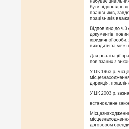
набуває цивільних
бути відповідно до
працівників, завдя
працівників вважа
Відповідно до ч.3 
документів, повин
юридичної особи, я
виходити за межі
Для реалізації пр
пов'язаних з вико
У ЦК 1963 р. місц
місцезнаходження
дирекція, правлін
У ЦК 2003 р. зазн
встановлене закон
Місцезнаходженням
місцезнаходження
договором оренди