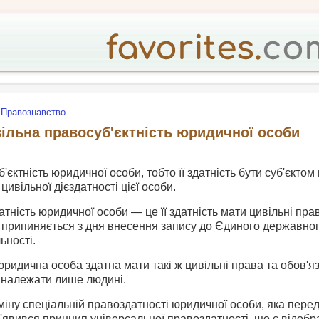
Правознавство
ільна правосуб'єктність юридичної особи
єктність юридичної особи, тобто її здатність бути суб'єктом
цивільної дієздатності цієї особи.
тність юридичної особи — це її здатність мати цивільні прав
 припиняється з дня внесення запису до Єдиного державног
ьності.
 юридична особа здатна мати такі ж цивільні права та обов'яз
належати лише людині.
міну спеціальній правоздатності юридичної особи, яка пер
'явився принцип універсальної правоздатності, що є відобр