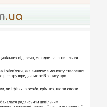
 цивільних відносин, складається з цивільної
а і обов'язки, яка виникає з моменту створення
о реєстру юридичних осіб запису про
ки, як і фізична особа, крім тих, що за своєю
едбачалася радянським цивільним
аженням сучасної тенденції розвитку концепції