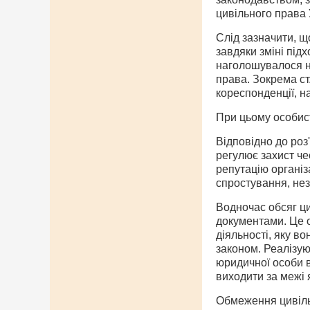
цивільного права 
Слід зазначити, щ
завдяки зміні під
наголошувалося на
права. Зокрема ст
кореспонденції, н
При цьому особист
Відповідно до роз
регулює захист че
репутацію організ
спростування, нез
Водночас обсяг ци
документами. Це о
діяльності, яку в
законом. Реалізую
юридичної особи в
виходити за межі 
Обмеження цивільн