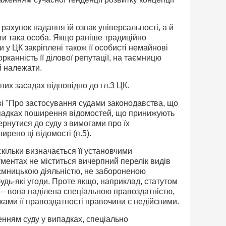
рахунок надання їй ознак універсальності, а й
ати така особа. Якщо раніше традиційно
у ЦК закріплені також її особисті немайнові
канність її ділової репутації, на таємницю
й належати.
их засадах відповідно до гл.3 ЦК.
ві "Про застосування судами законодавства, що
у випадках поширення відомостей, що принижують
ернутися до суду з вимогами про їх
рено ці відомості (п.5).
кільки визначається її установчими
ументах не міститься вичерпний перелік видів
иємницькою діяльністю, не забороненою
дь-які угоди. Проте якщо, наприклад, статутом
 — вона наділена спеціальною правоздатністю,
ами її правоздатності правочини є недійсними.
нням суду у випадках, спеціально