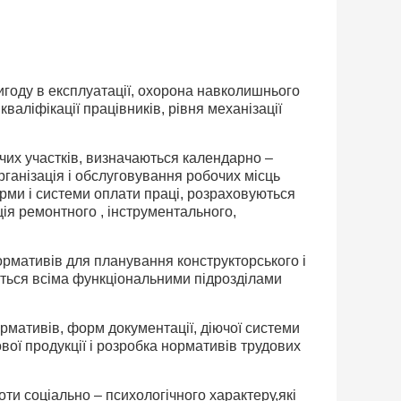
вигоду в експлуатації, охорона навколишнього
аліфікації працівників, рівня механізації
ничих участків, визначаються календарно –
ганізація і обслуговування робочих місць
рми і системи оплати праці, розраховуються
ція ремонтного , інструментального,
рмативів для планування конструкторського і
ється всіма функціональними підрозділами
ормативів, форм документації, діючої системи
вої продукції і розробка нормативів трудових
ти соціально – психологічного характеру,які