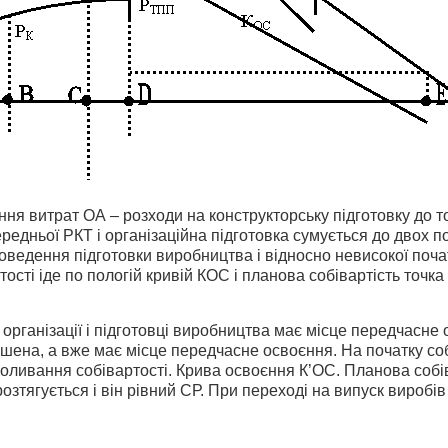
ня витрат ОА – розходи на конструкторську підготовку до то
редньої РКТ і організаційна підготовка сумується до двох п
оведення підготовки виробництва і відносно невисокої поча
ості іде по пологій кривій КОС і планова собівартість точка
організації і підготовці виробництва має місце передчасне 
шена, а вже має місце передчасне освоєння. На початку собі
коливання собівартості. Крива освоєння К’ОС. Планова собіва
озтягується і він рівний СР. При переході на випуск виробів