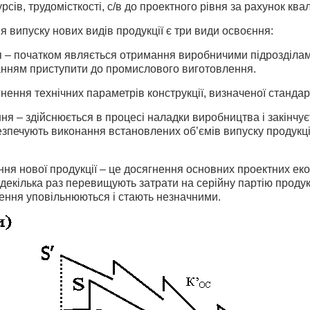
сів, трудомісткості, с/в до проектного рівня за рахунок квал
я випуску нових видів продукції є три види освоєння:
 – початком являється отримання виробничими підрозділами 
анням приступити до промислового виготовлення.
гнення технічних параметрів конструкції, визначеної станд
я – здійснюється в процесі наладки виробництва і закінчуєт
зпечують виконання встановлених об’ємів випуску продукції п
ня нової продукції – це досягнення основних проектних ек
декілька раз перевищують затрати на серійну партію продукц
ення уповільнюються і стають незначними.