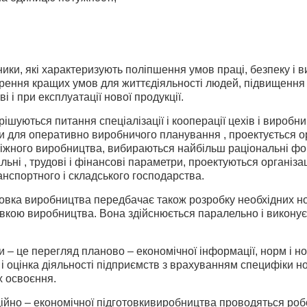
ники, які характеризують поліпшення умов праці, безпеку і 
ення кращих умов для життєдіяльності людей, підвищення кв
і і при експлуатації нової продукції.
ирішуються питання спеціалізації і кооперації цехів і вироб
 для оперативно виробничого планування , проектується ор
міжного виробництва, вибираються найбільш раціональні фо
альні , трудові і фінансові параметри, проектуються організа
анспортного і складського господарства.
овка виробництва передбачає також розробку необхідних но
овкою виробництва. Вона здійснюється паралельно і викону
и – це перегляд планово – економічної інформації, норм і н
 і оцінка діяльності підприємств з врахуванням специфіки но
х освоєння.
ційно – економічної підготовкивиробництва проводяться робо