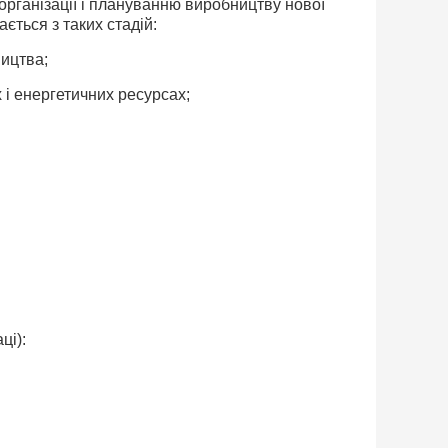
організації і плануванню виробництву нової
ється з таких стадій:
ництва;
 і енергетичних ресурсах;
ці):