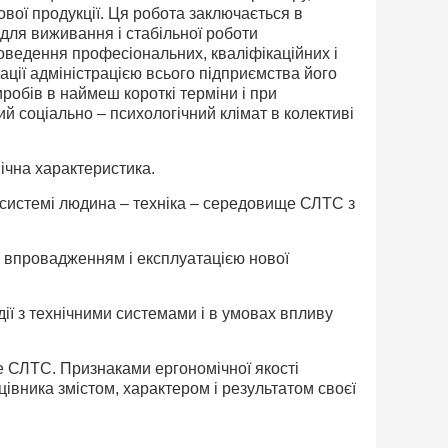
ової продукції. Ця робота заключається в
ї для виживання і стабільної роботи
роведення професіональних, кваліфікаційних і
зації адміністрацією всього підприємства його
обів в наймеш короткі терміни і при
 соціально – психологічний клімат в колективі
ічна характеристика.
 системі людина – техніка – середовище СЛТС з
з впровадженням і експлуатацією нової
ії з технічними системами і в умовах впливу
е СЛТС. Признаками ергономічної якості
івника змістом, характером і результатом своєї