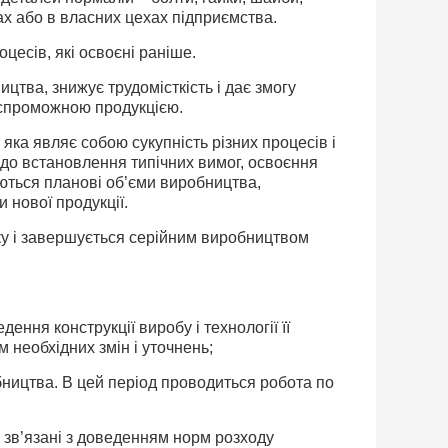
ах або в власних цехах підприємства.
цесів, які освоєні раніше.
цтва, знижує трудомісткість і дає змогу
оспроможною продукцією.
яка являє собою сукупність різних процесів і
ій до встановлення типічних вимог, освоєння
аються планові об’єми виробництва,
 нової продукції.
зку і завершується серійним виробництвом
едення конструкції виробу і технології її
 необхідних змін і уточнень;
бництва. В цей період проводиться робота по
 зв’язані з доведенням норм розходу