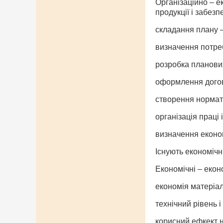
Організаційно – е
продукції і забез
складання плану –
визначення потреб
розробка планових
оформлення догов
створення нормат
організація праці 
визначення економ
Існують економічні
Економічні – еконо
економія матеріал
технічний рівень і 
корисний ефкект 