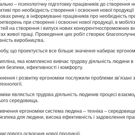
ально – психологічну підготовку працівників до створення н
ективі про необхідність створення і освоєння нової продукці
овах ринку, в інформуванні працівників про необхідність п
етворень при створенні і освоєнні нової продукції, в мобілі
ей на створення і випуск нових конкурентноспроможних вир
х живої праці. Проведення цих робіт створює благополучний
вність виробництва.
иробу, що проектується все більше значення набирає ергоном
ипліна, яка комплексно вивчає трудову діяльність людини в
я безпеки, ефективності і комфорту.
нення і розвитку ергономіки послужили проблеми зв’язані 
технології.
іки являється трудова діяльність людинив процесі взаємод
ього середовища.
вивчення ергономіки система людина – техніка – середовищ
езпека для людини, висока ефективність і задоволення прац
мислового освоєння нової продукції.