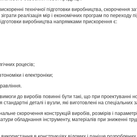
искоренні технічної підготовки виробництва, скорочення зат
 зіграти реалізація мір і економічних програм по переходу п
підготовки виробництва напрямками прискорення є:
лгічних роцесів;
тономіки і електроніки;
правління.
вимоги до виробів повинні бути такі, що при проектуванні н
 стандартні деталі і вузли, які виготовлені на спеціальних 
нальне скорочення конструкцій виробів, розмірів і параметрі
атури обладнання інструменту, матеріалів при зниженні трудо
 використання в конструкціях відомих і раніше розроблених 