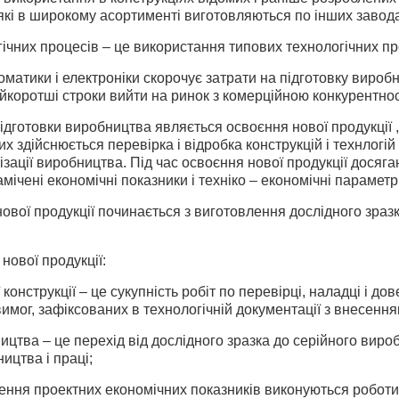
які в широкому асортименті виготовляються по інших завод
гічних процесів – це використання типових технологічних про
матики і електроніки скорочує затрати на підготовку виробни
айкоротші строки вийти на ринок з комерційною конкурентн
ідготовки виробництва являється освоєння нової продукції , 
ких здійснюється перевірка і відробка конструкцій і технлог
зації виробництва. Під час освоєння нової продукції досяг
мічені економічні показники і техніко – економічні параметри
ової продукції починається з виготовлення дослідного зра
нової продукції:
 конструкції – це сукупність робіт по перевірці, наладці і дов
имог, зафіксованих в технологічній документації з внесенням
ицтва – це перехід від дослідного зразка до серійного виро
ництва і праці;
нення проектних економічних показників виконуються роботи