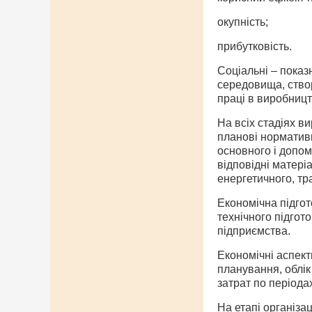
окупність;
прибутковість.
Соціальні – показ
середовища, створ
праці в виробництв
На всіх стадіях в
планові нормативи
основного і допо
відповідні матері
енергетичного, тр
Економічна підгот
технічного підгот
підприємства.
Економічні аспект
планування, облік
затрат по періода
На етапі організа