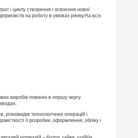
рат і циклу створення і освоєння нової
ідприємств на роботу в умовах ринку.На всіх
ових виробів повинні в першу чергу
заводах.
в, різновидів технологічних операцій і
місткості її розробки, оформлення, обліку і
деталей нормалій – болти, гайки, шайби,