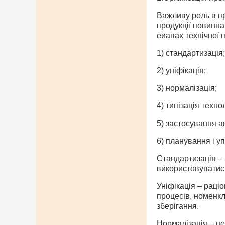
Важливу роль в пр
продукції повинна
еиапах технічної 
1) стандартизація;
2) уніфікація;
3) нормалізація;
4) типізація техно
5) застосування ав
6) планування і у
Стандартизація – 
використовуватися
Уніфікація – раціо
процесів, номенкл
зберігання.
Нормалізація – це