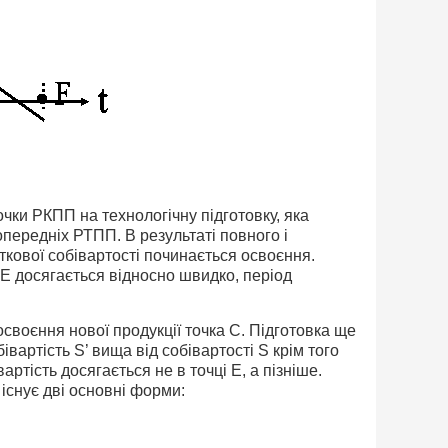
чки РКПП на технологічну підготовку, яка
опередніх РТПП. В результаті повного і
ткової собівартості починається освоєння.
 Е досягається відносно швидко, період
освоєння нової продукції точка С. Підготовка ще
вартість S’ вища від собівартості S крім того
ртість досягається не в точці Е, а пізніше.
 існує дві основні форми: