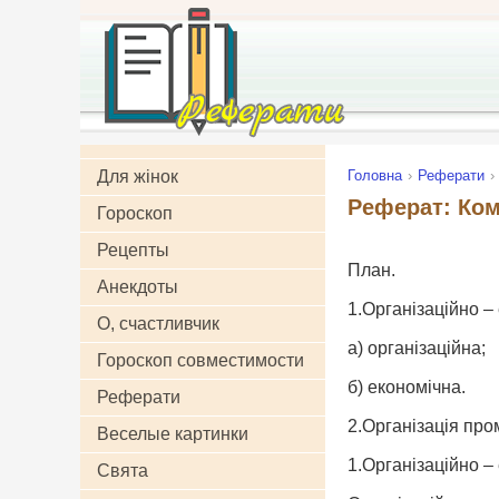
Для жінок
Головна
Реферати
Реферат: Ком
Гороскоп
Рецепты
План.
Анекдоты
1.Організаційно –
О, счастливчик
а) організаційна;
Гороскоп совместимости
б) економічна.
Реферати
2.Організація про
Веселые картинки
1.Організаційно – 
Свята