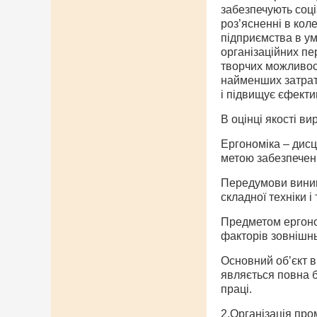
забезпечують соці
роз’ясненні в кол
підприємства в ум
організаційних пер
творчих можливост
найменших затрата
і підвищує єфекти
В оцінці якості в
Ергономіка – дисц
метою забезпеченн
Передумови виник
складної техніки і 
Предметом ергоном
факторів зовнішн
Основний об’єкт 
являється повна б
праці.
2.Організація про