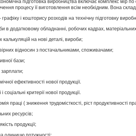
кономічна підготовка виробництва включає комплекс мір по 
печення процесу її виготовлення всім необхідним. Вона склада
 графіку і кошторису розходів на технічну підготовку вироб
и в додатковому обладнанні, робочих кадрах, матеріальних
 калькуляцій на нові деталі, вироби;
ірних відносин з постачальниками, споживачами;
ивної бази;
і зарплати;
ічної ефективності нової продукції.
 і соціальні критерії нової продукції.
мія праці ( зниження трудомісткості, ріст продуктивності пра
ьних ресурсів;
якість продукції;
на одиницю потужності;