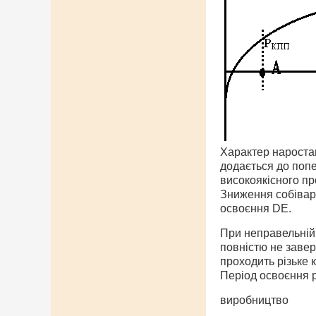
Характер наростан
додається до попе
високоякісного пр
Зниження собіварт
освоєння DE.
При неправельній 
повністю не завер
проходить різьке 
Період освоєння р
виробництво