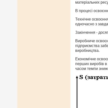
матеріальних ресур
В процесі освоєнн
Технічне освоєння
одночасно з завд
Закінчення - дося
Виробниче освоєнн
підприємства забе
виробництва.
Економічне освоєн
перших виробів в 
часом темпи зниж