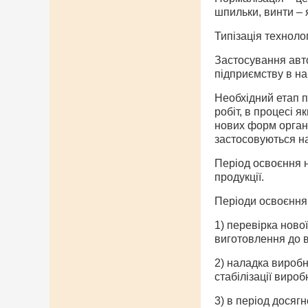
шпильки, винти – 
Типізація техноло
Застосування авто
підприємству в н
Необхідний етап п
робіт, в процесі я
нових форм органі
застосовуються на
Період освоєння н
продукції.
Періоди освоєння 
1) перевірка нової
виготовлення до в
2) наладка виробн
стабілізації вироб
3) в період досяг