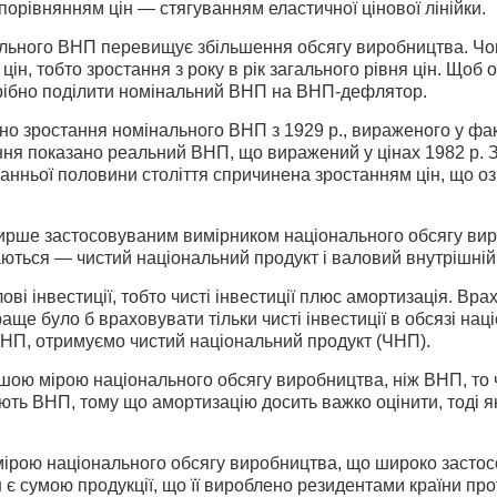
порівнянням цін — стягуванням еластичної цінової лінійки.
льного ВНП перевищує збільшення обсягу виробництва. Ч
цін, тобто зростання з року в рік загального рівня цін. Щоб
рібно поділити номінальний ВНП на ВНП-дефлятор.
но зростання номінального ВНП з 1929 р., вираженого у фак
ння показано реальний ВНП, що виражений у цінах 1982 р. 
нньої половини століття спричинена зростанням цін, що оз
рше застосовуваним вимірником національного обсягу виро
ються — чистий національний продукт і валовий внутрішній 
ві інвестиції, тобто чисті інвестиції плюс аморти­зація. Вр
Краще було б враховувати тільки чисті інвестиції в обсязі н
ВНП, отримуємо чистий національний продукт (ЧНП).
ою мірою національного обсягу виробництва, ніж ВНП, то ч
ь ВНП, тому що амортизацію досить важко оцінити, тоді як
рою національного обсягу виробництва, що широко застосо­
н є сумою продукції, що її вироблено резидентами країни про