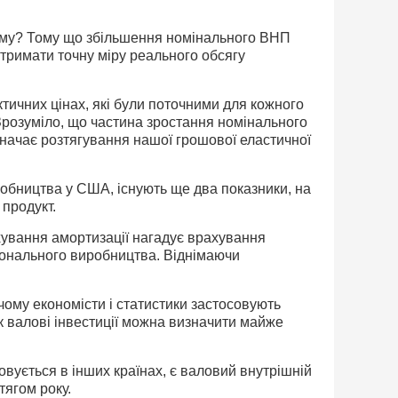
ому? Тому що збільшення номінального ВНП
 отримати точну міру реального обсягу
тичних цінах, які були поточними для кожного
Зрозуміло, що частина зростання номінального
начає розтягування нашої грошової еластичної
бниц­тва у США, існують ще два показники, на
продукт.
ахування амортизації нагадує врахування
аціонального виробництва. Віднімаючи
ому економісти і статистики застосовують
 валові інвестиції можна визначити майже
вується в інших країнах, є валовий внутрішній
тягом року.