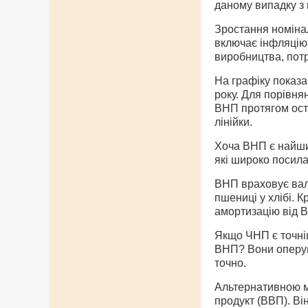
даному випадку з 
Зростання номіна
включає інфляцію 
виробництва, пот
На графіку показа
року. Для порівня
ВНП протягом оста
лінійки.
Хоча ВНП є найши
які широко посила
ВНП враховує вало
пшениці у хлібі. 
амортизацію від 
Якщо ЧНП є точніш
ВНП? Вони оперуют
точно.
Альтернативною мі
продукт (ВВП). Ві