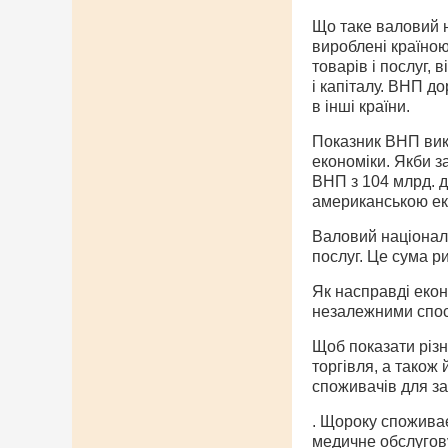
Що таке валовий н
вироблені країною
товарів і послуг, 
і капіталу. ВНП д
в інші країни.
Показник ВНП вико
економіки. Якби за
ВНП з 104 млрд. до
американською еко
Валовий націонал
послуг. Це сума р
Як насправді еко
незалежними спосо
Щоб показати різн
торгівля, а також 
споживачів для за
. Щороку споживаєт
медичне обслугову