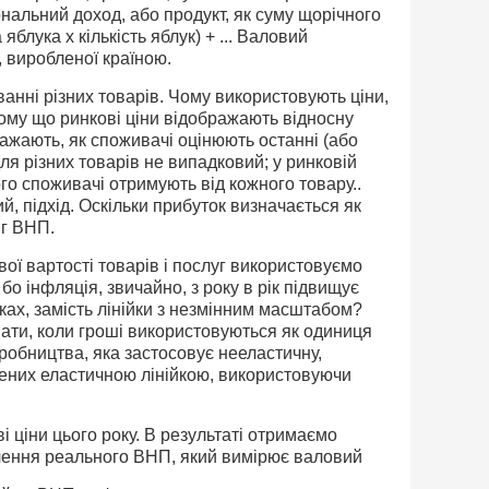
альний доход, або продукт, як суму щорічного
 яблука х кількість яблук) + ... Валовий
, виробленої країною.
ванні різних товарів. Чому використовують ціни,
Тому що ринкові ціни відображають від­носну
бражають, як споживачі оцінюють останні (або
для різних товарів не випадковий; у ринковій
го споживачі отримують від кожного товару..
, підхід. Оскільки прибуток визначається як
яг ВНП.
ої вартості товарів і послуг використовуємо
, бо інфляція, звичайно, з року в рік підвищує
уках, замість лінійки з незмінним масштабом?
вати, коли гроші використовуються як одиниця
обниц­тва, яка застосовує нееластичну,
лених еластичною лінійкою, використовуючи
 ціни цього року. В результаті отримаємо
ачення реального ВНП, який вимірює валовий