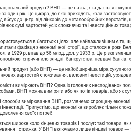
аціональний продукт? ВНП — це назва, яка дається сукупній 
 за один рік. Це цифра, до якої приходять, коли застосову
від яблук до цитр, від лінкорів до металообробних верстатів,
орівнює сумі вартостей усіх споживчих та інвестиційних това
ристовується в багатьох цілях, але найважливішим є те, що
питали фахівця з економічної історії, що сталося в роки Вели
л. в 1929 р. впав до 56 млрд. дол. у 1933 р. Це різке зменш
номікою, спричинило злидні, банкрутства, невдачі банків, х
ьний продукт (або ВНП) — це найобширніша міра сукупного 
инкових вартостей споживання, валових інвестицій, урядових 
номісти вимірюють ВНП? Одна із головних несподіванок пол
бами. ВНП можна виміряти або як потік товарів, або як су
і способи вимірювання ВНП, розглянемо спрощену економіку, 
й інвестиції. При­пустімо, що економіка виробляє тільки спо
доволення своїх потреб.
ься широке коло кінцевих товарів і послуг: такі товари, як яб
вання і стрижка. У ВНП включаємо лише кінцеві товари — то