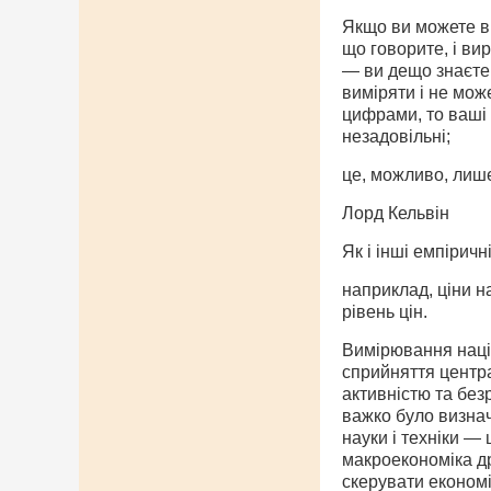
Якщо ви можете ви
що говорите, і ви
— ви дещо знаєте
виміряти і не мож
цифрами, то ваші 
незадовільні;
це, можливо, лише
Лорд Кельвін
Як і інші емпіричн
наприклад, ціни н
рівень цін.
Вимірювання націо
сприйняття центра
активністю та без
важко було визнач
науки і техніки —
макроекономіка д
скерувати економі