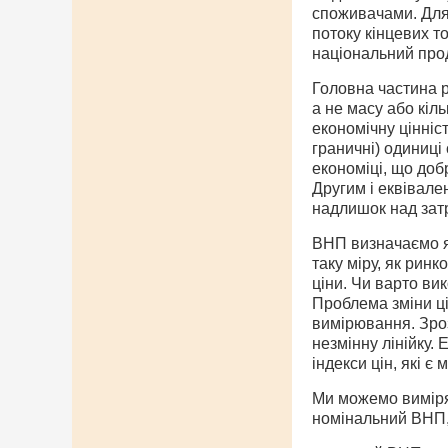
споживачами. Для 
потоку кінцевих тов
національний прод
Головна частина р
а не масу або кіл
економічну цінніст
граничні) одиниці
економіці, що доб
Другим і еквівале
надлишок над зат
ВНП визначаємо як
таку міру, як ринк
ціни. Чи варто ви
Проблема зміни ці
вимірювання. Зроз
незмінну лінійку.
індекси цін, які є
Ми можемо вимірят
номінальний ВНП,