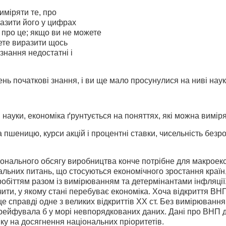
міряти те, про
разити його у цифрах
 про це; якщо ви не можете
ете виразити щось
знання недостатні і
нь початкові знання, і ви ще мало просунулися на ниві наук
і науки, економіка ґрунтується на поняттях, які можна виміря
а пшеницю, курси акцій і процентні ставки, чисельність без­
нального обсягу виробництва конче потрібне для макроеконо
льних питань, що стосуються економічного зростання країн,
робіттям разом із вимірюванням та детермінантами інфляці
ити, у якому стані перебуває економіка. Хоча відкриття ВН
 це справді одне з великих відкриттів XX ст. Без вимірюванн
рей­фувала б у морі невпорядкованих даних. Дані про ВНП 
ку на досягнення національних пріоритетів.