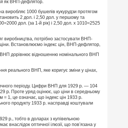
ий як ВНП-дефлятор.
на виробляє 1000 бушелів кукурудзи протягом
ановить 2 дол. і 2,50 дол. у першому та
2000 дол. (за 1-й рік) і 2,50 дол. х 1010=2525
яг виробництва, потрібно застосувати ВНП-
о ціни. Встановлюємо індекс цін, ВНП-дефлятор,
ьний ВНП дорівнює відношенню номінального ВНП
ння реального ВНП, яке коригує зміни у цінах,
ичного періоду. Цифри ВНП для 1929 р. — 104
929 р. Проте уряд оцінює, що ціни в середньому
= 1, це означає, що індекс цін 1933 р.
ьного продукту 1933 р. насправді коштували
929 р., тобто в доларах з купівельною
 внаслідок оптичної ілюзії, що пов'язана у