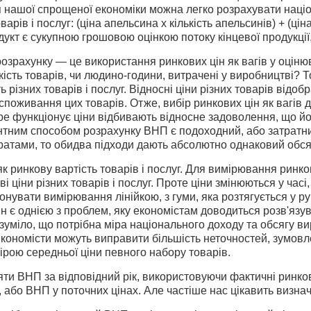
нашої спрощеної економіки можна легко розрахувати націон
арів і послуг: (ціна апельсина х кількість апельсинів) + (ціна
укт є сукупною грошовою оцінкою потоку кінцевої продукції
озрахунку — це використання ринкових цін як вагів у оціню­
ькість товарів, чи людино-години, витрачені у виробництві? 
ь різних товарів і послуг. Відносні ціни різних товарів відо
 споживання цих товарів. Отже, вибір ринкових цін як вагів 
ре функціонує ціни відбивають відносне задоволення, що йо
нтним способом розрахунку ВНП є подоходний, або затратний
ратами, то обидва підходи дають абсолютно однаковий обс
 ринкову вартість товарів і послуг. Для вимірювання ринков
ові ціни різних товарів і послуг. Проте ціни змінюються у часі
конувати вимірювання лінійкою, з гуми, яка розтягується у р
н є однією з проблем, яку економістам доводиться розв'язу
уміло, що потрібна міра національного доходу та обсягу вир
 Економісти можуть виправити більшість неточностей, зумов
 мірою середньої ціни певного набору товарів.
и ВНП за відповідний рік, використовуючи фактичні ринкові
 або ВНП у поточних цінах. Але частіше нас цікавить визн