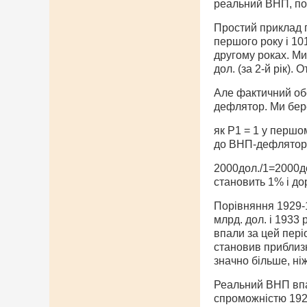
реальний ВНП, пот
Простий приклад п
першого року і 10
другому роках. Ми
дол. (за 2-й рік).
Але фактичний обс
дефлятор. Ми бере
як Р1 = 1 у першо
до ВНП-дефлятора
2000дол./1=2000до
становить 1% і до
Порівняння 1929-
млрд. дол. і 1933
впали за цей пері
становив приблизн
значно більше, ні
Реальний ВНП впав
спроможністю 1929