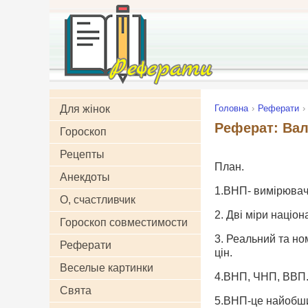
Для жінок
Головна
Реферати
Реферат: Вал
Гороскоп
Рецепты
План.
Анекдоты
1.ВНП- вимірювач 
О, счастливчик
2. Дві міри націон
Гороскоп совместимости
3. Реальний та но
Реферати
цін.
Веселые картинки
4.ВНП, ЧНП, ВВП
Свята
5.ВНП-це найобши