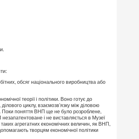
и.
ти:
робітних, обсяг національного виробництва або
мічної теорії і політики. Воно готує до
 ділового циклу, взаємозв'язку між діловою
ї. Поки поняття ВНП ще не було розроблене,
П незапатентоване і не виставляється в Музеї
я таких агрегатних економічних величин, як ВНП,
допомагають творцям економічної політики