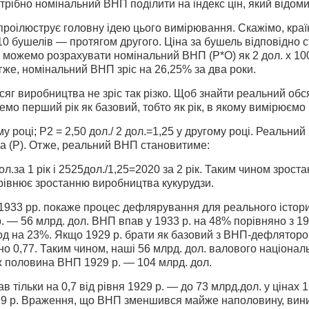
рібно номінальний ВНП поділити на індекс цін, який відом
роілюструє головну ідею цього вимірювання. Скажімо, краї
10 бушелів — протягом другого. Ціна за бушель відповідно ст
 можемо розрахувати номінальний ВНП (Р*О) як 2 дол. х 1000=
 Отже, номінальний ВНП зріс на 26,25% за два роки.
яг виробництва не зріс так різко. Щоб знайти реальний обс
мо перший рік як базо­вий, тобто як рік, в якому вимірюєм
му році; Р2 = 2,50 дол./ 2 дол.=1,25 у другому році. Реал
 (Р). Отже, реаль­ний ВНП становитиме:
л.за 1 рік і 2525дол./1,25=2020 за 2 рік. Таким чином зроста
рівнює зростанню виробництва кукурудзи.
1933 рр. покаже процес дефлярування для реального істор
 р. — 56 млрд. дол. ВНП впав у 1933 р. на 48% порівняно з 1
од на 23%. Якщо 1929 р. брати як базовий з ВНП-дефлятором 
о 0,77. Таким чином, наші 56 млрд. дол. валового націонал
ж половина ВНП 1929 р. — 104 млрд. дол.
 тільки на 0,7 від рівня 1929 р. — до 73 млрд.дол. у цінах 1
 р. Враження, що ВНП зменшився майже наполовину, виникає