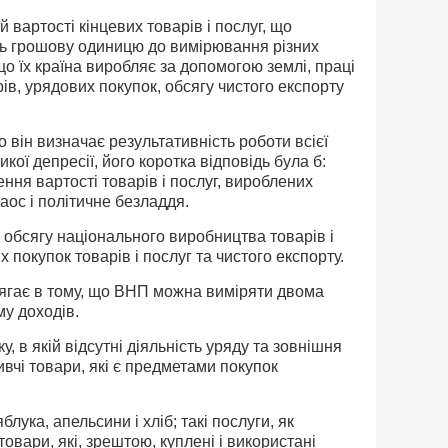
вартості кінцевих товарів і послуг, що
ють грошову одиницю до вимірювання різних
 що їх країна виробляє за допомогою землі, праці
рів, урядових покупок, обсягу чистого експорту
 він визначає результативність роботи всієї
кої депресії, його коротка відповідь була б:
ення вартості товарів і послуг, вироблених
аос і політичне безладдя.
обсягу національного виробництва товарів і
покупок товарів і послуг та чистого експорту.
ягає в тому, що ВНП можна виміряти двома
му доходів.
в якій відсутні діяльність уряду та зовнішня
живчі товари, які є предметами покупок
лука, апельсини і хліб; такі послуги, як
вари, які, зрештою, куплені і використані