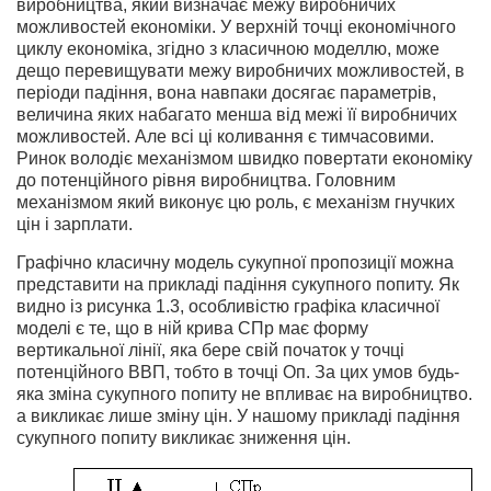
виробництва, який визначає межу виробничих
можливостей економіки. У верхній точці економічного
циклу економіка, згідно з класичною моделлю, може
дещо перевищувати межу виробничих можливостей, в
періоди падіння, вона навпаки досягає параметрів,
величина яких набагато менша від межі її виробничих
можливостей. Але всі ці коливання є тимчасовими.
Ринок володіє механізмом швидко повертати економіку
до потенційного рівня виробництва. Головним
механізмом який виконує цю роль, є механізм гнучких
цін і зарплати.
Графічно класичну модель сукупної пропозиції можна
представити на прикладі падіння сукупного попиту. Як
видно із рисунка 1.3, особливістю графіка класичної
моделі є те, що в ній крива СПр має форму
вертикальної лінії, яка бере свій початок у точці
потенційного ВВП, тобто в точці Оп. За цих умов будь-
яка зміна сукупного попиту не впливає на виробництво.
а викликає лише зміну цін. У нашому прикладі падіння
сукупного попиту викликає зниження цін.