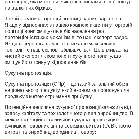
партнерів, яка може викликатися змінами в кон’юнктурі
на валютних біржах.
Третій – зміни в торговій політиці наших партнерів.
Якщо у відносинах з нашою країною акценти у торговій
політиці вони зміщують в бік населення ролі
протекціоністських механізмів, то наш експорт падає.
Якщо ж перевага надається механізмам вільної
торгівлі, то наш експорт збільшується. Це впливає на
чистий експорт як компонент сукупного попиту, що
зміщує його криву у відповідний бік.
Сукупна пропозиція.
Сукупна пропозиція (СПр) – це такий загальний обсяг
національного продукту, який економіка пропонує для
продажу з метою отримання прибутку.
Потенційна величина сукупної пропозиції залежить від
запасу капіталу та технологічного рівня виробництва. В
межах потенційної величини сукупна пропозиція є
функцією товарних цін та середніх витрат (СеВ), тобто
витрат на виробництво одиниці товару: