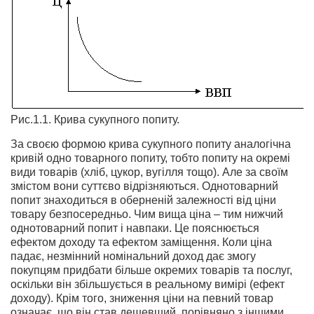
Рис.1.1. Крива сукупного попиту.
За своєю формою крива сукупного попиту аналогічна
кривій одно товарного попиту, тобто попиту на окремі
види товарів (хліб, цукор, вугілля тощо). Але за своїм
змістом вони суттєво відрізняються. Однотоварний
попит знаходиться в оберненій залежності від ціни
товару безпосередньо. Чим вища ціна – тим нижчий
однотоварний попит і навпаки. Це пояснюється
ефектом доходу та ефектом заміщення. Коли ціна
падає, незмінний номінальний доход дає змогу
покупцям придбати більше окремих товарів та послуг,
оскільки він збільшується в реальному вимірі (ефект
доходу). Крім того, зниження ціни на певний товар
означає, що він став дешевший, порівняно з іншими