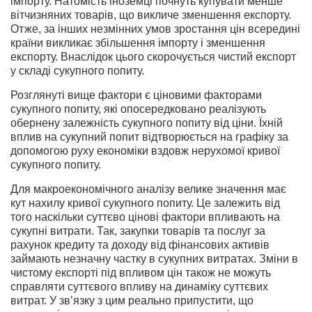
імпорту. Натомість іноземці почнуть купувати менше
вітчизняних товарів, що викличе зменшення експорту.
Отже, за інших незмінних умов зростання цін всередині
країни викликає збільшення імпорту і зменшення
експорту. Внаслідок цього скорочується чистий експорт
у складі сукупного попиту.
Розглянуті вище фактори є ціновими факторами
сукупного попиту, які опосередковано реалізують
обернену залежність сукупного попиту від ціни. Їхній
вплив на сукупний попит відтворюється на графіку за
допомогою руху економіки вздовж нерухомої кривої
сукупного попиту.
Для макроекономічного аналізу велике значення має
кут нахилу кривої сукупного попиту. Це залежить від
того наскільки суттєво цінові фактори впливають на
сукупні витрати. Так, закупки товарів та послуг за
рахунок кредиту та доходу від фінансових активів
займають незначну частку в сукупних витратах. Зміни в
чистому експорті під впливом цін також не можуть
справляти суттєвого впливу на динаміку суттєвих
витрат. У зв’язку з цим реально припустити, що