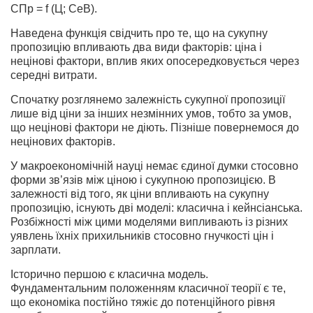
СПр = f (Ц; СеВ).
Наведена функція свідчить про те, що на сукупну
пропозицію впливають два види факторів: ціна і
нецінові фактори, вплив яких опосередковується через
середні витрати.
Спочатку розглянемо залежність сукупної пропозиції
лише від ціни за інших незмінних умов, тобто за умов,
що нецінові фактори не діють. Пізніше повернемося до
нецінових факторів.
У макроекономічній науці немає єдиної думки стосовно
форми зв’язів між ціною і сукупною пропозицією. В
залежності від того, як ціни впливають на сукупну
пропозицію, існують дві моделі: класична і кейнсіанська.
Розбіжності між цими моделями випливають із різних
уявлень їхніх прихильників стосовно гнучкості цін і
зарплати.
Історично першою є класична модель.
Фундаментальним положенням класичної теорії є те,
що економіка постійно тяжіє до потенційного рівня