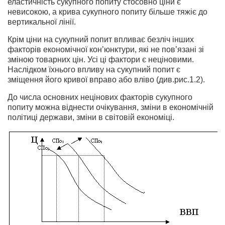
еластичність сукупного попиту стосовно ціни є
невисокою, а крива сукупного попиту більше тяжіє до
вертикальної лінії.
Крім ціни на сукупний попит впливає безліч інших
факторів економічної кон’юнктури, які не пов’язані зі
зміною товарних цін. Усі ці фактори є неціновими.
Наслідком їхнього впливу на сукупний попит є
зміщення його кривої вправо або вліво (див.рис.1.2).
До числа основних нецінових факторів сукупного
попиту можна віднести очікування, зміни в економічній
політиці держави, зміни в світовій економіці.