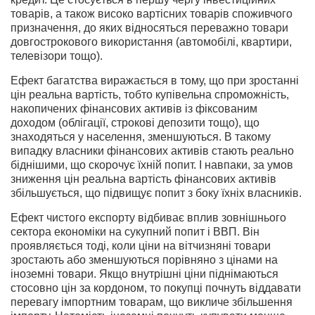
товарів, а також високо вартісних товарів споживчого
призначення, до яких відносяться переважно товари
довгострокового використання (автомобілі, квартири,
телевізори тощо).
Ефект багатства виражається в тому, що при зростанні
цін реальна вартість, тобто купівельна спроможність,
накопичених фінансових активів із фіксованим
доходом (облігації, строкові депозити тощо), що
знаходяться у населення, зменшуються. В такому
випадку власники фінансових активів стають реально
біднішими, що скорочує їхній попит. І навпаки, за умов
зниження цін реальна вартість фінансових активів
збільшується, що підвищує попит з боку їхніх власників.
Ефект чистого експорту відбиває вплив зовнішнього
сектора економіки на сукупний попит і ВВП. Він
проявляється тоді, коли ціни на вітчизняні товари
зростають або зменшуються порівняно з цінами на
іноземні товари. Якщо внутрішні ціни піднімаються
стосовно цін за кордоном, то покупці почнуть віддавати
перевагу імпортним товарам, що викличе збільшення