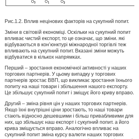
Рис.1.2. Вплив нецінових факторів на сукупний попит.
Зміни в світовій економіці. Оскільки на сукупний попит
впливає чистий експорт, то це означає, що зміни. які
відбуваються в кон’юнктурі міжнародної торгівлі теж
впливають на сукупний попит. Вказані зміни можуть
відбуватися в кількох напрямках.
Перший – зростання економічної активності у наших
торгових партнерів. У цьому випадку у торгових
партнерів зростає ВВП, що викликає зростання їхнього
попиту на наші товари і збільшення нашого експорту.
Це збільшує сукупний попит і зміщує його криву вправо.
Другий – зміна рівня цін у наших торгових партнерів.
Якщо їхні внутрішні ціни зростають, то наші товари
стають відносно дешевшими і більш привабливими для
них, що збільшує наш експорт і сукупний попит. а його
крива зміщується вправо. Аналогічно впливає на
сукупний попит зміна курсу валюти наших торгових