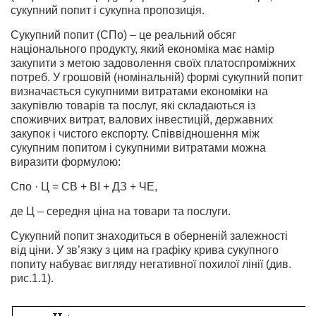
сукупний попит і сукупна пропозиція.
Сукупний попит (СПо) – це реальний обсяг
національного продукту, який економіка має намір
закупити з метою задоволення своїх платоспроміжних
потреб. У грошовій (номінальній) формі сукупний попит
визначається сукупними витратами економіки на
закупівлю товарів та послуг, які складаються із
споживчих витрат, валових інвестицій, державних
закупок і чистого експорту. Співвідношення між
сукупним попитом і сукупними витратами можна
виразити формулою:
Спо · Ц = СВ + ВІ + ДЗ + ЧЕ,
де Ц – середня ціна на товари та послуги.
Сукупний попит знаходиться в оберненій залежності
від ціни. У зв’язку з цим на графіку крива сукупного
попиту набуває вигляду негативної похилої лінії (див.
рис.1.1).