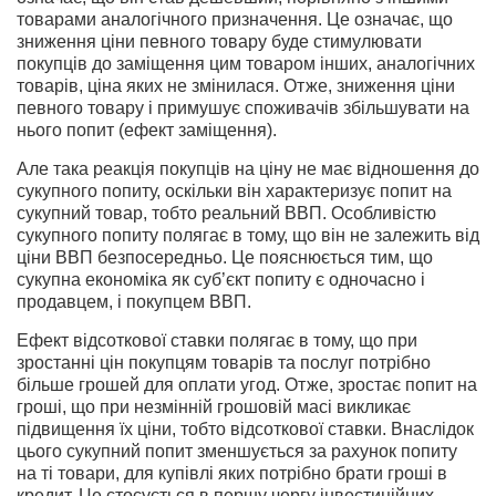
товарами аналогічного призначення. Це означає, що
зниження ціни певного товару буде стимулювати
покупців до заміщення цим товаром інших, аналогічних
товарів, ціна яких не змінилася. Отже, зниження ціни
певного товару і примушує споживачів збільшувати на
нього попит (ефект заміщення).
Але така реакція покупців на ціну не має відношення до
сукупного попиту, оскільки він характеризує попит на
сукупний товар, тобто реальний ВВП. Особливістю
сукупного попиту полягає в тому, що він не залежить від
ціни ВВП безпосередньо. Це пояснюється тим, що
сукупна економіка як суб’єкт попиту є одночасно і
продавцем, і покупцем ВВП.
Ефект відсоткової ставки полягає в тому, що при
зростанні цін покупцям товарів та послуг потрібно
більше грошей для оплати угод. Отже, зростає попит на
гроші, що при незмінній грошовій масі викликає
підвищення їх ціни, тобто відсоткової ставки. Внаслідок
цього сукупний попит зменшується за рахунок попиту
на ті товари, для купівлі яких потрібно брати гроші в
кредит. Це стосується в першу чергу інвестиційних