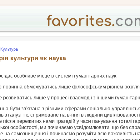
Культура
рія культури як наука
осідає особливе місце в системі гуманітарних наук.
е повинна обмежуватись лише філософським рівнем розгляд
же розвиватись лише у процесі взаємодії з іншими гуманіта
винна бути зв'язана з різними сферами соціально-управлінськ
ь з галузі т.к. спрямоване на в-ння в людини цивілізованост
 після пережитих нами трагедій у часи панування тоталітари
кої особистості, ми починаємо усвідомлювати, що без спра
 на самознищення і починаємо розуміти всю важливість нау
тивність знань про культуру як цілісну систему, з цією метою