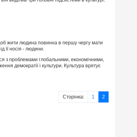
 щоб жити людина повинна в першу чергу мати
д її носія - людини.
лося з проблемами глобальними, економічними,
ння демократії і культури. Культура врятує
Сторінка:
1
2