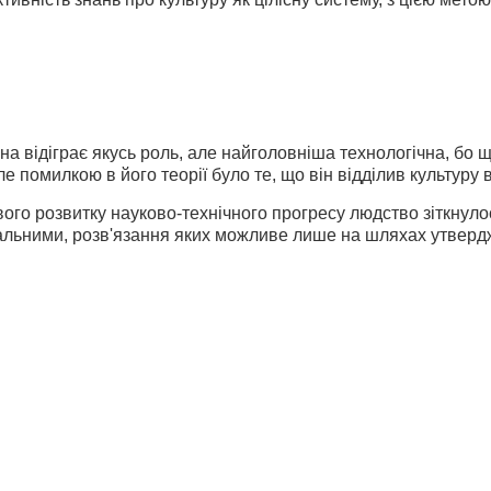
на відіграє якусь роль, але найголовніша технологічна, бо
Але помилкою в його теорії було те, що він відділив культуру ві
ого розвитку науково-технічного прогресу людство зіт­кну­
альними, розв'язання яких можливе лише на шляхах утвердже