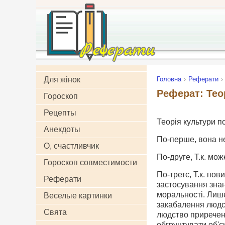
Для жінок
Головна
Реферати
Реферат: Тео
Гороскоп
Рецепты
Теорія культури п
Анекдоты
По-перше, вона н
О, счастливчик
По-друге, Т.к. мо
Гороскоп совместимости
По-третє, Т.к. по
Реферати
застосування знан
моральності. Лише
Веселые картинки
закабалення людсь
Свята
людство приречене
обгрунтувати об'єк