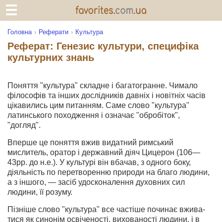
Головна
Реферати
Культура
Реферат: Генезис культури, специфіка
культурних знань
Поняття "культура" складне і багатогранне. Чима­ло
філософів та інших дослідників давніх і новітніх часів
цікавились цим питанням. Саме слово "культура"
латин­ського походження і означає "обробіток",
"догляд".
Вперше це поняття вжив видатний римський
мислитель, оратор і державний діяч Цицерон (106—
43рр. до н.е.). У культурі він вбачав, з одного боку,
діяльність по перетво­ренню природи на благо людини,
а з іншого, — засіб удос­коналення духовних сил
людини, її розуму.
Пізніше слово "культура" все частіше починає вжива­
тися як синонім освіченості, вихованості людини, і в