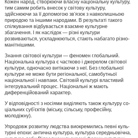
Кожен народ, створюючи власну національну культуру,
тим самим робить внесок у світову культуру,
здійснюючи за її допомогою зв'язок з навколишньою
природою та інши­ми народами. В результаті такого
спілкування відбуваєть­ся взаємне культурне
збагачення. І як наслідок — різні куль­тури
розвиваються, ускладнюються, стають набагато різно­
манітнішими.
Знання світової культури — феномен глобальний.
Національна культура є частково і джерелом світової
культури, одночасно витікаючи з неї. Без глобальної
культури не може бути ре­гіональної, самобутньої
національної і навпаки. Світовій культурі властивий
інтегрувальний процес. Національні ж мають
диференційований характер.
У відповідності з носіями виділяють також культуру со­
ціальних суб'єктів (міську, сільську, професійну,
молодіжну).
Упродовж розвитку людства виокремились певні куль­
турні епохи: антична культура, культура середньовічна,