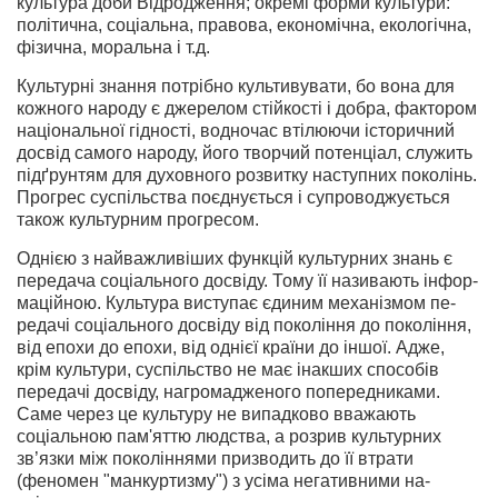
культура доби Відродження; окремі форми культури:
полі­тична, соціальна, правова, економічна, екологічна,
фізич­на, моральна і т.д.
Культурні знання потрібно культивувати, бо вона для
кожного народу є джерелом стійкості і добра, фактором
націо­нальної гідності, водночас втілюючи історичний
досвід самого народу, його творчий потенціал, служить
під­ґрунтям для духовного розвитку наступних поколінь.
Про­грес суспільства поєднується і супроводжується
також куль­турним прогресом.
Однією з найважливіших функцій культурних знань є
передача соціального досвіду. Тому її називають інфор­
маційною. Культура виступає єдиним механізмом пе­
редачі соціального досвіду від покоління до покоління,
від епохи до епохи, від однієї країни до іншої. Адже,
крім куль­тури, суспільство не має інакших способів
передачі досвіду, нагромадженого попередниками.
Саме через це культуру не випадково вважають
соціальною пам'яттю людства, а розрив культурних
зв’язки між поколіннями призводить до її втрати
(феномен "манкуртизму") з усіма негативними на­