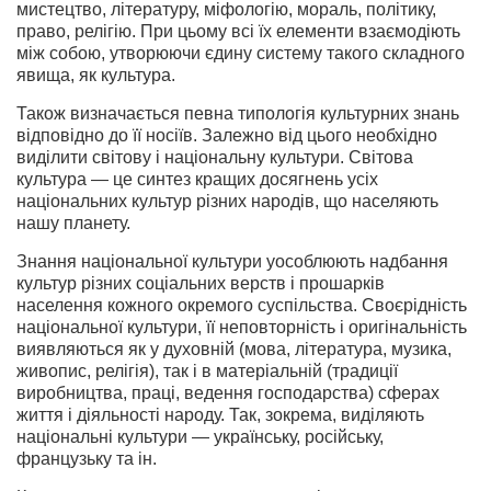
мистецтво, літературу, міфологію, мораль, політику,
право, релігію. При цьому всі їх елемен­ти взаємодіють
між собою, утворюючи єдину систему та­кого складного
явища, як культура.
Також визначається певна типологія культурних знань
відпові­дно до її носіїв. Залежно від цього необхідно
виділити світо­ву і національну культури. Світова
культура — це синтез кращих досягнень усіх
національних культур різних народів, що населяють
нашу планету.
Знання національної культури уособлюють надбання
культур різних соціальних верств і прошарків
населення кожного окремого суспільства. Своєрідність
національної культури, її неповторність і оригінальність
виявляються як у духовній (мова, література, музика,
живопис, релігія), так і в матеріальній (традиції
виробництва, праці, ведення гос­подарства) сферах
життя і діяльності народу. Так, зокре­ма, виділяють
національні культури — українську, російсь­ку,
французьку та ін.