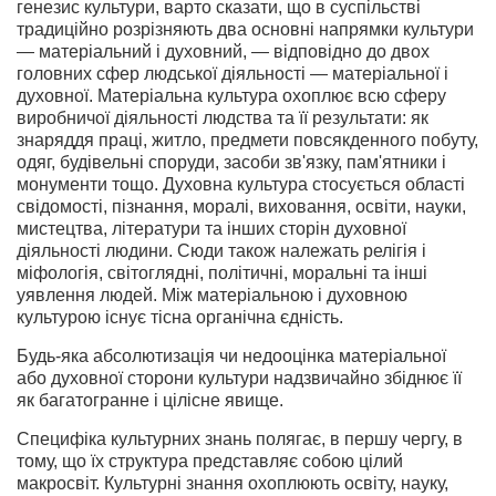
генезис культури, варто сказати, що в суспільстві
традиційно розрізняють два основні напрямки культу­ри
— матеріальний і духовний, — відповідно до двох
голов­них сфер людської діяльності — матеріальної і
духовної. Матеріальна культура охоплює всю сферу
виробничої діяль­ності людства та її результати: як
знаряддя праці, житло, предмети повсякденного побуту,
одяг, будівельні споруди, засоби зв'язку, пам'ятники і
монументи тощо. Духовна культура стосується області
свідомості, пізнання, моралі, виховання, освіти, науки,
мистецтва, літератури та інших сторін духовної
діяльності людини. Сюди також належать релігія і
міфологія, світоглядні, політичні, моральні та інші
уявлення людей. Між матеріальною і духовною
культурою існує тісна органічна єдність.
Будь-яка абсолютизація чи недооцінка матеріальної
або духовної сторони культури надзвичайно збіднює її
як ба­гатогранне і цілісне явище.
Специфіка культурних знань полягає, в першу чергу, в
тому, що їх структура представляє собою цілий
макросвіт. Культурні знання охоплюють освіту, науку,