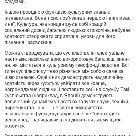
слідками.
Іншою провідною функцією культурних знань є
пізнавальна. Вона тісно пов'язана з першою і випливає
з неї. Культура, яка концентрує в собі кращий
соціальний досвід багатьох людських поколінь, набуває
здатності створювати сприят­ливі умови для його
пізнання і засвоєння.
Можна стверджувати, що суспільство інтелектуальне
настільки, наскільки воно використовує багатющі знан­
ня, які містяться в культурному генофонді людства. Всі
типи суспільств суттєво різняться між собою саме за
цією ознакою. Одні з них демонструють надзвичайну
здатність через культуру увібрати все краще,
нагромаджене людь­ми, і поставити собі на службу. Такі
суспільства (наприк­лад, в Японії) демонструють
величезний динамізм у бага­тьох галузях науки, техніки,
виробництва. Інші — не здатні використати
пізнавальної функції культури і все ще "ви­находять
велосипед", залишаючись на досить низькому щаблі
розвитку.