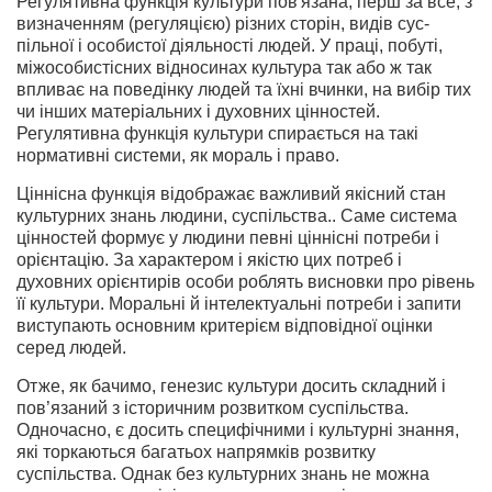
Регулятивна функція культури пов'язана, перш за все, з
визначенням (регуляцією) різних сторін, видів сус­
пільної і особистої діяльності людей. У праці, побуті,
міжособистісних відносинах культура так або ж так
впливає на поведінку людей та їхні вчинки, на вибір тих
чи інших матеріальних і духовних цінностей.
Регулятивна функція культури спирається на такі
нормативні системи, як мо­раль і право.
Ціннісна функція відобра­жає важливий якісний стан
культурних знань людини, суспільства.. Саме система
цінно­стей формує у людини певні ціннісні потреби і
орієнтацію. За характером і якістю цих потреб і
духовних орієнтирів особи роблять висновки про рівень
її культури. Моральні й інтелектуальні потреби і запити
виступають основним критерієм відповідної оцінки
серед людей.
Отже, як бачимо, генезис культури досить складний і
пов’язаний з історичним розвитком суспільства.
Одночасно, є досить специфічними і культурні знання,
які торкаються багатьох напрямків розвитку
суспільства. Однак без культурних знань не можна