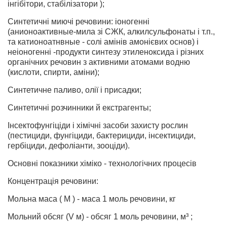
інгібітори, стабілізатори );
Синтетичні миючі речовини: іоногенні
(анионоактивные-мила зі СЖК, алкилсульфонаты і т.п.,
та катионоатнвные - солі амінів амонієвих основ) і
неіоногенні -продукти синтезу этиленоксида і різних
органічних речовин з активними атомами водню
(кислоти, спирти, аміни);
Синтетичне паливо, олії і присадки;
Синтетичні розчинники й екстрагенты;
Інсектофунгіціди і хімічні засоби захисту рослин
(пестициди, фунгіциди, бактерициди, інсектициди,
гербіциди, дефоліанти, зооціди).
Основні показники хіміко - технологічних процесів
Концентрація речовини:
Мольна маса ( М ) - маса 1 моль речовини, кг
Мольний обсяг (V м) - обсяг 1 моль речовини, м³ ;