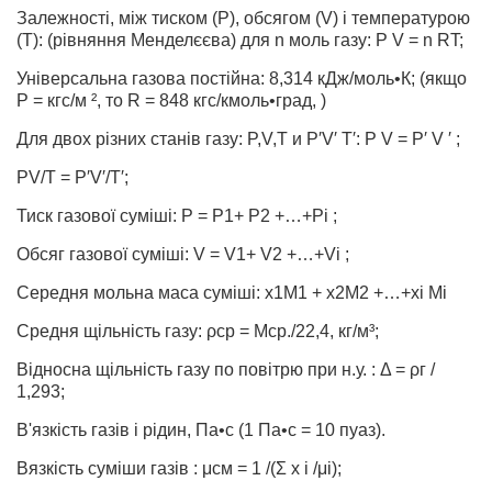
Залежності, між тиском (Р), обсягом (V) і температурою
(Т): (рівняння Менделєєва) для n моль газу: P V = n RT;
Універсальна газова постійна: 8,314 кДж/моль•К; (якщо
Р = кгс/м ², то R = 848 кгс/кмоль•град, )
Для двох різних станів газу: P,V,Т и P′V′ Т′: Р V = P′ V ′ ;
PV/T = P′V′/T′;
Тиск газової суміші: Р = P1+ Р2 +…+Pi ;
Обсяг газової суміші: V = V1+ V2 +…+Vi ;
Середня мольна маса суміші: х1М1 + х2М2 +…+хi Мi
Средня щільність газу: ρср = Мср./22,4, кг/м³;
Відносна щільність газу по повітрю при н.у. : Δ = ρг /
1,293;
В'язкість газів і рідин, Па•с (1 Па•с = 10 пуаз).
Вязкість суміши газів : μсм = 1 /(Σ х і /μі);