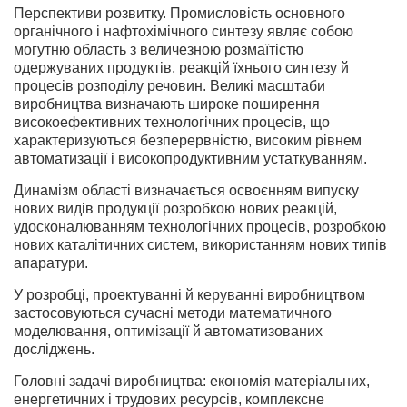
Перспективи розвитку. Промисловість основного
органічного і нафтохімічного синтезу являє собою
могутню область з величезною розмаїтістю
одержуваних продуктів, реакцій їхнього синтезу й
процесів розподілу речовин. Великі масштаби
виробництва визначають широке поширення
високоефективних технологічних процесів, що
характеризуються безперервністю, високим рівнем
автоматизації і високопродуктивним устаткуванням.
Динамізм області визначається освоєнням випуску
нових видів продукції розробкою нових реакцій,
удосконалюванням технологічних процесів, розробкою
нових каталітичних систем, використанням нових типів
апаратури.
У розробці, проектуванні й керуванні виробництвом
застосовуються сучасні методи математичного
моделювання, оптимізації й автоматизованих
досліджень.
Головні задачі виробництва: економія матеріальних,
енергетичних і трудових ресурсів, комплексне