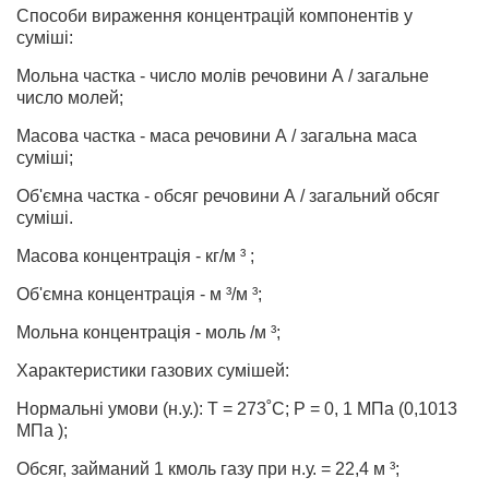
Способи вираження концентрацій компонентів у
суміші:
Мольна частка - число молів речовини А / загальне
число молей;
Масова частка - маса речовини А / загальна маса
суміші;
Об'ємна частка - обсяг речовини А / загальний обсяг
суміші.
Масова концентрація - кг/м ³ ;
Об'ємна концентрація - м ³/м ³;
Мольна концентрація - моль /м ³;
Характеристики газових сумішей:
Нормальні умови (н.у.): Т = 273˚С; Р = 0, 1 МПа (0,1013
МПа );
Обсяг, займаний 1 кмоль газу при н.у. = 22,4 м ³;