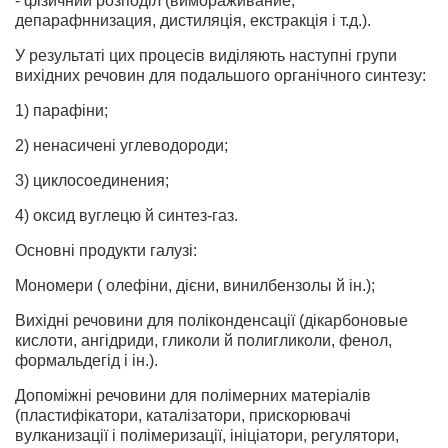
- фізичний розподіл (вимораживание,
депарафннизация, дистиляція, екстракція і т.д.).
У результаті цих процесів виділяють наступні групи
вихідних речовин для подальшого органічного синтезу:
1) парафіни;
2) ненасичені углеводороди;
3) циклосоединения;
4) оксид вуглецю й синтез-газ.
Основні продукти галузі:
Мономери ( олефіни, дієни, винилбензолы й ін.);
Вихідні речовини для поліконденсації (дікарбоновые
кислоти, ангідриди, гликоли й полигликоли, фенол,
формальдегід і ін.).
Допоміжні речовини для полімерних матеріалів
(пластифікатори, каталізатори, прискорювачі
вулканизації і полімеризації, ініціатори, регулятори,