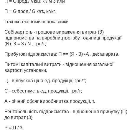
П = Gпрод./ Vкат, кг/ м 3 или
П = G прод./ G кат., кг/кг.
Техніко-економічні показники
Собівартість - грошове вираження витрат (З)
підприємства на виробництвоі збут одиниці продукції
(N): З = 3 / N , грн/т;
Прибуток підприємства: П == (Я - З) •А , де; апарата.
Питомі капітальні витрати - відношення загальної
вартості установки,
Ц - відпускна ціна ед. продукції, грн/т;
С - себестнмсть ед. продукції, грн/т;
А - річний обсяг виробництва продукції, т.
Рентабельність підприємства - відношення прибутку (П)
до витрат (3)
Р = П / 3