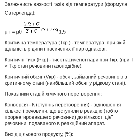
Залежнисть вязкості газів від температури (формула
Сатерленда):
μ т = μ0
1,5
Критична температура (Ткр.) - температура, при якій
щільність рідини і насичених її пар однакові.
Критичні тиск (Ркр) - тиск насиченої пари при Ткр. (при Т
> Ткр стан речовини газоподібне).
Критичний обсяг (Vкр) - обсяг, займаний речовиною в
критичному стані (наибільший обсяг у рідкому стані).
Показники стадій хімічного перетворення:
Конверсія - К (ступінь перетворення) - відношення
кількості речовини, що вступили в реакцію (тобто
прореагировавшего речовини) до кількості цієї
речовини, подаваного в реакційний апарат.
Вихід цільового продукту, (%):