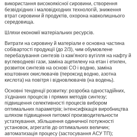
використання високоякісної сировини, створення
безвідхідних і маловідходних технологій, зниження
втрат сировини й продуктів, охорона навколишнього
середовища.
Шляхи економії матеріальних ресурсів.
Витрати на сировину й матеріали е основна частина
собівартості продукції (до 2/3), чим обумовлене
перебазування синтезів із кам'яного вугілля на нафту й
вуглеводневі гази, заміна ацетилену на етан і етилен,
розвиток синтезів на основі CO і водню, заміна
коштовних окислювачів (пероксид водню, азотна
кислота) на повітря і відновлювачів (на водень).
Основні тенденції розвитку: розробка одностадійних,
з'єднаних процесів і прямих методів синтезу;
підвищення селективності процесів вибором
оптимальних параметрів; інтенсифікація виробництва
шляхом підвищення питомої производительности
устаткування, збільшення одиничної потужності
установок, агрегатів до оптимальних величин;
автоматизація процесу (застосування АСУ ТП);