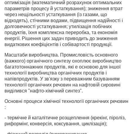
оптимізація (математичний розрахунок оптимальних
параметрів процесу й устаткування); зниження втрат
через нещільності устаткування (із газами, що
відходять), стічними водами, підвищення надійності і
долговечності устаткування; утилізація побічних
продуктів, їхня комплексна переробка, та економія
енергії. Рішення цих задач приводить до зниження
видаткових коефіцієнтів і собівартості продукції.
Масштаби виробництва. Промисловість основного
(важкого) органічного синтезу охоплює виробництво
багатотоннажних продуктів, які е основою для іншої
технології виробництва органічних продуктів і
напівпродуктів. У зв'язку з переважним базуванням
технології органічних речовин на нафтовій сировині
виділився "нафто-хімічний синтез".
Основні процеси хімічної технології органічних речовин
:
- термічне й каталітичне розщеплення (крекінг, піроліз,
риформінг, конверсія, коксування, циклізація);