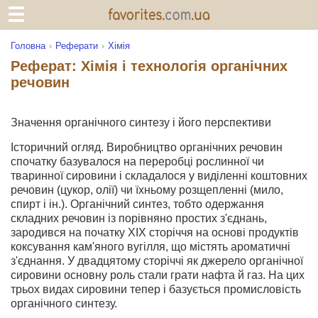
Головна
Реферати
Хімія
Реферат: Xімія і технологія органічних
речовин
Значення органічного синтезу і його перспективи
Історичний огляд. Виробництво органічних речовин
спочатку базувалося на переробці рослинної чи
тваринної сировини і складалося у виділенні коштовних
речовин (цукор, олії) чи їхньому розщепленні (мило,
спирт і ін.). Органічний синтез, тобто одержання
складних речовин із порівняно простих з'єднань,
зародився на початку XIX сторіччя на основі продуктів
коксування кам'яного вугілля, що містять ароматичні
з'єднання. У двадцятому сторіччі як джерело органічної
сировини основну роль стали грати нафта й газ. На цих
трьох видах сировини тепер і базується промисловість
органічного синтезу.