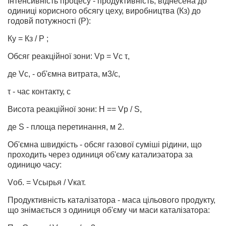
Інтенсивність процесу - продуктивність, віднесена до
одиниці корисного обсягу цеху, виробництва (Кз) до
годовй потужності (Р):
Ку = Кз / Р ;
Обсяг реакційної зони: Vp = Vс τ,
де Vc, - об'ємна витрата, м3/c,
τ - час контакту, c
Висота реакційної зони: Н == Vp / S,
де S - площа перетинання, м 2.
Об'ємна швидкість - обсяг газової суміші рідини, що
проходить через одиниця об'єму каталиэатора за
одиницю часу:
Vоб. = Vсырья / Vкат.
Продуктивність каталізатора - маса цільового продукту,
що знімається з одиниця об'єму чи маси каталізатора: