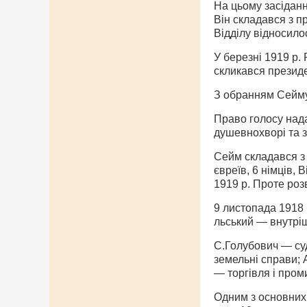
На цьому засіданн
Він складався з п
Відділу відно­сило
У березні 1919 p.
скликався презид
З обранням Сейму 
Право голосу над
душев­нохворі та 
Сейм складався з 
євреїв, 6 німців,
1919 p. Проте роз
9 листопада 1918 
льський — внутріш
С.Голубович — суд
земельні справи; 
— торгівля і пром
Одним з основних 