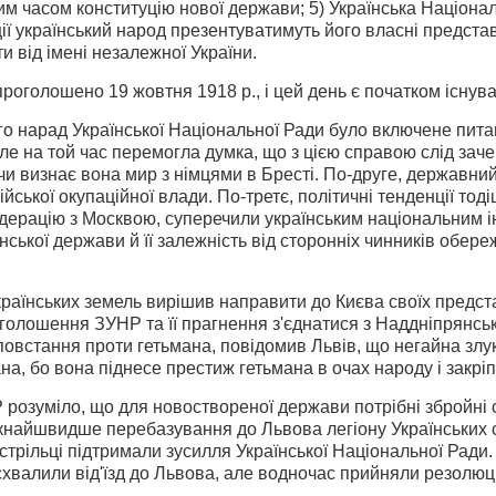
м часом конституцію нової держави; 5) Українська Націона
ї українсь­кий народ презентуватимуть його власні представ
 від імені незале­жної України.
роголошено 19 жовтня 1918 p., і цей день є початком існув
о нарад Української Національної Ради було включене пита
ле на той час перемогла думка, що з цією справою слід зачек
 чи визнає вона мир з німцями в Бресті. По-друге, державн
ійської окупаційної влади. По-третє, політичні тенденції то
дерацію з Москвою, суперечили українським національним 
ської держави й її залежність від сторонніх чинників обереж
українських земель вирішив направити до Києва своїх предст
о­лошення ЗУНР та її прагнення з'єднатися з Наддніпрянсь
повстання проти гетьмана, повідомив Львів, що негайна злу
, бо вона піднесе престиж гетьмана в очах народу і закріп
розуміло, що для новоствореної держави потрібні збройні 
кнайшвидше перебазування до Львова легіону Українських сі
 стрільці підтримали зусилля Української Національної Ради
 схвалили від'їзд до Львова, але водночас прийняли резолю