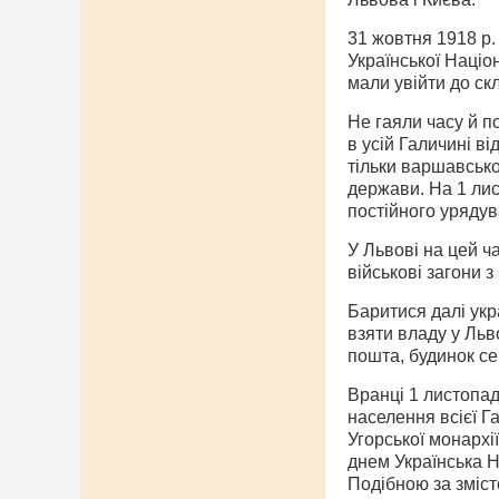
31 жовтня 1918 p.
Українсь­кої Наці
мали увійти до ск
Не гаяли часу й п
в усій Галичині в
тільки варшавсько
держави. На 1 ли
постійного урядув
У Львові на цей ч
військові загони 
Баритися далі укр
взяти владу у Льво
пошта, буди­нок се
Вранці 1 листопад
населен­ня всієї 
Угорської монар­х
днем Українська На
Подібною за зміст