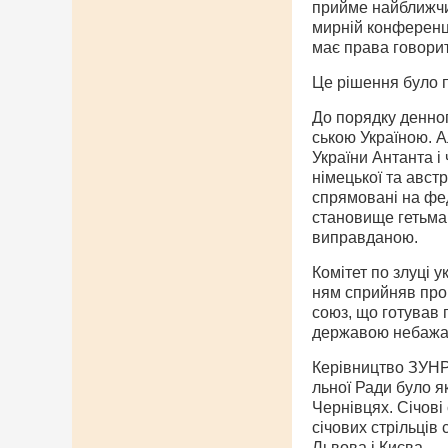
прийме найближчи
мирній конференці
має права говорити
Це рішення було п
До порядку денног
ською Україною. А
України Антанта і
німецької та австр
спрямовані на фе
становище гетьман
виправданою.
Комітет по злуці 
ням сприйняв прог
союз, що готував 
державою небажана
Керівництво ЗУНР 
льної Ради було я
Чернівцях. Січові
січових стрільців
Львова і Києва.