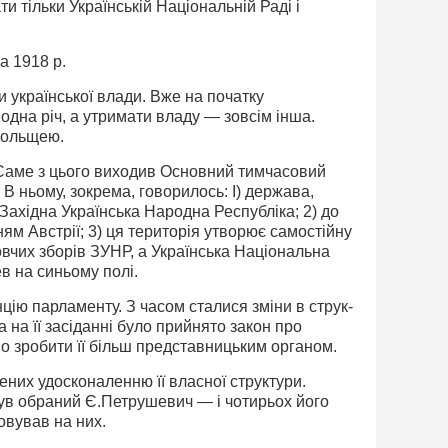
и тільки Українській На­ціональній Раді і
а 1918 p.
 української влади. Вже на початку
 одна річ, а утримати владу — зовсім інша.
Польщею.
Саме з цього виходив Основний тимчасовий
В ньому, зокрема, гово­рилось: І) держава,
ахідна Українська Народна Республіка; 2) до
нням Австрії; 3) ця територія утворює самостійну
вчих зборів ЗУНР, а Українська Націона­льна
в на синьому полі.
ію парламенту. З часом сталися зміни в струк­
 на її засіданні було прийнято закон про
но зробити її більш представницьким органом.
ених удосконаленню її власної структури.
був обраний Є.Петрушевич — і чотирьох його
овував на них.