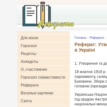
Для жінок
Головна
Реферати
Реферат: Утво
Гороскоп
в Україні
Рецепты
Анекдоты
1. Утворення та д
О, счастливчик
18 жовтня 1918 p.
парламенту, галиц
Гороскоп совместимости
Буковини. Збори о
Реферати
головою (президе
Веселые картинки
Українська Націона
під орудою Австрі
Свята
національні менши