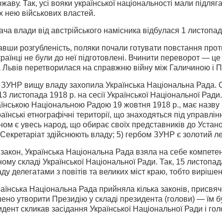
аву. Так, усі вояки української національності мали підлягат
 нею військових властей.
а влади від австрійського намісника відбу­лася 1 листопад
авши розгубленість, поляки почали готувати повстання проти
країнці не були до неї підготовлені. Вчинити переворот — це
а Львів перетворилася на справжню війну між Галичиною і 
ЗУНР вищу владу захопила Українська Національна Рада. 
3 листопада 1918 р. на сесії Української Національної Ради. 
нською Національною Ра­дою 19 жовтня 1918 p., має назву З
раїнські етнографічні території, що знаходяться під управлі
еном є увесь народ, що обирає своїх представників до Устано
Секретаріат здійснюють владу; 5) гербом ЗУНР є золотий ле
акон, Українська Національна Рада взяла на себе компетенц
ному складі Української Національної Ради. Так, 15 листопада
аду делегатами з повітів та великих міст краю, тобто виріше
країнська Національна Рада прийняла кілька законів, присвяч
ено утворити Президію у складі президента (голови) — їм 
и­дент скликав засідання Української Національної Ради і гол