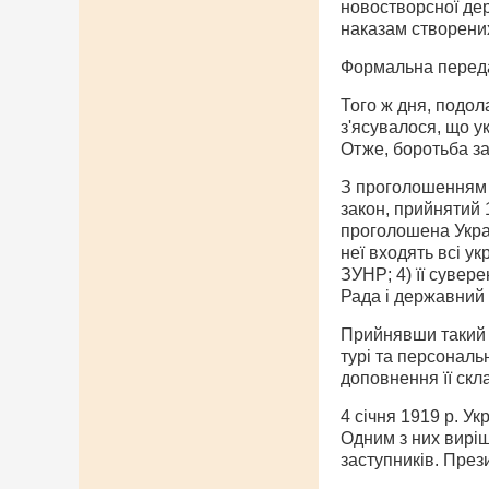
новостворсної держ
наказам створених
Формальна передач
Того ж дня, подол
з'ясувалося, що у
Отже, боротьба з
З проголошенням 
закон, прийнятий 1
проголошена Украї
неї входять всі ук
ЗУНР; 4) її сувер
Рада і державний 
Прийнявши такий з
турі та персональ
доповнення її скл
4 січня 1919 p. У
Одним з них виріш
заступників. През