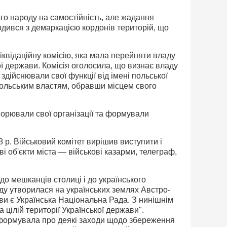
ого народу на самостійність, але жадання
годився з демаркацією кордонів територій, що
ліквідаційну комісію, яка мала перейняти владу
ої держави. Комісія оголосила, що визнає владу
здійснювали свої функції від імені польської
польським властям, обравши місцем свого
ворювали свої організації та формували
 p. Військовий комітет вирішив виступити і
ві об'єкти міста — військові казарми, телеграф,
до мешканців столиці і до українського
оду утворилася на українських землях Австро-
ви є Українська Національна Рада. З нинішнім
 цілій території Української держави".
 інформувала про деякі заходи щодо збереження