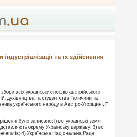
 індустріалізації та їх здійснення
збори всіх українських послів австрійського
тій, духівництва та студентства Галичини та
ника українського народу в Австро-Угорщині, її
ішенні було записано: І) всі українські землі
едставляють окрему Українську державу; 3) всі
елегатів; 4) Українська Національна Рада