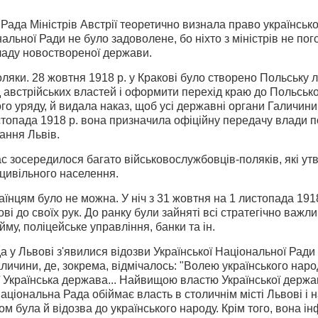
 Рада Міністрів Австрії теоретично визнала право українськ
ональної Ради не було задоволене, бо ніхто з міністрів не по
ладу новоствореної держави.
оляки. 28 жовтня 1918 р. у Кракові було створено Польську 
ід австрійських властей і оформити перехід краю до Польськ
го уряду, й видала наказ, щоб усі державні органи Галичини 
стопада 1918 p. вона призначила офіційну передачу влади 
ання Львів.
ас зосередилося багато військовослужбовців-поляків, які ут
з цивільного населення.
аїнцям було не можна. У ніч з 31 жовтня на 1 листопада 1918
ві до своїх рук. До ранку були зайняті всі стратегічно важли
йму, поліцейське управління, банки та ін.
а у Львові з'явилися відозви Української Національної Ради 
Галичини, де, зокрема, відмічалось: "Волею українського нар
ії Українська держава... Найвищою властю Української держа
ціо­нальна Рада обіймає власть в столичнім місті Львові і на
ом була й відозва до українського народу. Крім того, вона