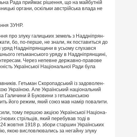
льна Рада приймає рішення, що на майбутній
ницькі органи, оскільки австрійська влада не
ання ЗУНР.
ння про злуку галицьких земель з Наддніпрян­
ати, бо, по-перше, не знали, як поставиться до
ий уряд Наддніпрянщини в усьому слухався
ді­шнього гетьманського уряду в Наддніпрянщині,
інте­ресам. Через непевне державно-правове
ність Украї­нської Національної Ради була
авників. Гетьман Скоропадський із задоволен­
кою Україною. Але Український національний
ка Галичини й Буковини з гетьманською
ить його режим, який союз мав намір повалити.
сили, тому першою акцією Української Націона­
чових стрільців, який перебував тоді в
. 24 жовтня 1918 p. збори старшин Українських
цію, якою висловлювались за негайну злуку