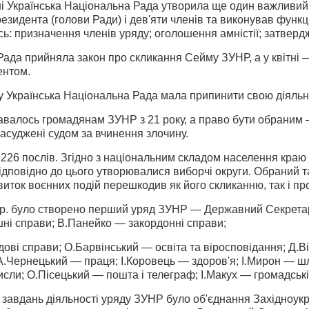
і Українська Національна Рада утворила ще один важливий 
резидента (голови Ради) і дев'яти членів та виконував функц
сь: призначення членів уряду; оголошення амністії; затверд­
 Рада прийняла закон про скликання Сейму ЗУНР, а у квітн
ентом.
Українська Національна Рада мала припи­нити свою діяльні
авалось громадянам ЗУНР з 21 року, а право бути обраним 
засуджені судом за вчинення злочину.
226 послів. Згідно з національним складом населення краю 
 Відповідно до цього утворювалися виборчі округи. Обраний 
виток воєнних подій перешкодив як його скликанню, так і п
p. було створено перший уряд ЗУНР — Державний Секретаріа
ні справи; В.Панейко — закордонні справи;
ові справи; О.Барвінський — освіта та віроспо­відання; Д.
А.Чернецький — праця; І.Коровець — здоров'я; І.Мирон — ш
исли; О.Пісецький — пошта і телеграф; І.Макух — громадські
завдань діяльності уряду ЗУНР було об'єд­нання Західноукра