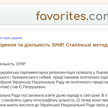
Історія україни
рення та діяльність ЗУНР. Сталінські методи
іяльність ЗУНР
 українська парламентарна репрезентація скликала у Львові 
ького і буковинського сеймів, пре­дставників політичних пар
брали Українську Національну Раду як полі­тичного представ
нтом) став Є.Петрушевич.
льна Рада постановила взяти долю народу в свої руки. В її р
ї становлять єдину етнографічну цільність; 2) тепер вони пр
ни мають вислати до Української Національної Ради своїх д