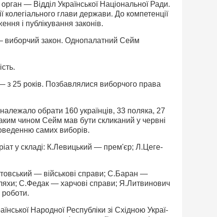
орган — Відділ Української Національної Ради.
ії колегіального глави держави. До компетенції
ження і публікування законів.
і — виборчий закон. Однопалатний Сейм
сть.
— з 25 років. Позбавлялися виборчого права
належало обрати 160 українців, 33 поляка, 27
таким чином Сейм мав бути скликаний у червні
роведенню самих виборів.
т у складі: К.Левицький — прем'єр; Л.Цеге-
Вітовський — військові справи; С.Баран —
ляхи; С.Федак — харчові справи; Я.Литвинович
 роботи.
їнської Народної Республіки зі Східною Украї­