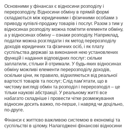
Основними у фінансах є відносини розподілу і
перерозподілу. Відносини обміну в прямій формі
складаються між юридичними і фізичними особами з
приводу купівлі-продажу товарів і послуг. Ра­зом з тим у
відносинах розподілу можна помітити елементи обміну,
а у відносинах обміну – ознаки розподілу. Наприклад,
податки мож­на розглядати і як метод перерозподілу
доходів юридичних та фі­зичних осіб, і як плату
суспільства державі за виконання нею уста­новлених
функцій і надання відповідних послуг: скільки
заплатили, стільки й отримали. У будь-яких відносинах
обміну можливі елементи перерозподілу доходів,
оскільки ціни, як правило, відхиляються від ре­альної
вартості товарів та послуг; Слід пам’ятати, що в
чистому вигляді обмін та розподіл і перерозподіл – це
тільки наукові абстракції. У ре­альному житті все
набагато складніше і провести чітке розмежування
відносин досить важко, по-перше, і навряд чи доцільно,
по-друге.
Фінанси є життєво важливою системою в економіці та
суспіль­стві в цілому. Налагоджені фінансові відносини