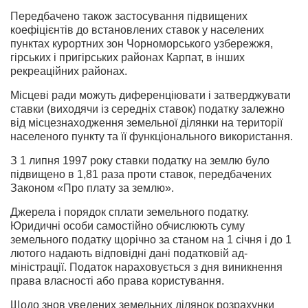
Передбачено також застосування підвищених
коефіцієнтів до встановлених ставок у населених
пунктах курортних зон Чорномор­ського узбережжя,
гірських і пригірських районах Карпат, в інших
рекреаційних районах.
Місцеві ради можуть диференціювати і затверджувати
ставки (виходячи із середніх ставок) податку залежно
від місцезнаходжен­ня земельної ділянки на території
населеного пункту та її функціо­нального використання.
З 1 липня 1997 року ставки податку на землю було
підвищено в 1,81 раза проти ставок, передбачених
Законом «Про плату за землю».
Джерела і порядок сплати земельного податку.
Юридичні особи самостійно обчислюють суму
земельного податку щорічно за ста­ном на 1 січня і до 1
лютого надають відповідні дані податковій ад­
міністрації. Податок нараховується з дня виникнення
права власнос­ті або права користування.
Щодо знов уведених земельних ділянок розрахунки