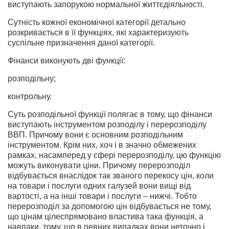
виступають запору­кою нормальної життєдіяльності.
Сутність кожної економічної категорії детально
розкриває­ться в її функціях, які характеризують
суспільне призначення даної категорії.
Фінанси виконують дві функції:
розподільну;
контрольну.
Суть розподільної функції полягає в тому, що фінанси
виступа­ють інструментом розподілу і перерозподілу
ВВП. Причому вони є основним розподільним
інструментом. Крім них, хоч і в значно об­межених
рамках, насамперед у сфері перерозподілу, цю функцію
можуть виконувати ціни. Причому перерозподіл
відбувається внас­лідок так званого перекосу цін, коли
на товари і послуги одних га­лузей вони вищі від
вартості, а на інші товари і послуги – нижчі. Тобто
перерозподіл за допомогою цін відбувається не тому,
що ці­нам цілеспрямовано властива така функція, а
навпаки, тому, що в певних випадках вони неточно і