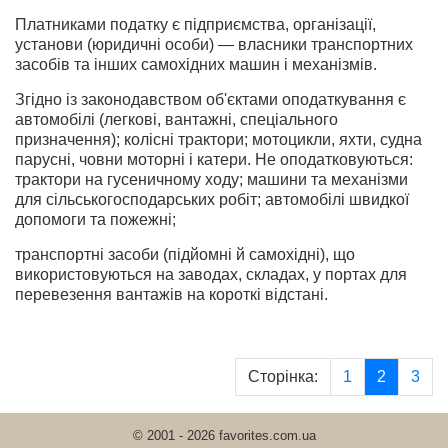
Платниками податку є підприємства, організації,
установи (юри­дичні особи) — власники транспортних
засобів та інших самохідних машин і механізмів.
Згідно із законодавством об'єктами оподаткування є
автомобілі (легкові, вантажні, спеціального
призначення); колісні трактори; мото­цикли, яхти, судна
парусні, човни моторні і катери. Не оподатковують­ся:
трактори на гусеничному ходу; машини та механізми
для сільсько­господарських робіт; автомобілі швидкої
допомоги та пожежні;
транспортні засоби (підйомні й самохідні), що
використовуються на за­водах, складах, у портах для
перевезення вантажів на короткі відстані.
Сторінка:
1
2
3
© 2001 - 2026 favorites.com.ua