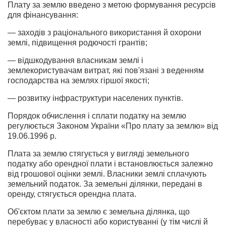
Плату за землю введено з метою формування ресурсів
для фінан­сування:
— заходів з раціонального використання й охорони
землі, під­вищення родючості грантів;
— відшкодування власникам землі і
землекористувачам витрат, які пов'язані з веденням
господарства на землях гіршої якості;
— розвитку інфраструктури населених пунктів.
Порядок обчислення і сплати податку на землю
регулюється За­коном України «Про плату за землю» від
19.06.1996 p.
Плата за землю стягується у вигляді земельного
податку або орендної плати і встановлюється залежно
від грошової оцінки землі. Власники землі сплачують
земельний податок. За земельні ділянки, передані в
оренду, стягується орендна плата.
Об'єктом плати за землю є земельна ділянка, що
перебуває у влас­ності або користуванні (у тім числі й