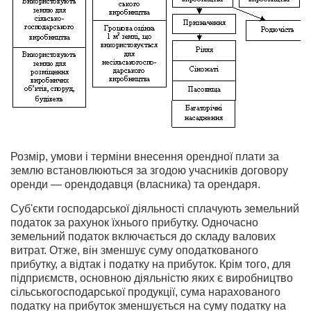
Розмір, умови і терміни внесення орендної плати за
землю вста­новлюються за згодою учасників договору
оренди — орендодавця (власника) та орендаря.
Суб'єкти господарської діяльності сплачують земельний
податок за рахунок їхнього прибутку. Одночасно
земельний податок вклю­чається до складу валових
витрат. Отже, він зменшує суму оподат­кованого
прибутку, а відтак і податку на прибуток. Крім того, для
підприємств, основною діяльністю яких є виробництво
сільськогос­подарської продукції, сума нарахованого
податку на прибуток змен­шується на суму податку на