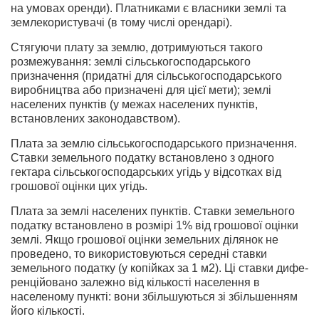
на умовах оренди). Платниками є власники землі та
землекористувачі (в тому числі орендарі).
Стягуючи плату за землю, дотримуються такого
розмежування: землі сільськогосподарського
призначення (придатні для сільсько­господарського
виробництва або призначені для цієї мети); землі
населених пунктів (у межах населених пунктів,
встановлених зако­нодавством).
Плата за землю сільськогосподарського призначення.
Ставки зе­мельного податку встановлено з одного
гектара сільськогоспо­дарських угідь у відсотках від
грошової оцінки цих угідь.
Плата за землі населених пунктів. Ставки земельного
податку встановлено в розмірі 1% від грошової оцінки
землі. Якщо грошової оцінки земельних ділянок не
проведено, то використовуються сере­дні ставки
земельного податку (у копійках за 1 м2). Ці ставки дифе­
ренційовано залежно від кількості населення в
населеному пункті: вони збільшуються зі збільшенням
його кількості.