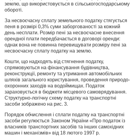
землю, що використовується в сільсько­господарському
обороті.
За несвоєчасну сплату земельного податку стягується
пеня в розмірі 0,3% суми заборгованості за кожний
день несплати. Розмір пені за несвоєчасне внесення
орендної плати передбачається в дого­ворі оренди:
однак вона не повинна перевищувати розміру пені за
несвоєчасну сплату податку на землю.
Кошти, що надходять від стягнення податку,
спрямовуються на фінансування будівництва,
реконструкції, ремонту та утримання ав­томобільних
шляхів загального користування, проведення природо­
охоронних заходів на водоймищах. Податок
зараховується в бю­джети місцевого самоврядування.
Структурно-логічну схему подат­ку на транспортні
засоби зображено на рис. 3.
Порядок обчислення і сплати податку на транспортні
засоби регу­люється Законом України «Про податок із
власників транспортних за­собів та інших самохідних
машин і механізмів» від 18 лютого 1997 p.