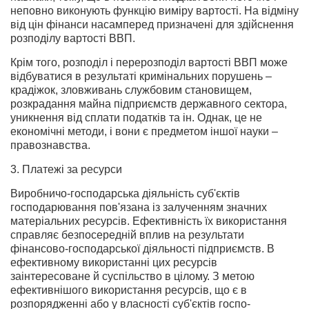
неповно виконують функцію вимі­ру вартості. На відміну
від цін фінанси насамперед призначені для здійснення
розподілу вартості ВВП.
Крім того, розподіл і перерозподіл вартості ВВП може
відбува­тися в результаті кримінальних порушень –
крадіжок, зловжи­вань службовим становищем,
розкрадання майна підприємств дер­жавного сектора,
уникнення від сплати податків та ін. Однак, це не
економічні методи, і вони є предметом іншої науки –
право­знавства.
3. Платежі за ресурси
Виробничо-господарська діяльність суб'єктів
господарювання пов'я­зана із залученням значних
матеріальних ресурсів. Ефективність їх вико­ристання
справляє безпосередній вплив на результати
фінансово-госпо­дарської діяльності підприємств. В
ефективному використанні цих ресур­сів
заінтересоване й суспільство в цілому. З метою
ефективнішого вико­ристання ресурсів, що є в
розпорядженні або у власності суб'єктів госпо­