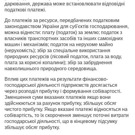
дарювання, держава може встановлювати відповідні
податкові платежі.
До платежів за ресурси, передбачених податковим
законодавст­вом України для суб'єктів господарювання,
можна віднести: плату (податок) за землю; податок з
власників транспортних засобів та інших самохідних
машин і механізмів; податок на нерухоме майно
(нерухомість); збір за спеціальне використання
природних ресурсів (лісовий податок, плата за воду,
плата за корисні копалини); збір за забруднення
навколишнього природного середовища.
Вплив цих платежів на результати фінансово-
господарської діяльності підприємств досягається
через розподіл прибутку і формування собівартості.
Зменшення суми вказаних платежів якщо вони
здійснюються за рахунок прибутку, збільшує обсяг
чистого прибутку. Якщо вказані платежі відносяться на
собівар­тість, то їх скорочення зменшує поточні витрати
господарської діяльності, що в кінцевому підсумку
збільшує обсяг прибутку.