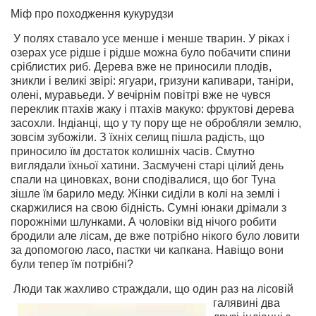
Міф про походження кукурудзи
У полях ставало усе менше і менше тварин. У ріках і
озерах усе рідше і рідше можна було побачити спини
сріблистих риб. Дерева вже не приносили плодів,
зникли і великі звірі: ягуари, гризуни капивари, таніри,
олені, муравьеди. У вечірнім повітрі вже не чувся
переклик птахів жаку і птахів макуко: фруктові дерева
засохли. Індіанці, що у ту пору ще не обробляли землю,
зовсім зубожіли. З їхніх селищ пішла радість, що
приносило їм достаток колишніх часів. Смутно
виглядали їхньої хатини. Засмучені старі цілий день
спали на циновках, вони сподівалися, що бог Туна
зішле їм барило меду. Жінки сиділи в колі на землі і
скаржилися на свою бідність. Сумні юнаки дрімали з
порожніми шлунками. А чоловіки від нічого робити
бродили але лісам, де вже потрібно нікого було ловити
за допомогою ласо, пастки чи капкана. Навіщо вони
були тепер їм потрібні?
Люди так жахливо страждали, що
один раз на лісовій
галявині два