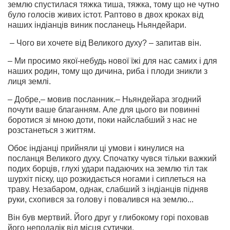
землю спустилася тяжка тиша, тяжка, тому що не чутно
було голосів живих істот. Раптово в двох кроках від
наших індіанців виник посланець Ньяндейари.
– Чого ви хочете від Великого духу? – запитав він.
– Ми просимо якої-небудь нової їжі для нас самих і для
наших родин, тому що дичина, риба і плоди зникли з
лиця землі.
– Добре,– мовив посланник.– Ньяндейара згодний
почути ваше благанням. Але для цього ви повинні
боротися зі мною доти, поки найслабший з нас не
розстанеться з життям.
Обоє індіанці прийняли ці умови і кинулися на
посланця Великого духу. Спочатку чувся тільки важкий
подих борців, глухі удари падаючих на землю тіл так
шурхіт піску, що розкидається ногами і сиплеться на
траву. Незабаром, однак, слабший з індіанців підняв
руки, схопився за голову і повалився на землю...
Він був мертвий. Його друг у глибокому горі поховав
його неподалік від місця сутички.