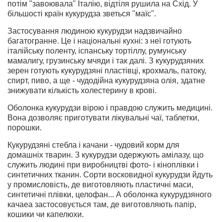
потім "завоювала" Італію, відтіля рушила на Схід. У
більшості країн кукурудза зветься "маїс".
Застосування людиною кукурудзи надзвичайно
багатогранне. Це і національні кухні: з неї готують
італійську поленту, іспанську тортіллу, румунську
мамалигу, грузинську мчяди і так далі. З кукурудзяних
зерен готують кукурудзяні пластівці, крохмаль, патоку,
спирт, пиво, а ще - чудодійна кукурудзяна олія, здатне
знижувати кількість холестерину в крові.
Оболонка кукурудзи вірою і правдою служить медицині.
Вона дозволяє приготувати лікувальні чаї, таблетки,
порошки.
Кукурудзяні стебла і качани - чудовий корм для
домашніх тварин. З кукурудзи одержують амілазу, що
служить людині при виробництві фото- і кіноплівки і
синтетичних тканин. Сорти восковидної кукурудзи йдуть
у промисловість, де виготовляють пластичні маси,
синтетичні плівки, целофан... А оболонка кукурудзяного
качаеа застосовується там, де виготовляють папір,
кошики чи капелюхи.