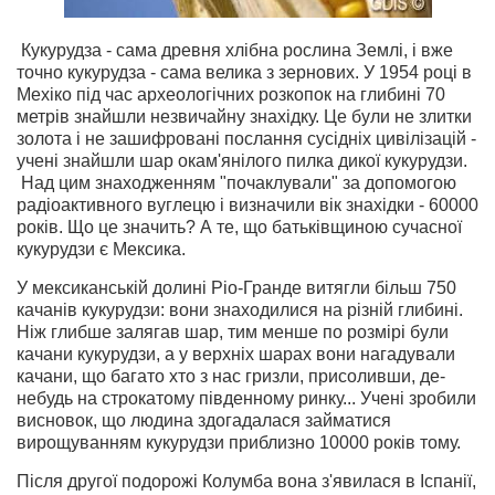
Кукурудза - сама древня хлібна рослина Землі, і вже
точно кукурудза - сама велика з зернових. У 1954 році в
Мехіко під час археологічних розкопок на глибині 70
метрів знайшли незвичайну знахідку. Це були не злитки
золота і не зашифровані послання сусідніх цивілізацій -
учені знайшли шар окам'янілого пилка дикої кукурудзи.
Над цим знаходженням "почаклували" за допомогою
радіоактивного вуглецю і визначили вік знахідки - 60000
років. Що це значить? А те, що батьківщиною сучасної
кукурудзи є Мексика.
У мексиканській долині Ріо-Гранде витягли більш 750
качанів кукурудзи: вони знаходилися на різній глибині.
Ніж глибше залягав шар, тим менше по розмірі були
качани кукурудзи, а у верхніх шарах вони нагадували
качани, що багато хто з нас гризли, присоливши, де-
небудь на строкатому південному ринку... Учені зробили
висновок, що людина здогадалася займатися
вирощуванням кукурудзи приблизно 10000 років тому.
Після другої подорожі Колумба вона з'явилася в Іспанії,