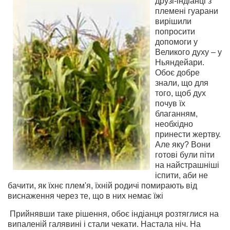
друзі-індіанці з
племені гуарани
вирішили
попросити
допомоги у
Великого духу – у
Ньяндейари.
Обоє добре
знали, що для
того, щоб дух
почув їх
благанням,
необхідно
принести жертву.
Але яку? Вони
готові були піти
на найстрашніші
іспити, аби не
бачити, як їхнє плем'я, їхній родичі помирають від
виснаження через те, що в них немає їжі
Прийнявши таке рішення, обоє індіанця розтяглися на
випаленій галявині і стали чекати. Настала ніч. На