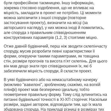
були професійною таємницею. Іншу інформацію,
зокрема стосовно оздоблення, що не впливає на
міцність, закладати в проект не потрібно. Ці моменти
можна запозичити з іншої споруди (повторне
застосування проекту), визначити на місці (за
авторського нагляду), у них можна іноді й помилитись,
але споруда з правильним співвідношенням
конструктивних параметрів (1,2, 3) стоятиме міцно.
Отже давній будівничий, перш ніж зводити склепінчасту
споруду, мусив розробити певні характеристики її
форми, оперуючи такими параметрами, як товщина
стін, розміри прогонів та висота п'ят склепінь. Для цього
він мав дещо знати про співвідношення їх, які б
забезпечили міцність споруди, й скласти проект.
В уяві будівничого або на немасштабному начерку
(можливо "вавилоні", зробленому, скажімо, на вогкій
плінфі) проект мав безперечно ідеальну, тобто
геометричне правильну форму. Тому слід зупинитись на
питанні будівельної точності в ХІ-ХП сторіччя: Наскільки
розміри, задані автором, відповідали тим, що їх мала
збудована споруда. На прикладі різниці в розмірах тих