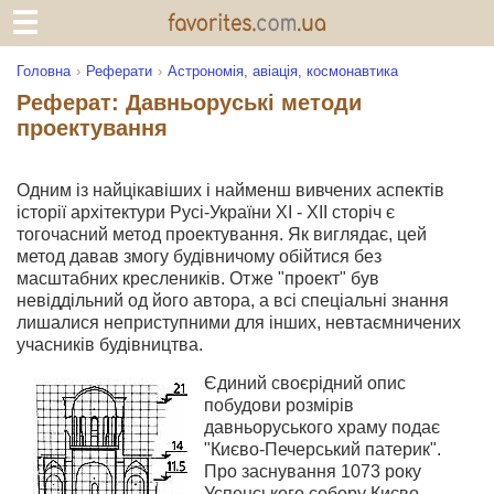
Головна
Реферати
Астрономія, авіація, космонавтика
Реферат: Давньоруські методи
проектування
Одним із найцікавіших і найменш вивчених аспектів
історії архітектури Русі-України XI - XII сторіч є
тогочасний метод проектування. Як виглядає, цей
метод давав змогу будівничому обійтися без
масштабних креслеників. Отже "проект" був
невіддільний од його автора, а всі спеціальні знання
лишалися неприступними для інших, невтаємничених
учасників будівництва.
Єдиний своєрідний опис
побудови розмірів
давньоруського храму подає
"Києво-Печерський патерик".
Про заснування 1073 року
Успенського собору Києво-