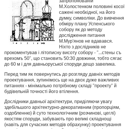
запропонованій
М.Холостенком половині косої
сажені необхідної, на його
думку, символіки. До вивчення
обміру плану Успенського
собору як до методу
дослідження питання
М.Мур'янов не вдавався.
Ніхто з дослідників не
прокоментував і літописну висоту собору - "...стены съ
врехомъ 50", що становить 50:30 довжини, тобто сягає
до 60 м і для давньоруської споруди дещо завелика.
Перед тим як повернутись до розгляду давніх методів
проектування, зупинімось ще на двох дуже важливих
питаннях - мінімально потрібному складі "проекту" й
будівельній точності його втілення.
Дослідники давньої архітектури, приділяючи увагу
здебільшого архітектурно-декоративним (пропорціям,
оздобленню) й суто технологічним (розчинові, цеглі)
якостям споруди, забувають про великі складнощі
(навіть для сучасних методів обрахунку) проектування