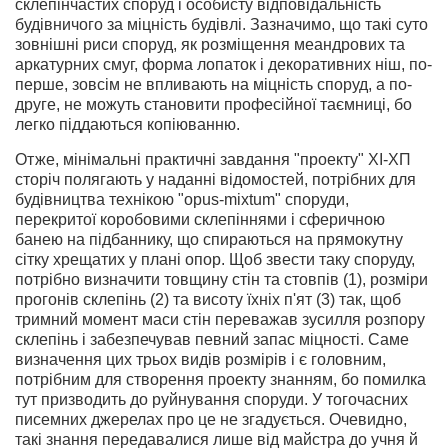
склепінчастих споруд і особисту відповідальність
будівничого за міцність будівлі. Зазначимо, що такі суто
зовнішні риси споруд, як розміщення меандрових та
аркатурних смуг, форма лопаток і декоративних ніш, по-
перше, зовсім не впливають на міцність споруд, а по-
друге, не можуть становити професійної таємниці, бо
легко піддаються копіюванню.
Отже, мінімальні практичні завдання "проекту" ХІ-ХП
сторіч полягають у наданні відомостей, потрібних для
будівництва технікою "opus-mixtum" споруди,
перекритої коробовими склепіннями і сферичною
банею на підбаннику, що спираються на прямокутну
сітку хрещатих у плані опор. Щоб звести таку споруду,
потрібно визначити товщину стін та стовпів (1), розміри
прогонів склепінь (2) та висоту їхніх п'ят (3) так, щоб
тримний момент маси стін переважав зусилля розпору
склепінь і забезпечував певний запас міцності. Саме
визначення цих трьох видів розмірів і є головним,
потрібним для створення проекту знанням, бо помилка
тут призводить до руйнування споруди. У тогочасних
писемних джерелах про це не згадується. Очевидно,
такі знання передавалися лише від майстра до учня й