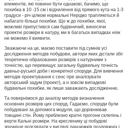
елементів, які повинні бути однакові, бачимо, що
похибка в 10 -15 см і відхилення від прямого кута на 1-3
градуси - річ цілком нормальні Нерідко трапляються й
набагато більші похибки. Що ж до похибки, якої,
можливі припустився сам будівничий, виносячи
проектні розміри в натуру, ми в багатьох випадках ніяк
не можемо її виявити.
Зважаючи на це, маємо поставити під сумнів усі
дослідження методів побудови, автори яких дістали збіг
теоретично обрахованих розмірів з натурними з
точністю, що перевищує загальну будівельну точність
давньо-руської доби і конкретної споруди. Для вивчення
методів проектування є сенс пре аналізувати
авторський задум (проект), а н зовсім випадкові
будівельні похибки, як лише заважають дослідженню.
Та повернімося до аналізу методів визначення
основних розмірів цих споруд. Гадаємо, споруди були
побудовані за допомога модуля, що дорівнював
товщині стін. Йому приблизно кратні прогони склепінь і
верти Кальні розміри. На кресленику ці побудові
зручніше розглядати у вигляді ланцюжків поздовжніх і