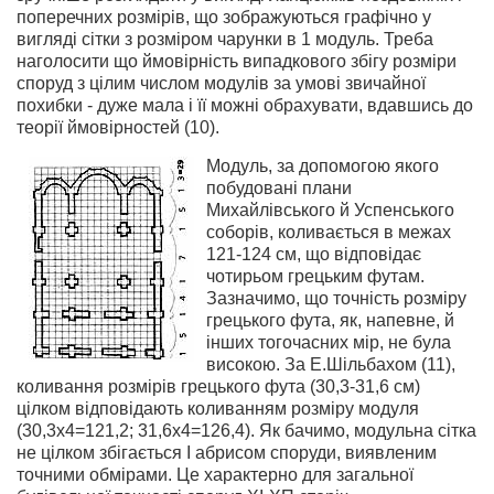
поперечних розмірів, що зображуються графічно у
вигляді сітки з розміром чарунки в 1 модуль. Треба
наголосити що ймовірність випадкового збігу розміри
споруд з цілим числом модулів за умові звичайної
похибки - дуже мала і її можні обрахувати, вдавшись до
теорії ймовірностей (10).
Модуль, за допомогою якого
побудовані плани
Михайлівського й Успенського
соборів, коливається в межах
121-124 см, що відповідає
чотирьом грецьким футам.
Зазначимо, що точність розміру
грецького фута, як, напевне, й
інших тогочасних мір, не була
високою. За Е.Шільбахом (11),
коливання розмірів грецького фута (30,3-31,6 см)
цілком відповідають коливанням розміру модуля
(30,3x4=121,2; 31,6x4=126,4). Як бачимо, модульна сітка
не цілком збігається І абрисом споруди, виявленим
точними обмірами. Це характерно для загальної