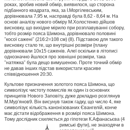
роках, зробив новий обмір, виявилося, що сторона
підбанного квадрата, яка, за І.Моргілевським,
дорівнювала 7,95 м, насправді була 8,62 - 8,64 м. На
основі аналізу нового обміру М.Холостенко дійшов
висновку, що вихідне мірило при розплавуванні собору,
тобто розмір пояса Шимона, дорівнювало половині
"косої сажені" (216:2=108 см) (8). Підставою для такого
висновку стало те, що внутрішні розміри {плану
дорівнювали 10x15 саженів. Алеї оскільки в літописі
однозначно йшлося про зовнішні розміри, така
"натяжка" була дещо вимушеною. Проте точний обмір
не давав інших підстав використати красиве
співвідношення 20:30.
Культове призначення золотого пояса Шимона, що
символізує чистоту помислів як один із основних
принципів Нового Заповіту, дуже докладно розглянув
М.Мур'янов9. Він висунув також гадку, що число 4, яке
символізує кількість канонізованих Євангелій, конче
має дістати відображення в розмірі пояса Шимона.
Тому дослідник схиляється до гіпотези К.Афанасьєва (4
римські фути), не знаходячи в