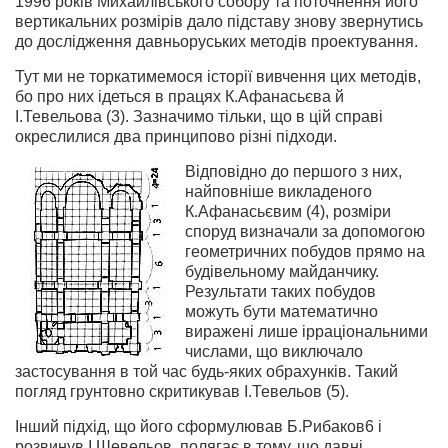
1996 років Михайлівського собору та поточнення його
вертикальних розмірів дало підставу знову звернутись
до дослідження давньоруських методів проектування.
Тут ми не торкатимемося історії вивчення цих методів,
бо про них ідеться в працях К.Афанасьєва й
І.Тевельова (3). Зазначимо тільки, що в цій справі
окреслилися два принципово різні підходи.
Відповідно до першого з них,
найповніше викладеного
К.Афанасьєвим (4), розміри
споруд визначали за допомогою
геометричних побудов прямо на
будівельному майданчику.
Результати таких побудов
можуть бути математично
виражені лише ірраціональними
числами, що виключало
застосування в той час будь-яких обрахунків. Такий
погляд грунтовно скритикував І.Тевельов (5).
Інший підхід, що його сформулював Б.Рибаков6 і
розвинув І.Шевельов, полягає в тому, що давні