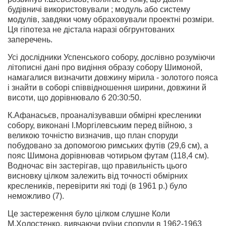
будівничі використовували ; модуль або систему
модулів, завдяки чому обраховували проектні розміри.
Ця гіпотеза не дістала наразі обгрунтованих
заперечень.
Усі дослідники Успенського собору, дослівно розуміючи
літописні дані про видіння образу собору Шимоной,
намагалися визначити довжину мірила - золотого пояса
і знайти в соборі співвідношення ширини, довжини й
висоти, що дорівнювало б 20:30:50.
К.Афанасьєв, проаналізувавши обмірні кресленики
собору, виконані І.Моргілевським перед війною, з
великою точністю визначив, що план споруди
побудовано за допомогою римських футів (29,6 см), а
пояс Шимона дорівнював чотирьом футам (118,4 см).
Водночас він застерігав, що правильність цього
висновку цілком залежить від точності обмірних
креслеників, перевірити які тоді (в 1961 р.) було
неможливо (7).
Це застереження було цілком слушне Коли
М.Холостенко, вивчаючи руїни споруди в 1962-1963