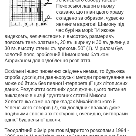
Печерської лаври в ньому
сказано, що план цього храму
складено за образом, чудесно
явленим варягові Шимону під
час бурі на морі: "И якоже
видехомъ, величествомъ и высотою, размеривъ
поясомъ темъ златымъ, 20 въ ширину и 30 въ дьлину, а
30 въ высоту, стены съ врехомь 50" (1). Мірилом був
золотий пояс, зроблений Шимоновим батьком
Африканом для оздоблення розп'яття.
Оскільки інших писемних свідчень немає, то будь-яка
спроба дослідити давньоруські методи проектування не
може обійтись без певної інтерпретації цих літописних
даних. Результати останніх досліджень цього питання
викладено в низці ґрунтовних статей Миколи
Холостенка саме на прикладах Михайлівського й
Успенського соборів (2), які дослідник вважав дуже
подібними своєю архітектурою і, очевидно, витворами
однієї будівельної школи.
Теодолітний обмір решток відкритого розкопами 1994 -